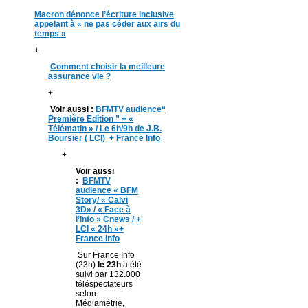
Macron dénonce l’écriture inclusive
appelant à « ne pas céder aux airs du
temps »
+
Comment choisir la meilleure
assurance vie ?
+
Voir aussi :
BFMTV audience“
Première Edition ” + «
Télématin » / Le 6h/9h de J.B.
Boursier ( LCI) + France Info
+
Voir aussi
:
BFMTV
audience « BFM
Story/ « Calvi
3D» / « Face à
l’info » Cnews / +
LCI « 24h »+
France Info
Sur France Info
(23h)
le 23h
a été
suivi par 132.000
téléspectateurs
selon
Médiamétrie,