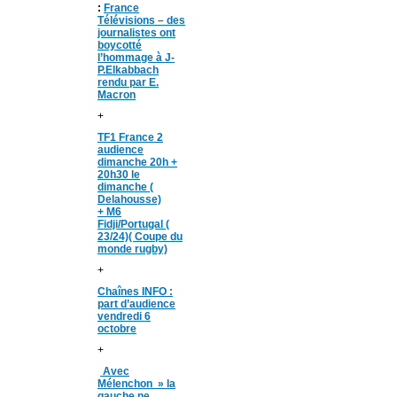
:
France
Télévisions – des
journalistes ont
boycotté
l’hommage à J-
P.Elkabbach
rendu par E.
Macron
+
TF1 France 2
audience
dimanche 20h +
20h30 le
dimanche (
Delahousse)
+
M6
Fidji/Portugal (
23/24)( Coupe du
monde rugby)
+
Chaînes INFO :
part d’audience
vendredi 6
octobre
+
Avec
Mélenchon » la
gauche ne