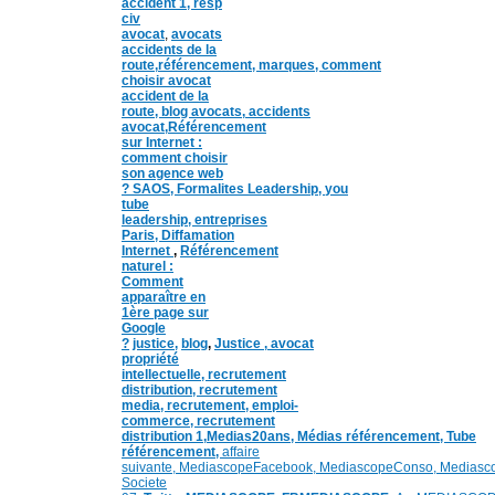
accident 1
,
resp
civ
avocat
,
avocats
accidents de la
route,
référencement, marques,
comment
choisir avocat
accident de la
route,
blog
avocats,
accidents
avocat,
Référencement
sur Internet :
comment choisir
son agence web
?
SAOS
,
Formalites
Leadership,
you
tube
leadership,
entreprises
Paris
,
Diffamation
Internet
,
Référencement
naturel :
Comment
apparaître en
1ère page sur
Google
?
justice
,
blog
,
Justice
,
avocat
propriété
intellectuelle, recrutement
distribution,
recrutement
media,
recrutement,
emploi-
commerce,
recrutement
distribution
1,
Medias20ans,
Médias référencement,
Tube
référencement,
affaire
suivante,
MediascopeFacebook,
MediascopeConso,
Mediasco
Societe