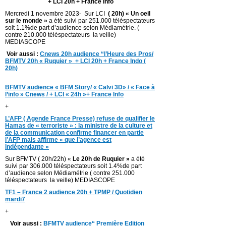
+ LCI 20h + France Info
Mercredi 1 novembre 2023- Sur LCI
( 20h) « Un oeil
sur le monde »
a été suivi par 251.000 téléspectateurs
soit 1.1%de part d’audience selon Médiamétrie. (
contre 210.000 téléspectateurs la veille)
MEDIASCOPE
Voir aussi :
Cnews 20h audience “l’Heure des Pros/
BFMTV 20h « Ruquier » + LCI 20h + France Indo (
20h)
BFMTV audience « BFM Story/ « Calvi 3D» / « Face à
l’info » Cnews / + LCI « 24h »+ France Info
+
L’AFP ( Agende France Presse) refuse de qualifier le
Hamas de « terroriste » : la ministre de la culture et
de la communication confirme financer en partie
l’AFP mais affirme « que l’agence est
indépendante »
Sur BFMTV ( 20h/22h) «
Le 20h de Ruquier »
a été
suivi par 306.000 téléspectateurs soit 1.4%de part
d’audience selon Médiamétrie ( contre 251.000
téléspectateurs la veille) MEDIASCOPE
TF1 – France 2 audience 20h + TPMP / Quotidien
mardi7
+
Voir aussi :
BFMTV audience“ Première Edition