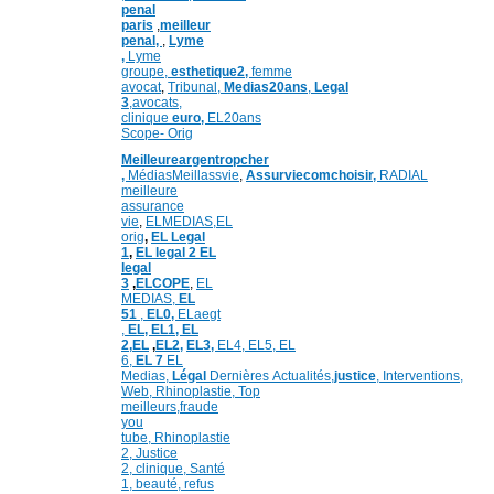
penal
paris
,
meilleur
penal,
,
Lyme
,
Lyme
groupe,
esthetique2,
femme
avocat
,
Tribunal,
Medias20ans
,
Legal
3
,
avocats,
clinique
euro,
EL20ans
Scope- Orig
Meilleureargentropcher
,
Médias
Meillassvie
,
Assurviecomchoisir,
RADIAL
meilleure
assurance
vie
,
ELMEDIAS,
EL
orig
,
EL Legal
1
,
EL legal 2
EL
legal
3
,
ELCOPE
,
EL
MEDIAS,
EL
51
,
EL0,
ELaegt
,
EL,
EL1,
EL
2,
EL
,
EL2,
EL3,
EL4,
EL5,
EL
6,
EL 7
EL
Medias,
Légal
Dernières
Actualités,
justice
,
Interventions,
Web,
Rhinoplastie
,
Top
meilleurs
,
fraude
you
tube
,
Rhinoplastie
2
,
Justice
2
,
clinique
,
Santé
1
, beauté,
refus