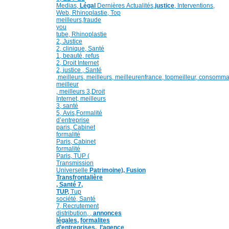
Medias,
Légal
Dernières
Actualités,
justice
,
Interventions,
Web,
Rhinoplastie
,
Top
meilleurs
,
fraude
you
tube
,
Rhinoplastie
2
,
Justice
2
,
clinique
,
Santé
1
, beauté,
refus
2
,
Droit Internet
2
,
justice
, Santé
,
meilleurs
,
meilleurs
,
meilleurenfrance,
topmeilleur,
consomma
meilleur
,
meilleurs 3,
Droit
Internet
,
meilleurs
3,
santé
5,
Avis
,
Formalité
d’entreprise
paris,
Cabinet
formalité
Paris,
Cabinet
formalité
Paris,
TUP (
Transmission
Universelle
Patrimoine),
Fusion
Transfrontalière
,
Santé 7,
TUP,
Tup
société,
Santé
7,
Recrutement
distribution,
,
annonces
légales,
formalites
d’entreprises,
,
l’agence