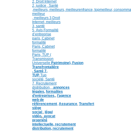
2
,
Droit Internet
2
,
justice
, Santé
,
meilleurs
,
meilleurs
,
meilleurenfrance,
topmeilleur,
consomma
meilleur
,
meilleurs 3,
Droit
Internet
,
meilleurs
3,
santé
5,
Avis
,
Formalité
d’entreprise
paris,
Cabinet
formalité
Paris,
Cabinet
formalité
Paris,
TUP (
Transmission
Universelle
Patrimoine),
Fusion
Transfrontalière
,
Santé 7,
TUP,
Tup
société,
Santé
7,
Recrutement
distribution,
,
annonces
légales,
formalites
d’entreprises,
,
l’agence
web de
référencement
,
Assurance
,
Transfert
siège
social
,
légal
vidéo
,
,
avocat
propriété
intellectuelle, recrutement
distribution,
recrutement