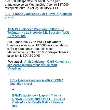
123.000 téléspectateurs soit 0.8% de part
d’audience selon Médiamétrie. ( contre 137.000
téléspectateurs la veille) MEDIASCOPE
TF1 – France 2 audience 20h + TPMP / Quotidien
mardi
+
BFMTV audience“ Première Edition ” + «
Télématin » / Le 6h/9h de J.B. Boursier ( LCI)
+ France Info
Sur France Info
« 23h Info » ( Alexandra
Uzan)
a été suivi par 187.000 téléspectateurs
soit 1.9% de part d’audience selon
Médiamétrie. ( contre 110.000 téléspectateurs
la veille) MEDIASCOPE
Voir aussi :
Antisémitisme : Cyril Hanouna et
ses chroniqueurs menacés de mort
s’explique
+
TF1 – France 2 audience 20h + TPMP /
Quotidien mardi
+
BFMTV audience « L’aprèm ‘info » /
Cnews « 180 minutes info « + LCI « Le
Club Info » / « Estelle Midi » + France
info
+