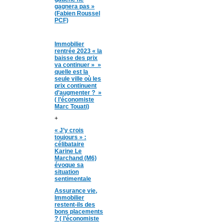
gagnera pas »
(Fabien Roussel
PCF)
Immobilier
rentrée 2023 « la
baisse des prix
va continuer » »
quelle est la
seule ville où les
prix continuent
d’augmenter ? »
( l’économiste
Marc Touati)
+
« J’y crois
toujours » :
célibataire
Karine Le
Marchand (M6)
évoque sa
situation
sentimentale
Assurance vie,
Immobilier
restent-ils des
bons placements
? ( l’économiste