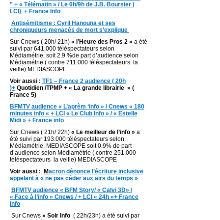
” + « Télématin » / Le 6h/9h de J.B. Boursier (
LCI) + France Info
Antisémitisme : Cyril Hanouna et ses
chroniqueurs menacés de mort s’explique
Sur Cnews ( 20h/ 21h)
« l’Heure des Pros 2 »
a été
suivi par 641.000 téléspectateurs selon
Médiamétrie, soit 2.9 %de part d’audience selon
Médiamétrie ( contre 711.000 téléspectateurs la
veille) MEDIASCOPE
Voir aussi :
TF1 – France 2 audience ( 20h
)+
Quotidien /TPMP + « La grande librairie » (
France 5)
BFMTV audience « L’aprèm ‘info » / Cnews « 180
minutes info « + LCI « Le Club Info » / « Estelle
Midi » + France info
Sur Cnews ( 21h/ 22h)
« Le meilleur de l’info »
a
été suivi par 193.000 téléspectateurs selon
Médiamétrie, MEDIASCOPE soit 0.9% de part
d’audience selon Médiamétrie ( contre 251.000
téléspectateurs la veille) MEDIASCOPE
Voir aussi :
M
a
cron dénonce l’écriture inclusive
appelant à « ne pas céder aux airs du temps »
BFMTV audience « BFM Story/ « Calvi 3D» /
« Face à l’info » Cnews / + LCI « 24h »+ France
Info
Sur Cnews
» Soir Info
( 22h/23h) a été suivi par