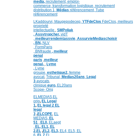
media,
recrutement,
emploi-
commerce,
transformation
logistique,
recrutement
distribution
1,
Médias
référencement,
Tube
référencement
LKaddourvi,
Maugepodecep,
YTFdeClos
FdeClos,
meilleurs
proprieté
intellectuelle
,
SMPoliak
,
Assvtropcher,
vidT
,
meilleurrendemtassvie
,
AssurvieMediaschoisir
,
BN,
NLV
,
FormParis
,
BNfraude
,
meilleur
penal
paris
,
meilleur
penal,
,
Lyme
,
Lyme
groupe,
esthetique2,
femme
avocat
,
Tribunal,
Medias20ans
,
Legal
3
,
avocats,
clinique
euro,
EL20ans
Scope- Orig
ELMEDIAS,
EL
orig
,
EL Legal
1
,
EL legal 2
EL
legal
3
,
ELCOPE
,
EL
MEDIAS,
EL
51
,
EL0,
ELaegt
,
EL,
EL1,
EL
2,
EL
,
EL2,
EL3,
EL4,
EL5,
EL
6,
EL 7
EL