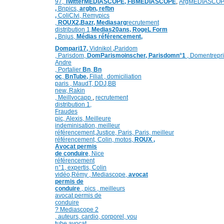
97,
TwitterMEDIASCOPE,
FBMEDIASCOPE
,
ArgMEDIASCO
,
Bnpics,
argbn,
refbn
,
ColiCIvi,
Remypics
,
ROUX2,
Bazr,
Medias
arg
recrutement
distribution
1,
Medias20ans,
RogeL
Form
,
Bnjus,
Médias référencement,
Dompari17,
Vidnikol
,
Paridom
,
Parisdom,
DomParismoinscher,
Parisdomn°1
,
Domentrepri
Andre
,
Portalier
Bn
,
Bn
oc
,
BnTube,
Filiat
,
domiciliation
paris
,
MaudT
,
DDJ,
BB
n
ew,
Rakin
,
Meillvocapp
,
recrutement
distribution
1,
Fraudes
pic,
Alexis
,
Meilleure
inde
minisation
,
meilleur
référencement
,
Justice
,
Paris,
Paris,
meilleur
référencement,
Colin
,
motos,
ROUX
,
Avocat permis
de conduire
,
Nice
référencement
n°1,
expertis,
Colin
vidéo,
Rémy
,
Mediascope,
avocat
permis de
conduire
,
pics
,
meilleurs
avocat permis de
conduire
?
Mediascope 2
,
auteurs,
cardio,
corpore
l,
you
tube avocat