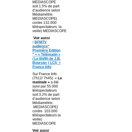
MEDIASCOPE
soit 1.5% de part
d’audience selon
Médiamétrie.
MEDIASCOPE(
contre 132.000
téléspectateurs la
veille) MEDIASCOPE
Voir aussi
:
BFMTV
audience“
Première Edition
” + « Télématin »
/ Le 6h/9h de J.B.
Boursier ( LCI) +
France Info
Sur France Info
(7h12/ 7h45) «
La
matinale »
a été
suivi par 55.000
téléspectateurs
soit 3.2% de part
d’audience selon
Médiamétrie.
MEDIASCOPE(
contre 103.000
téléspectateurs la
veille)
MEDIASCOPE
Voir aussi