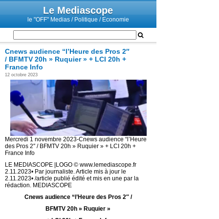
Le Mediascope
le "OFF" Medias / Politique / Economie
Cnews audience “l’Heure des Pros 2″
/ BFMTV 20h » Ruquier » + LCI 20h +
France Info
12 octobre 2023
Mercredi 1 novembre 2023-Cnews audience “l’Heure
des Pros 2″ / BFMTV 20h » Ruquier » + LCI 20h +
France Info
LE MEDIASCOPE |LOGO © www.lemediascope.fr
2.11.2023• Par journaliste. Article mis à jour le
2.11.2023• /article publié édité et mis en une par la
rédaction. MEDIASCOPE
Cnews audience “l’Heure des Pros 2″ /
BFMTV 20h » Ruquier »