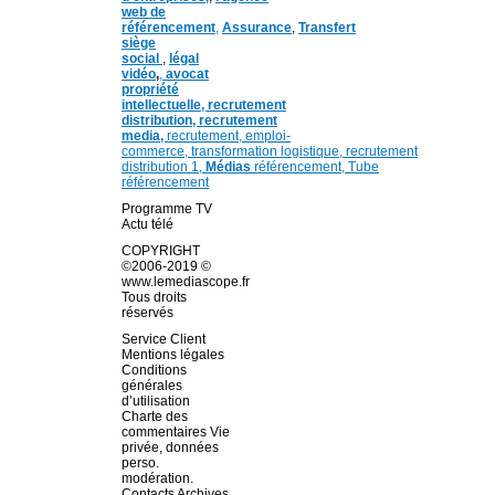
web de
référencement
,
Assurance
,
Transfert
siège
social
,
légal
vidéo
,
,
avocat
propriété
intellectuelle, recrutement
distribution,
recrutement
media,
recrutement,
emploi-
commerce,
transformation
logistique,
recrutement
distribution
1,
Médias
référencement,
Tube
référencement
Programme TV
Actu télé
COPYRIGHT
©2006-2019 ©
www.lemediascope.fr
Tous droits
réservés
Service Client
Mentions légales
Conditions
générales
d’utilisation
Charte des
commentaires Vie
privée, données
perso.
modération.
Contacts Archives