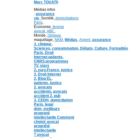
Marc TOUATI)
Médias infos
:
assurance
vie
,
Société,
domiciliations
Paris
,
Économie,
femme
avocat,
ABC
,
Monde,
clinique
,
maquillage,
NKM
,
Médias
,
Argent
,
assurance
3,
clinique
,
Sciences,
consommation
,
Débats
, Culture,
Formalités
Paris,
Droit
Internet,
patients
,
CNRS,programmes
TV,
stars
2
,
euro,
France
,
justice
3
,
Droit Internet
2
,
Blog EL
,
patients,
justice
2
,
avocats
accidents
,
avocats
accident 2,
pub
3,
CEDH
,
domiciliation
Paris,
legal
dom,
meilleurs
proprieté
intellectuelle
Comment
choisir avocat
propriété
intellectuelle
?
avocat