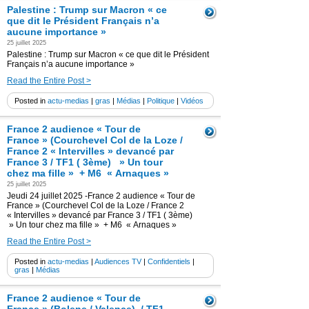
Palestine : Trump sur Macron « ce
que dit le Président Français n’a
aucune importance »
25 juillet 2025
Palestine : Trump sur Macron « ce que dit le Président
Français n’a aucune importance »
Read the Entire Post >
Posted in
actu-medias
|
gras
|
Médias
|
Politique
|
Vidéos
France 2 audience « Tour de
France » (Courchevel Col de la Loze /
France 2 « Intervilles » devancé par
France 3 / TF1 ( 3ème) » Un tour
chez ma fille » + M6 « Arnaques »
25 juillet 2025
Jeudi 24 juillet 2025 -France 2 audience « Tour de
France » (Courchevel Col de la Loze / France 2
« Intervilles » devancé par France 3 / TF1 ( 3ème)
» Un tour chez ma fille » + M6 « Arnaques »
Read the Entire Post >
Posted in
actu-medias
|
Audiences TV
|
Confidentiels
|
gras
|
Médias
France 2 audience « Tour de