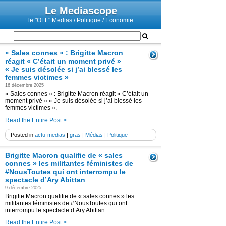
Le Mediascope
le "OFF" Medias / Politique / Economie
« Sales connes » : Brigitte Macron
réagit « C’était un moment privé »
« Je suis désolée si j’ai blessé les
femmes victimes »
16 décembre 2025
« Sales connes » : Brigitte Macron réagit « C’était un
moment privé » « Je suis désolée si j’ai blessé les
femmes victimes ».
Read the Entire Post >
Posted in
actu-medias
|
gras
|
Médias
|
Politique
Brigitte Macron qualifie de « sales
connes » les militantes féministes de
#NousToutes qui ont interrompu le
spectacle d’Ary Abittan
9 décembre 2025
Brigitte Macron qualifie de « sales connes » les
militantes féministes de #NousToutes qui ont
interrompu le spectacle d’Ary Abittan.
Read the Entire Post >