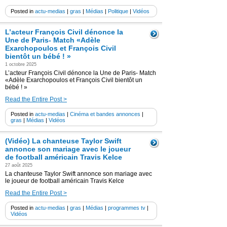
Posted in
actu-medias
|
gras
|
Médias
|
Politique
|
Vidéos
L’acteur François Civil dénonce la
Une de Paris- Match «Adèle
Exarchopoulos et François Civil
bientôt un bébé ! »
1 octobre 2025
L’acteur François Civil dénonce la Une de Paris- Match
«Adèle Exarchopoulos et François Civil bientôt un
bébé ! »
Read the Entire Post >
Posted in
actu-medias
|
Cinéma et bandes annonces
|
gras
|
Médias
|
Vidéos
(Vidéo) La chanteuse Taylor Swift
annonce son mariage avec le joueur
de football américain Travis Kelce
27 août 2025
La chanteuse Taylor Swift annonce son mariage avec
le joueur de football américain Travis Kelce
Read the Entire Post >
Posted in
actu-medias
|
gras
|
Médias
|
programmes tv
|
Vidéos