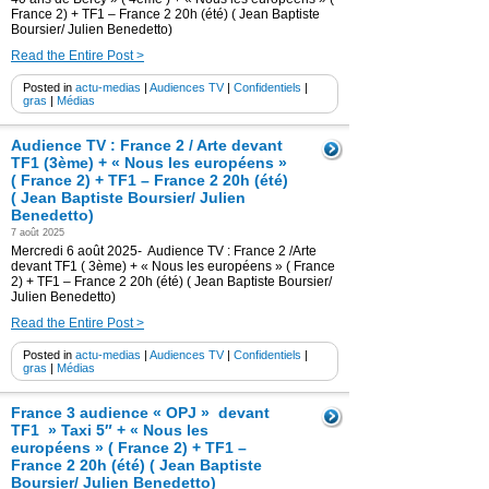
France 2) + TF1 – France 2 20h (été) ( Jean Baptiste
Boursier/ Julien Benedetto)
Read the Entire Post >
Posted in
actu-medias
|
Audiences TV
|
Confidentiels
|
gras
|
Médias
Audience TV : France 2 / Arte devant
TF1 (3ème) + « Nous les européens »
( France 2) + TF1 – France 2 20h (été)
( Jean Baptiste Boursier/ Julien
Benedetto)
7 août 2025
Mercredi 6 août 2025- Audience TV : France 2 /Arte
devant TF1 ( 3ème) + « Nous les européens » ( France
2) + TF1 – France 2 20h (été) ( Jean Baptiste Boursier/
Julien Benedetto)
Read the Entire Post >
Posted in
actu-medias
|
Audiences TV
|
Confidentiels
|
gras
|
Médias
France 3 audience « OPJ » devant
TF1 » Taxi 5″ + « Nous les
européens » ( France 2) + TF1 –
France 2 20h (été) ( Jean Baptiste
Boursier/ Julien Benedetto)