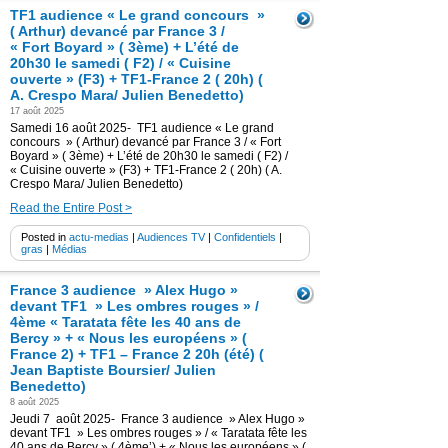
TF1 audience « Le grand concours »
( Arthur) devancé par France 3 /
« Fort Boyard » ( 3ème) + L’été de
20h30 le samedi ( F2) / « Cuisine
ouverte » (F3) + TF1-France 2 ( 20h) (
A. Crespo Mara/ Julien Benedetto)
17 août 2025
Samedi 16 août 2025- TF1 audience « Le grand
concours » ( Arthur) devancé par France 3 / « Fort
Boyard » ( 3ème) + L’été de 20h30 le samedi ( F2) /
« Cuisine ouverte » (F3) + TF1-France 2 ( 20h) ( A.
Crespo Mara/ Julien Benedetto)
Read the Entire Post >
Posted in
actu-medias
|
Audiences TV
|
Confidentiels
|
gras
|
Médias
France 3 audience » Alex Hugo »
devant TF1 » Les ombres rouges » /
4ème « Taratata fête les 40 ans de
Bercy » + « Nous les européens » (
France 2) + TF1 – France 2 20h (été) (
Jean Baptiste Boursier/ Julien
Benedetto)
8 août 2025
Jeudi 7 août 2025- France 3 audience » Alex Hugo »
devant TF1 » Les ombres rouges » / « Taratata fête les
40 ans de Bercy » ( 4ème’) + « Nous les européens » (