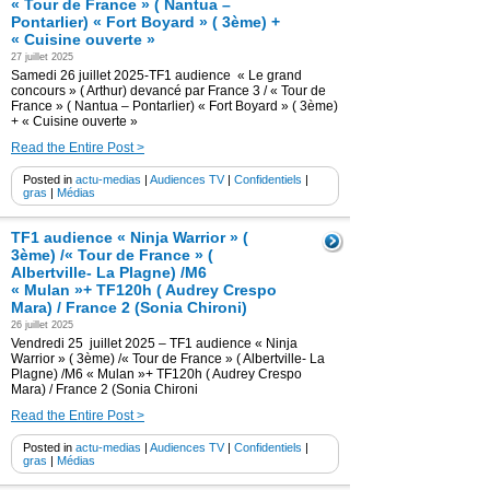
« Tour de France » ( Nantua –
Pontarlier) « Fort Boyard » ( 3ème) +
« Cuisine ouverte »
27 juillet 2025
Samedi 26 juillet 2025-TF1 audience « Le grand
concours » ( Arthur) devancé par France 3 / « Tour de
France » ( Nantua – Pontarlier) « Fort Boyard » ( 3ème)
+ « Cuisine ouverte »
Read the Entire Post >
Posted in
actu-medias
|
Audiences TV
|
Confidentiels
|
gras
|
Médias
TF1 audience « Ninja Warrior » (
3ème) /« Tour de France » (
Albertville- La Plagne) /M6
« Mulan »+ TF120h ( Audrey Crespo
Mara) / France 2 (Sonia Chironi)
26 juillet 2025
Vendredi 25 juillet 2025 – TF1 audience « Ninja
Warrior » ( 3ème) /« Tour de France » ( Albertville- La
Plagne) /M6 « Mulan »+ TF120h ( Audrey Crespo
Mara) / France 2 (Sonia Chironi
Read the Entire Post >
Posted in
actu-medias
|
Audiences TV
|
Confidentiels
|
gras
|
Médias