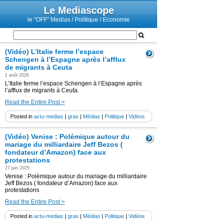
Le Mediascope
le "OFF" Medias / Politique / Economie
(Vidéo) L’Italie ferme l’espace
Schengen à l’Espagne après l’afflux
de migrants à Ceuta
1 août 2026
L’Italie ferme l’espace Schengen à l’Espagne après
l’afflux de migrants à Ceuta.
Read the Entire Post >
Posted in
actu-medias
|
gras
|
Médias
|
Politique
|
Vidéos
(Vidéo) Venise : Polémique autour du
mariage du milliardaire Jeff Bezos (
fondateur d’Amazon) face aux
protestations
27 juin 2025
Venise : Polémique autour du mariage du milliardaire
Jeff Bezos ( fondateur d’Amazon) face aux
protestations
Read the Entire Post >
Posted in
actu-medias
|
gras
|
Médias
|
Politique
|
Vidéos