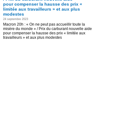
pour compenser la hausse des prix «
limitée aux travailleurs » et aux plus
modestes
24 septembre 2023
Macron 20h : « On ne peut pas accueillir toute la
misère du monde » / Prix du carburant nouvelle aide
pour compenser la hausse des prix « limitée aux
travailleurs » et aux plus modestes
Read the Entire Post >
Posted in
actu-medias
|
gras
|
Médias
|
Politique
|
Vidéos
(Vidéo) Migrants- Pape à Marseille
« Les évêques veulent organiser la
transhumance de l’Afrique vers
l’Europe ! Moi, je ne veux pas mourir
! » ( Philippe de Villiers)
23 septembre 2023
Migrants – Pape à Marseille « Les évêques veulent
organiser la transhumance de l’Afrique vers l’Europe !
Moi, je ne veux pas mourir ! Pourquoi ils veulent nous
faire crever ? » ( Philippe de Villiers)
Read the Entire Post >
Posted in
actu-medias
|
gras
|
Médias
|
Politique
|
Vidéos
(Vidéo) Attaque sexiste- Colère de