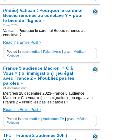
(Vidéo) Vatican : Pourquoi le cardinal
Becciu renonce au conclave ? « pour
le bien de l’Église »
2 mai 2025
Vatican : Pourquoi le cardinal Becciu renonce au
conclave ?
Read the Entire Post >
Posted in
actu-medias
|
Faits divers
|
gras
|
Médias
|
Politique
France 5 audience Macron » C à
Vous » (loi immigration) jeu égal
avec France 2 « N’oubliez pas les
paroles »
21 décembre 2023
Mercredi 20 décembre 2023-France 5 audience
Macron » C à Vous » (loi immigration) jeu égal avec
France 2 « N’oubliez pas les paroles »
Read the Entire Post >
Posted in
actu-medias
|
Audiences TV
|
gras
|
Médias
|
Politique
TF1 – France 2 audience 20h (