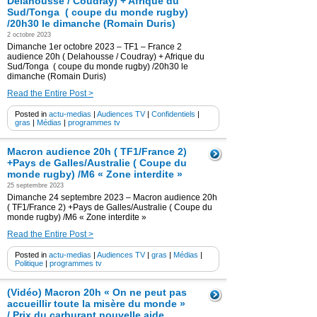
Delahousse / Coudray) + Afrique du
Sud/Tonga ( coupe du monde rugby)
/20h30 le dimanche (Romain Duris)
2 octobre 2023
Dimanche 1er octobre 2023 – TF1 – France 2
audience 20h ( Delahousse / Coudray) + Afrique du
Sud/Tonga ( coupe du monde rugby) /20h30 le
dimanche (Romain Duris)
Read the Entire Post >
Posted in
actu-medias
|
Audiences TV
|
Confidentiels
|
gras
|
Médias
|
programmes tv
Macron audience 20h ( TF1/France 2)
+Pays de Galles/Australie ( Coupe du
monde rugby) /M6 « Zone interdite »
25 septembre 2023
Dimanche 24 septembre 2023 – Macron audience 20h
( TF1/France 2) +Pays de Galles/Australie ( Coupe du
monde rugby) /M6 « Zone interdite »
Read the Entire Post >
Posted in
actu-medias
|
Audiences TV
|
gras
|
Médias
|
Politique
|
programmes tv
(Vidéo) Macron 20h « On ne peut pas
accueillir toute la misère du monde »
/ Prix du carburant nouvelle aide