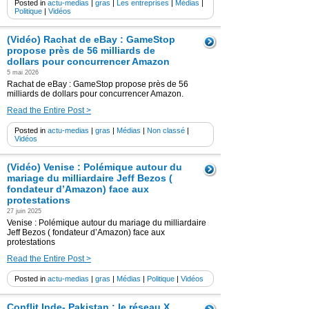
Posted in
actu-medias
|
gras
|
Les entreprises
|
Médias
|
Politique
|
Vidéos
(Vidéo) Rachat de eBay : GameStop
propose près de 56 milliards de
dollars pour concurrencer Amazon
5 mai 2026
Rachat de eBay : GameStop propose près de 56
milliards de dollars pour concurrencer Amazon.
Read the Entire Post >
Posted in
actu-medias
|
gras
|
Médias
|
Non classé
|
Vidéos
(Vidéo) Venise : Polémique autour du
mariage du milliardaire Jeff Bezos (
fondateur d’Amazon) face aux
protestations
27 juin 2025
Venise : Polémique autour du mariage du milliardaire
Jeff Bezos ( fondateur d’Amazon) face aux
protestations
Read the Entire Post >
Posted in
actu-medias
|
gras
|
Médias
|
Politique
|
Vidéos
Conflit Inde- Pakistan : le réseau X