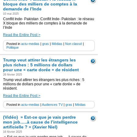
bloque des milliers de comptes à la
demande de l’Inde
10 mai 2025
Conflit Inde- Pakistan :Conflit Inde- Pakistan : le réseau
X bloque des milliers de comptes à la demande de
l’Inde
Read the Entire Post >
Posted in
actu-medias
|
gras
|
Médias
|
Non classé
|
Politique
Trump veut attirer les étrangers les
plus riches : 5 millions de dollars
pour une « carte dorée » de résident
26 février 2025
Trump veut attirer les étrangers les plus riches : 5
millions de dollars pour une « carte dorée » de
résident.
Read the Entire Post >
Posted in
actu-medias
|
Audiences TV
|
gras
|
Médias
(Vidéo) » Est-ce que je vais perdre
mon job…..à cause de l’intelligence
artificielle ? » (Xavier Niel)
16 février 2025