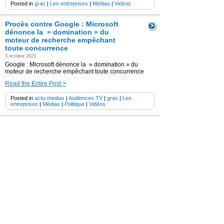
Posted in
gras
|
Les entreprises
|
Médias
|
Vidéos
Procès contre Google : Microsoft
dénonce la » domination » du
moteur de recherche empêchant
toute concurrence
3 octobre 2023
Google : Microsoft dénonce la » domination » du
moteur de recherche empêchant toute concurrence
Read the Entire Post >
Posted in
actu-medias
|
Audiences TV
|
gras
|
Les
entreprises
|
Médias
|
Politique
|
Vidéos
Guide Michelin 2023 : « J’ai pleuré »
(Michel Sarran ex « Top chef’) après
la perte de l’une de ses 2 étoiles
28 février 2023
Guide Michelin 2023 : « J’ai pleuré » après la perte de
l’une de ses 2 étoiles ( Michel Sarran ex « Top chef’ )
Read the Entire Post >
Posted in
Audiences TV
|
gras
|
Médias
|
Politique
|
Vidéos
Covid-19 : « On ne retournera pas au