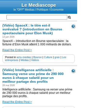
Le Mediascope
le "OFF" Medias / Politique / Economie
(Vidéo) SpaceX : le titre est-il
surévalué ? (introduction en Bourse
spectaculaire pour Elon Musk)
13 juin 2026
SpaceX – introduction en Bourse spectaculaire : la
fortune d’Elon Musk atteint 1 000 milliards de dollars.
Read the Entire Post >
Posted in
actu-medias
|
Bourse
|
Culture
|
gras
|
Les
entreprises
|
Médias
|
Vidéos
(Vidéo) Intelligence artificielle :
Samsung verse une prime de 290 000
euros à chaque salarié pour un
meilleur partage des profits
28 mai 2026
Intelligence artificielle : Samsung va verser une prime
de 290 000 euros à chaque salarié pour un meilleur
partage des profits.
Read the Entire Post >