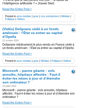
» Est-ce que je vais perdre mon job…..à cause de
l’intelligence artificielle ? » (Xavier Niel)
Read the Entire Post >
Posted in
actu-medias
|
gras
|
Les entreprises
|
Médias
|
Politique
|
Vidéos
(Vidéo) Doliprane cédé à un fonds
américain : l’État va entrer au capital
d’Opella
21 octobre 2024
Doliprane médicament le plus vendu en France cédé à
un fonds américain : l’État va entrer au capital d’Opella
Read the Entire Post >
Posted in
actu-medias
|
gras
|
Médias
|
Politique
|
Vidéos
Microsoft – panne géante : vols
annulés, hôpitaux affectés : Faut-il
éviter les mises à jour et d’éteindre
son ordinateur ?
19 juillet 2024
Microsoft – panne géante : vols annulés, hôpitaux
affectés : Faut-il éviter les mises à jour et d’éteindre son
ordinateur ?
Read the Entire Post >