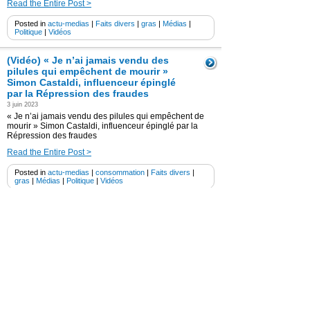
Read the Entire Post >
Posted in
actu-medias
|
Faits divers
|
gras
|
Médias
|
Politique
|
Vidéos
(Vidéo) « Je n’ai jamais vendu des
pilules qui empêchent de mourir »
Simon Castaldi, influenceur épinglé
par la Répression des fraudes
3 juin 2023
« Je n’ai jamais vendu des pilules qui empêchent de
mourir » Simon Castaldi, influenceur épinglé par la
Répression des fraudes
Read the Entire Post >
Posted in
actu-medias
|
consommation
|
Faits divers
|
gras
|
Médias
|
Politique
|
Vidéos
Des influenceurs épinglés pour
« pratiques commerciales
trompeuses » doivent afficher une
publication de la DGCCRF pendant
30 jours sur leur profil Instagram
1 juin 2023
Des influenceurs épinglés pour « pratiques
commerciales trompeuses » : Ils doivent afficher sur
leur profil Instagram une publication de la DGCCRF
pendant 30 jours