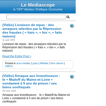
Le Mediascope
le "OFF" Medias / Politique / Economie
(Vidéo) Livraison de repas : des
arnaques relevées par la Répression
des fraudes ( « frais », « bio », « faits
maison)
11 août 2025
Livraison de repas : des arnaques relevées par la
Répression des fraudes ( « frais », « bio », « faits
maison)
Read the Entire Post >
Posted in
actu-medias
|
gras
|
Médias
|
Non classé
|
Vidéos
(Vidéo) Arnaque aux Investisseurs :
le « Madoff du Maine-et-Loire »
condamné à 5 ans de prison / ses
biens confisqués
29 mars 2024
Arnaque aux Investisseurs : le « Madoff du Maine-et-
Loire » condamné à 5 ans de prison / ses biens
confisqués