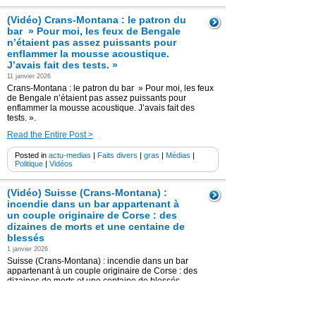
(Vidéo) Crans-Montana : le patron du
bar » Pour moi, les feux de Bengale
n’étaient pas assez puissants pour
enflammer la mousse acoustique.
J’avais fait des tests. »
11 janvier 2026
Crans-Montana : le patron du bar » Pour moi, les feux
de Bengale n’étaient pas assez puissants pour
enflammer la mousse acoustique. J’avais fait des
tests. ».
Read the Entire Post >
Posted in
actu-medias
|
Faits divers
|
gras
|
Médias
|
Politique
|
Vidéos
(Vidéo) Suisse (Crans-Montana) :
incendie dans un bar appartenant à
un couple originaire de Corse : des
dizaines de morts et une centaine de
blessés
1 janvier 2026
Suisse (Crans-Montana) : incendie dans un bar
appartenant à un couple originaire de Corse : des
dizaines de morts et une centaine de blessés
Read the Entire Post >