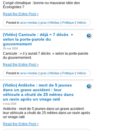
Congé climatique : bonne ou mauvaise idée des
Écologistes ?
Read the Entire Post >
Posted in
actu-medias
|
gras
|
Médias
|
Politique
|
Vidéos
(Vidéo) Canicule : déjà « 7 décès »
selon la porte-parole du
gouvernement
26 mai 2026
Canicule : « il y aurait 7 décès » selon la porte-parole
du gouvernement.
Read the Entire Post >
Posted in
actu-medias
|
gras
|
Médias
|
Politique
|
Vidéos
(Vidéo) Ardèche : mort de 5 jeunes
dans un grave accident : leur
véhicule a chuté de 25 mètres dans
un ravin après un virage raté
3 mai 2026
Ardèche : mort de 5 jeunes dans un grave accident :
leur véhicule a chuté de 25 mètres dans un ravin après
un virage raté
Read the Entire Post >