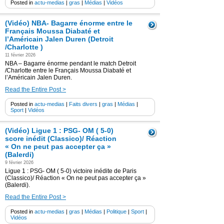
Posted in
actu-medias
|
gras
|
Médias
|
Vidéos
(Vidéo) NBA- Bagarre énorme entre le
Français Moussa Diabaté et
l’Américain Jalen Duren (Detroit
/Charlotte )
11 février 2026
NBA – Bagarre énorme pendant le match Detroit
/Charlotte entre le Français Moussa Diabaté et
l’Américain Jalen Duren.
Read the Entire Post >
Posted in
actu-medias
|
Faits divers
|
gras
|
Médias
|
Sport
|
Vidéos
(Vidéo) Ligue 1 : PSG- OM ( 5-0)
score inédit (Classico)/ Réaction
« On ne peut pas accepter ça »
(Balerdi)
9 février 2026
Ligue 1 : PSG- OM ( 5-0) victoire inédite de Paris
(Classico)/ Réaction « On ne peut pas accepter ça »
(Balerdi).
Read the Entire Post >
Posted in
actu-medias
|
gras
|
Médias
|
Politique
|
Sport
|
Vidéos