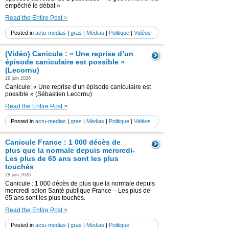
empêché le débat »
Read the Entire Post >
Posted in
actu-medias
|
gras
|
Médias
|
Politique
|
Vidéos
(Vidéo) Canicule : « Une reprise d’un
épisode caniculaire est possible »
(Lecornu)
29 juin 2026
Canicule: « Une reprise d’un épisode caniculaire est
possible » (Sébastien Lecornu)
Read the Entire Post >
Posted in
actu-medias
|
gras
|
Médias
|
Politique
|
Vidéos
Canicule France : 1 000 décès de
plus que la normale depuis mercredi-
Les plus de 65 ans sont les plus
touchés
28 juin 2026
Canicule : 1 000 décès de plus que la normale depuis
mercredi selon Santé publique France – Les plus de
65 ans sont les plus touchés.
Read the Entire Post >
Posted in
actu-medias
|
gras
|
Médias
|
Politique