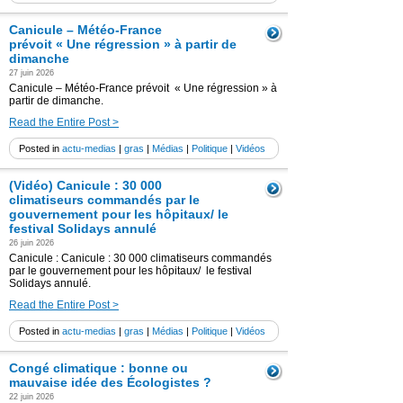
Canicule – Météo-France
prévoit « Une régression » à partir de
dimanche
27 juin 2026
Canicule – Météo-France prévoit « Une régression » à
partir de dimanche.
Read the Entire Post >
Posted in
actu-medias
|
gras
|
Médias
|
Politique
|
Vidéos
(Vidéo) Canicule : 30 000
climatiseurs commandés par le
gouvernement pour les hôpitaux/ le
festival Solidays annulé
26 juin 2026
Canicule : Canicule : 30 000 climatiseurs commandés
par le gouvernement pour les hôpitaux/ le festival
Solidays annulé.
Read the Entire Post >
Posted in
actu-medias
|
gras
|
Médias
|
Politique
|
Vidéos
Congé climatique : bonne ou
mauvaise idée des Écologistes ?
22 juin 2026