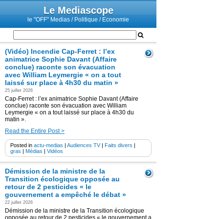
Le Mediascope
le "OFF" Medias / Politique / Economie
(Vidéo) Incendie Cap-Ferret : l’ex
animatrice Sophie Davant (Affaire
conclue) raconte son évacuation
avec William Leymergie « on a tout
laissé sur place à 4h30 du matin »
25 juillet 2026
Cap-Ferret : l’ex animatrice Sophie Davant (Affaire
conclue) raconte son évacuation avec William
Leymergie « on a tout laissé sur place à 4h30 du
matin ».
Read the Entire Post >
Posted in
actu-medias
|
Audiences TV
|
Faits divers
|
gras
|
Médias
|
Vidéos
Démission de la ministre de la
Transition écologique opposée au
retour de 2 pesticides « le
gouvernement a empêché le débat »
22 juillet 2026
Démission de la ministre de la Transition écologique
opposée au retour de 2 pesticides « le gouvernement a