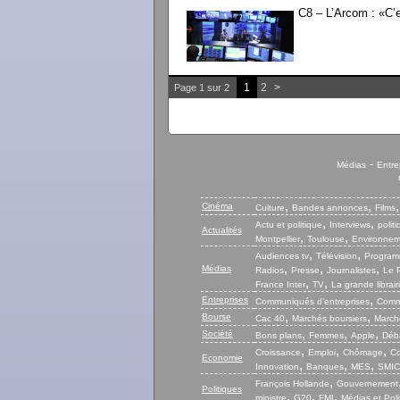
C8 – L’Arcom : «C’e
1
2
>
Page 1 sur 2
-
Médias
Entre
,
,
Cinéma
Culture
Bandes annonces
Films
,
,
Actu et politique
Interviews
polit
Actualités
,
,
Montpellier
Toulouse
Environnem
,
,
Audiences tv
Télévision
Program
,
,
,
Médias
Radios
Presse
Journalistes
Le P
,
,
France Inter
TV
La grande librair
,
Entreprises
Communiqués d’entreprises
Commu
,
,
Bourse
Cac 40
Marchés boursiers
Marché
,
,
,
Société
Bons plans
Femmes
Apple
Déb
,
,
,
Croissance
Emploi
Chômage
Co
Economie
,
,
,
Innovation
Banques
MES
SMIC
,
François Hollande
Gouvernement
Politiques
,
,
,
ministre
G20
FMI
Médias et Poli