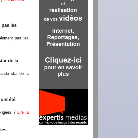
 pas les
alement pas les
tar de la
rande star de la
 ont été
olongées ?
Lire la
des