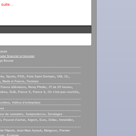
a suite…
licité
naire financier et boursier
gs Bourse
,
,
,
,
,
,
rts
Sports
PSG
Paris Saint Germain
OM
OL
,
,
Made in France
Femmes
,
,
,
,
France télévisions
Remy Pfimlin
JT de 20 heures
,
,
,
,
,
ysées
Gulli
France 5
France 4
On n’est pas couchés
,
 cotées
Vidéos d’entreprises
ées
,
,
our de cassation
Jurisprudence
Sondages
,
,
,
,
,
,
i
Pouvoir d’achat
Argent
Euro
Dollar
Immobilier
,
,
,
ie Filipetti
Jean-Marc Ayrault
Matignon
Premier
,
urg
Ecologie