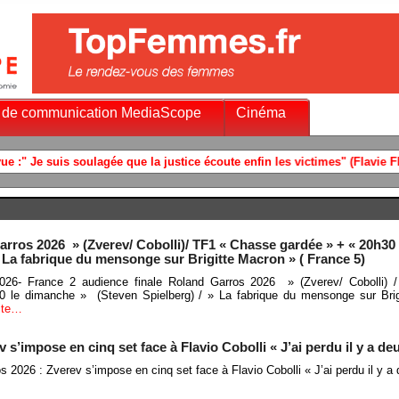
 de communication MediaScope
Cinéma
arros 2026 » (Zverev/ Cobolli)/ TF1 « Chasse gardée » + « 20h30 
 La fabrique du mensonge sur Brigitte Macron » ( France 5)
026- France 2 audience finale Roland Garros 2026 » (Zverev/ Cobolli)
0 le dimanche » (Steven Spielberg) / » La fabrique du mensonge sur Brig
uite…
 s’impose en cinq set face à Flavio Cobolli « J’ai perdu il y a de
s 2026 : Zverev s’impose en cinq set face à Flavio Cobolli « J’ai perdu il y a