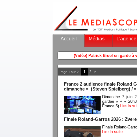
Accueil
Médias
L'agence
1
2
>
Page 1 sur 2
France 2 audience finale Roland G
dimanche » (Steven Spielberg) / »
Dimanche 7 juin 2
gardée » + « 20h3
France 5)
Lire la s
Finale Roland-Garros 2026 : Zverev
Finale Roland-Garro
Lire la suite…