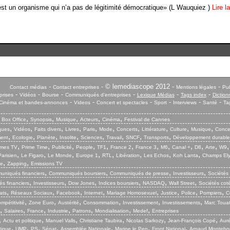
st un organisme qui n’a pas de légitimité démocratique» (L Wauquiez )
Lire l
-
- © lemediascope 2012 -
-
Contact médias
Contact entreprises
Mentions légales
Pub
-
-
-
-
-
-
prises
Vidéos
Bourse
Communiqués d'entreprises
Lexique Médias
Tags index
Diction
-
-
-
-
-
-
Cinéma et bandes-annonces
Videos
Concert et spectacles
Sport
Interviews
Santé
Ta
,
,
,
,
,
,
Box Office
Synopsis
Musique
Acteurs
Cinéma
Festival de Cannes
,
,
,
,
,
,
,
,
,
,
iques
Vidéos
Faits divers
Livres
Paris
Mode
Concerts
Littérature
Culture
Musique
Conce
,
,
,
,
,
,
,
,
ent
Ecologie
Planète
Insolite
Sciences
Travail
SNCF
Transports
Développement durable
,
,
,
,
,
,
,
,
,
,
,
mes TV
Prime Time
Publicité
People
TF1
France 2
France 3
M6
Canal +
D8
Arte
W9
,
,
,
,
,
,
,
,
arisien
Le Figaro
Le Monde
Europe 1
RTL
Libération
Les Echos
Koh Lanta
Champs El
,
,
ie
Zapping
Emissions TV
,
,
,
,
niqués financiers
Communiqués boursiers
Communiqués de presse
Investisseurs
Sociétés
,
,
,
,
,
,
s financiers
Investisseurs
Dow Jones
Indices boursiers
NASDAQ
Wall Street
Sociétés cot
,
,
,
,
,
,
,
,
ats
Réseaux Sociaux
Facebook
Internet
Mariage Homosexuel
Justice
Police
Pompiers
C
,
,
,
,
,
,
mpétitivité
Zone Euro
Austérité
Consommation
Investissement
Investissements
Marc Touat
,
,
,
,
,
,
,
Salaires
France
Industrie
Patrons
Mondialisation
Medef
Entreprises
,
,
,
,
,
,
Actu et politique
Manuel Valls
Christiane Taubira
Nicolas Sarkozy
Jean-François Copé
Aurél
,
,
,
,
,
,
,
tique
UMP
PS
Sénat
Assemblée Nationale
Marine le Pen
Front National
Arnaud Montebo