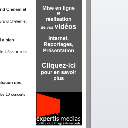
and Chelem et
 Grand Chelem et
l a bien
e illégal a bien
 chacun des
des 10 concerts.