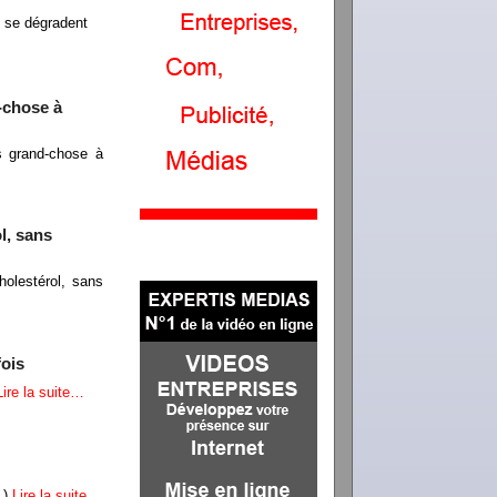
n se dégradent
-chose à
s grand-chose à
l, sans
olestérol, sans
fois
Lire la suite…
 )
Lire la suite…