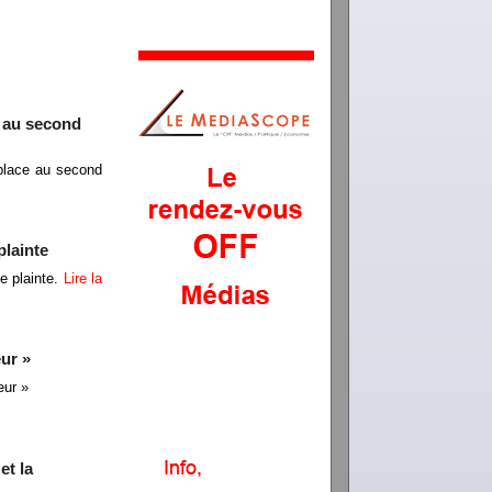
e au second
 place au second
plainte
e plainte.
Lire la
ur »
eur »
et la