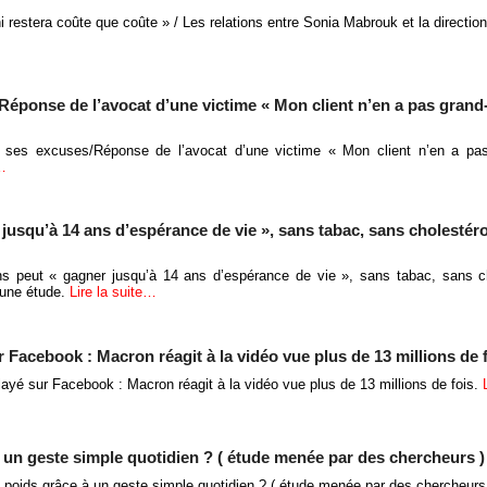
 restera coûte que coûte » / Les relations entre Sonia Mabrouk et la directio
Réponse de l’avocat d’une victime « Mon client n’en a pas grand
e ses excuses/Réponse de l’avocat d’une victime « Mon client n’en a pa
e…
jusqu’à 14 ans d’espérance de vie », sans tabac, sans cholestéro
s peut « gagner jusqu’à 14 ans d’espérance de vie », sans tabac, sans ch
 une étude.
Lire la suite…
r Facebook : Macron réagit à la vidéo vue plus de 13 millions de 
layé sur Facebook : Macron réagit à la vidéo vue plus de 13 millions de fois.
un geste simple quotidien ? ( étude menée par des chercheurs )
poids grâce à un geste simple quotidien ? ( étude menée par des chercheurs