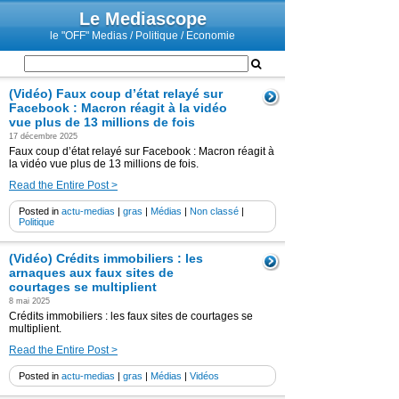
Le Mediascope
le "OFF" Medias / Politique / Economie
(Vidéo) Faux coup d’état relayé sur
Facebook : Macron réagit à la vidéo
vue plus de 13 millions de fois
17 décembre 2025
Faux coup d’état relayé sur Facebook : Macron réagit à
la vidéo vue plus de 13 millions de fois.
Read the Entire Post >
Posted in
actu-medias
|
gras
|
Médias
|
Non classé
|
Politique
(Vidéo) Crédits immobiliers : les
arnaques aux faux sites de
courtages se multiplient
8 mai 2025
Crédits immobiliers : les faux sites de courtages se
multiplient.
Read the Entire Post >
Posted in
actu-medias
|
gras
|
Médias
|
Vidéos