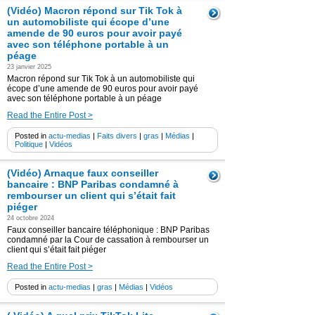
(Vidéo) Macron répond sur Tik Tok à
un automobiliste qui écope d’une
amende de 90 euros pour avoir payé
avec son téléphone portable à un
péage
23 janvier 2025
Macron répond sur Tik Tok à un automobiliste qui
écope d’une amende de 90 euros pour avoir payé
avec son téléphone portable à un péage
Read the Entire Post >
Posted in
actu-medias
|
Faits divers
|
gras
|
Médias
|
Politique
|
Vidéos
(Vidéo) Arnaque faux conseiller
bancaire : BNP Paribas condamné à
rembourser un client qui s’était fait
piéger
24 octobre 2024
Faux conseiller bancaire téléphonique : BNP Paribas
condamné par la Cour de cassation à rembourser un
client qui s’était fait piéger
Read the Entire Post >
Posted in
actu-medias
|
gras
|
Médias
|
Vidéos