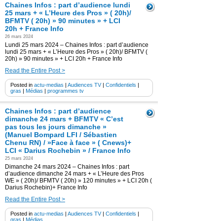
Chaines Infos : part d’audience lundi
25 mars + « L’Heure des Pros » ( 20h)/
BFMTV ( 20h) » 90 minutes » + LCI
20h + France Info
26 mars 2024
Lundi 25 mars 2024 – Chaines Infos : part d’audience
lundi 25 mars + « L’Heure des Pros » ( 20h)/ BFMTV (
20h) » 90 minutes » + LCI 20h + France Info
Read the Entire Post >
Posted in
actu-medias
|
Audiences TV
|
Confidentiels
|
gras
|
Médias
|
programmes tv
Chaines Infos : part d’audience
dimanche 24 mars + BFMTV « C’est
pas tous les jours dimanche »
(Manuel Bompard LFI / Sébastien
Chenu RN) / »Face à face » ( Cnews)+
LCI « Darius Rochebin » / France Info
25 mars 2024
Dimanche 24 mars 2024 – Chaines Infos : part
d’audience dimanche 24 mars + « L’Heure des Pros
WE » ( 20h)/ BFMTV ( 20h) » 120 minutes » + LCI 20h (
Darius Rochebin)+ France Info
Read the Entire Post >
Posted in
actu-medias
|
Audiences TV
|
Confidentiels
|
gras
|
Médias