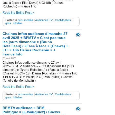
face à face» ( Eliot Deval) /LCI 18h ( Darius
Rochebin) + France Info
Read the Entire Post >
Posted in
actu-medias
|
Audiences TV
|
Confidentiels
|
gras
|
Médias
Chaines infos audience dimanche 27
avril 2025 + BFMTV « C’est pas tous
les jours dimanche » (Bruno
Retailleau) / «Face à face » (Cnews) +
LCI « 18h Darius Rochebin » +
France Info
28 avril 2025
Chaines infos audience dimanche 27 avril
2025- BFMTV audience « « C’est pas tous les jours
dimanche » (Bruno Retailleau) / «Face à face »
(Cnews) + LCI « 18h Darius Rochebin » + France Info
+ BFMTV « BFM Politique » (L.Wauquiez) / Cnews
(Amélie de Montchalin )
Read the Entire Post >
Posted in
actu-medias
|
Audiences TV
|
Confidentiels
|
gras
|
Médias
BFMTV audience « BFM
Politique » (L.Wauquiez) / Cnews