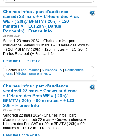
Chaines Infos : part d’audience
samedi 23 mars + « L’Heure des Pros
WE » ( 20h)/ BFMTV ( 20h) » 120
minutes » + LCI 20h ( Darius
Rochebin)+ France Info
24 mars 2024
Samedi 23 mars 2024 – Chaines Infos : part
d’audience Samedi 23 mars + « L’Heure des Pros WE
» ( 20h)/ BFMTV ( 20h) » 120 minutes » + LCI 20h (
Darius Rochebin)+ France Info
Read the Entire Post >
Posted in
actu-medias
|
Audiences TV
|
Confidentiels
|
gras
|
Médias
|
programmes tv
Chaines Infos : part d’audience
vendredi 22 mars + Cnews audience
« L’Heure des Pros WE » ( 20h)/
BFMTV ( 20h) » 90 minutes » + LCI
20h + France Info
23 mars 2024
Vendredi 22 mars 2024- Chaines Infos : part
d’audience vendredi 22 mars + Cnews audience «
L’Heure des Pros WE » ( 20h)/ BFMTV ( 20h) » 90
minutes » + LCI 20h + France Info
Read the Entire Post >