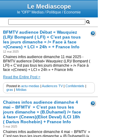
Le Mediascope
le "OFF" Medias / Politique / Economie
BFMTV audience Débat « Wauquiez
(LR)/ Bompard ( LFI) « C’est pas tous
les jours dimanche » /« Face à face
»(Cnews) + LCI « 24h » + France Info
12 mai 2025
Chaines infos audience dimanche 11 mai 2025 -
BFMTV audience Débat« Wauquiez (LR)/ Bompard (
LFI) « C’est pas tous les jours dimanche » /« Face à
face »(Cnews) + LCI « 24h » + France Info
Read the Entire Post >
Posted in
actu-medias
|
Audiences TV
|
Confidentiels
|
gras
|
Médias
Chaines infos audience dimanche 4
mai – BFMTV » C’est pas tous les
jours dimanche » (B.Duhamel) /« face
à face» (Cnews)(Eliot Deval) /LCI 18h
( Darius Rochebin) + France Info
5 mai 2025
Chaines infos audience dimanche 4 mai – BFMTV »
C’est pas tous les jours dimanche » (B.Duhamel)) /«