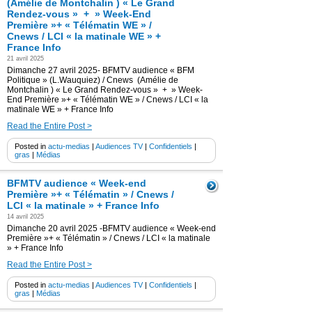
(Amélie de Montchalin ) « Le Grand
Rendez-vous » + » Week-End
Première »+ « Télématin WE » /
Cnews / LCI « la matinale WE » +
France Info
21 avril 2025
Dimanche 27 avril 2025- BFMTV audience « BFM
Politique » (L.Wauquiez) / Cnews (Amélie de
Montchalin ) « Le Grand Rendez-vous » + » Week-
End Première »+ « Télématin WE » / Cnews / LCI « la
matinale WE » + France Info
Read the Entire Post >
Posted in
actu-medias
|
Audiences TV
|
Confidentiels
|
gras
|
Médias
BFMTV audience « Week-end
Première »+ « Télématin » / Cnews /
LCI « la matinale » + France Info
14 avril 2025
Dimanche 20 avril 2025 -BFMTV audience « Week-end
Première »+ « Télématin » / Cnews / LCI « la matinale
» + France Info
Read the Entire Post >
Posted in
actu-medias
|
Audiences TV
|
Confidentiels
|
gras
|
Médias