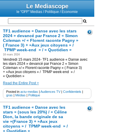
Le Mediascope
le "OFF" Medias / Politique / Economie
TF1 audience « Danse avec les stars
2024 » devancé par France 2 « Simon
Coleman »/ « Florent raconte Pagny »
( France 3) + »Aux jeux citoyens » /
TPMP week-end » / « Quotidien »
16 mars 2024
Vendredi 15 mars 2024- TF1 audience « Danse avec
les stars 2024 » devancé par France 2 « Simon
Coleman »/ « Florent raconte Pagny » ( France 3)
+ »Aux jeux citoyens » / TPMP week-end » /
« Quotidien »
Read the Entire Post >
Posted in
actu-medias
|
Audiences TV
|
Confidentiels
|
gras
|
Médias
|
Politique
TF1 audience « Danse avec les
stars » (sous les 20%) / « Céline
Dion, la bande originale de sa
vie »(France 3) + »Aux jeux
citoyens » / TPMP week-end » /
« Quotidien »