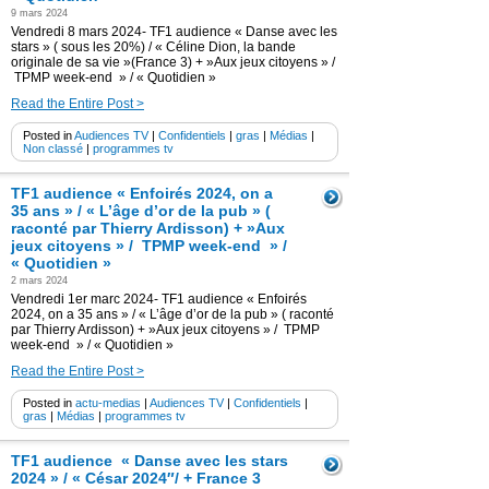
9 mars 2024
Vendredi 8 mars 2024- TF1 audience « Danse avec les
stars » ( sous les 20%) / « Céline Dion, la bande
originale de sa vie »(France 3) + »Aux jeux citoyens » /
TPMP week-end » / « Quotidien »
Read the Entire Post >
Posted in
Audiences TV
|
Confidentiels
|
gras
|
Médias
|
Non classé
|
programmes tv
TF1 audience « Enfoirés 2024, on a
35 ans » / « L’âge d’or de la pub » (
raconté par Thierry Ardisson) + »Aux
jeux citoyens » / TPMP week-end » /
« Quotidien »
2 mars 2024
Vendredi 1er marc 2024- TF1 audience « Enfoirés
2024, on a 35 ans » / « L’âge d’or de la pub » ( raconté
par Thierry Ardisson) + »Aux jeux citoyens » / TPMP
week-end » / « Quotidien »
Read the Entire Post >
Posted in
actu-medias
|
Audiences TV
|
Confidentiels
|
gras
|
Médias
|
programmes tv
TF1 audience « Danse avec les stars
2024 » / « César 2024″/ + France 3