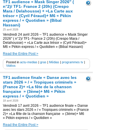
TF1 audience « Mask Singer 2026″ (
n°2)/ TF1- France 2 (20h) (Crespo
Mara / Delahousse) + »La Carte aux
trésor » (Cyril Féraud)+ M6 « Pékin
express / « Quotidien » (Bibal
Hassani)
25 avril 2026
Vendredi 24 avril 2026 – TF1 audience « Mask Singer
2026″ ( n°2)/ TF1- France 2 (20h) (Crespo Mara /
Delahousse) + »La Carte aux trésor » (Cyril Féraud)+
M6 « Pékin express / « Quotidien » (Bibal Hassani)
Read the Entire Post >
Posted in
actu-medias
|
gras
|
Médias
|
programmes tv
|
Vidéos
TF1 audience finale « Danse avec les
stars 2026 » / « Tropiques criminels »
(France 2)+ »La fête de la chanson
française » (3ème)+ M6 « Pékin
express / « Quotidien »
18 avril 2026
Vendredi 17 avril 2026 – TF1 audience finale « Danse
avec les stars 2026 » / « Tropiques criminels » (France
2)+ »La fête de la chanson française » (3ème)+ M6
« Pékin express / « Quotidien »
Read the Entire Post >