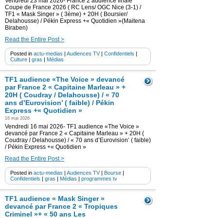
Vendredi 23 mai 2026- France 2 audience finale
Coupe de France 2026 ( RC Lens/ OGC Nice (3-1) /
TF1 « Mask Singer » ( 3ème) + 20H ( Boursier/
Delahousse) / Pékin Express +« Quotidien »(Maitena
Biraben)
Read the Entire Post >
Posted in
actu-medias
|
Audiences TV
|
Confidentiels
|
Culture
|
gras
|
Médias
TF1 audience «The Voice » devancé
par France 2 « Capitaine Marleau » +
20H ( Coudray / Delahousse) / « 70
ans d’Eurovision’ ( faible) / Pékin
Express +« Quotidien »
16 mai 2026
Vendredi 16 mai 2026- TF1 audience «The Voice »
devancé par France 2 « Capitaine Marleau » + 20H (
Coudray / Delahousse) / « 70 ans d’Eurovision’ ( faible)
/ Pékin Express +« Quotidien »
Read the Entire Post >
Posted in
actu-medias
|
Audiences TV
|
Bourse
|
Confidentiels
|
gras
|
Médias
|
programmes tv
TF1 audience « Mask Singer »
devancé par France 2 « Tropiques
Criminel »+ « 50 ans Les