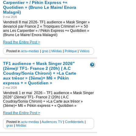
Carpentier » / Pékin Express +«
Quotidien » (Bruno Le Maire/ Enora
Malagré)
9 mai 2026
Vendredi 8 mai 2026- TF1 audience « Mask Singer »
devancé par France 2 « Tropiques Criminel »+ « 50
ans Les Carpentier » / Pékin Express +« Quotidien »
(Bruno Le Maire/ Enora Malagré)
Read the Entire Post >
Posted in
actu-medias
|
gras
|
Médias
|
Politique
|
Vidéos
TF1 audience « Mask Singer 2026″
(2ème)/ TF1- France 2 (20h) ( A.C
Coudray/Sonia Chironi) + »La Carte
aux trésor » (3ème)+ M6 « Pékin
express + « Quotidien »
2 mai 2026
Vendredi 1 er mai 2026 – TF1 audience « Mask Singer
2026″ (2ème)/ TF1- France 2 (20h) ( A.C
Coudray/Sonia Chironi) + »La Carte aux trésor »
(3ème)+ M6 « Pékin express + « Quotidien »
Read the Entire Post >
Posted in
actu-medias
|
Audiences TV
|
Confidentiels
|
gras
|
Médias