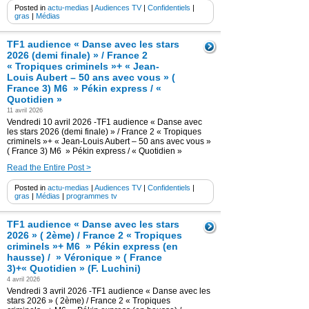
Posted in
actu-medias
|
Audiences TV
|
Confidentiels
|
gras
|
Médias
TF1 audience « Danse avec les stars
2026 (demi finale) » / France 2
« Tropiques criminels »+ « Jean-
Louis Aubert – 50 ans avec vous » (
France 3) M6 » Pékin express / «
Quotidien »
11 avril 2026
Vendredi 10 avril 2026 -TF1 audience « Danse avec
les stars 2026 (demi finale) » / France 2 « Tropiques
criminels »+ « Jean-Louis Aubert – 50 ans avec vous »
( France 3) M6 » Pékin express / « Quotidien »
Read the Entire Post >
Posted in
actu-medias
|
Audiences TV
|
Confidentiels
|
gras
|
Médias
|
programmes tv
TF1 audience « Danse avec les stars
2026 » ( 2ème) / France 2 « Tropiques
criminels »+ M6 » Pékin express (en
hausse) / » Véronique » ( France
3)+« Quotidien » (F. Luchini)
4 avril 2026
Vendredi 3 avril 2026 -TF1 audience « Danse avec les
stars 2026 » ( 2ème) / France 2 « Tropiques