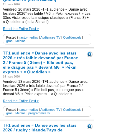
21 mars 2026
Vendredi 20 mars 2026 -TF1 audience « Danse avec
les stars 2026″ très faible / M6 » Pékin express / » Les
33es Victoires de la musique classique » (France 3) +
« Quotidien » (Leila Slimani)
Read the Entire Post >
Posted in
actu-medias
|
Audiences TV
|
Confidentiels
|
gras
|
Médias
TF1 audience « Danse avec les stars
2026 » très faible devancé par France
2 / France 5 ( 3ème) « Elle boit pas,
elle drague pas » devant M6 » Pékin
express + « Quotidien »
14 mars 2026
Vendredi 13 mars 2026 -TF1 audience « Danse avec
les stars 2026 » très faible devancé par France 2 /
France 5 ( 3ème) « Elle boit pas, elle drague pas »
devant M6 » Pékin express + « Quotidien »
Read the Entire Post >
Posted in
actu-medias
|
Audiences TV
|
Confidentiels
|
gras
|
Médias
|
programmes tv
TF1 audience « Danse avec les stars
2026 / rugby : Irlande/Pays de