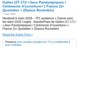
Galles (27-17)/ «Jeux Paralympiques /
Cérémonie d’ouverture» ( France 2)«
Quotidien » (Darius Rochebin)
7 mars 2026
Vendredi 6 mars 2026 – TF1 audience « Danse avec
les stars 2026 / rugby : Irlande/Pays de Galles (27-17) /
«Jeux Paralympiques / Cérémonie d’ouverture» (
France 2)« Quotidien » (Darius Rochebin)
Read the Entire Post >
Posted in
actu-medias
|
Audiences TV
|
Confidentiels
|
gras
|
Médias
TF1 audience « Les Enfoirés 2026″+
TF1- France 2 (20h) » Crespo Mara
/Delahousse) + M6 « Le 19h45 »
(Ashley Chevalier) + «Quotidien »
28 février 2026
Vendredi 27 février 2026 – TF1 audience « Les
Enfoirés 2026″+ TF1- France 2 (20h) » Crespo Mara
/Delahousse) + M6 « Le 19h45 » (Ashley Chevalier) +
«Quotidien »
Read the Entire Post >
Posted in
actu-medias
|
Audiences TV
|
Confidentiels
|
gras
|
Médias
|
programmes tv