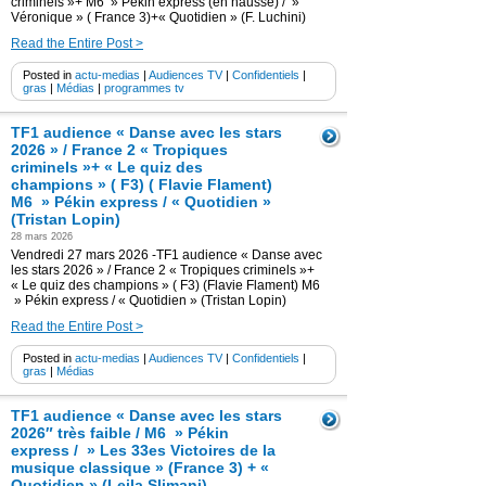
criminels »+ M6 » Pékin express (en hausse) / »
Véronique » ( France 3)+« Quotidien » (F. Luchini)
Read the Entire Post >
Posted in
actu-medias
|
Audiences TV
|
Confidentiels
|
gras
|
Médias
|
programmes tv
TF1 audience « Danse avec les stars
2026 » / France 2 « Tropiques
criminels »+ « Le quiz des
champions » ( F3) ( Flavie Flament)
M6 » Pékin express / « Quotidien »
(Tristan Lopin)
28 mars 2026
Vendredi 27 mars 2026 -TF1 audience « Danse avec
les stars 2026 » / France 2 « Tropiques criminels »+
« Le quiz des champions » ( F3) (Flavie Flament) M6
» Pékin express / « Quotidien » (Tristan Lopin)
Read the Entire Post >
Posted in
actu-medias
|
Audiences TV
|
Confidentiels
|
gras
|
Médias
TF1 audience « Danse avec les stars
2026″ très faible / M6 » Pékin
express / » Les 33es Victoires de la
musique classique » (France 3) + «
Quotidien » (Leila Slimani)