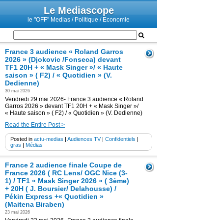
Le Mediascope
le "OFF" Medias / Politique / Economie
France 3 audience « Roland Garros
2026 » (Djokovic /Fonseca) devant
TF1 20H + « Mask Singer »/ « Haute
saison » ( F2) / « Quotidien » (V.
Dedienne)
30 mai 2026
Vendredi 29 mai 2026- France 3 audience « Roland
Garros 2026 » devant TF1 20H + « Mask Singer »/
« Haute saison » ( F2) / « Quotidien » (V. Dedienne)
Read the Entire Post >
Posted in
actu-medias
|
Audiences TV
|
Confidentiels
|
gras
|
Médias
France 2 audience finale Coupe de
France 2026 ( RC Lens/ OGC Nice (3-
1) / TF1 « Mask Singer 2026 » ( 3ème)
+ 20H ( J. Boursier/ Delahousse) /
Pékin Express +« Quotidien »
(Maitena Biraben)
23 mai 2026