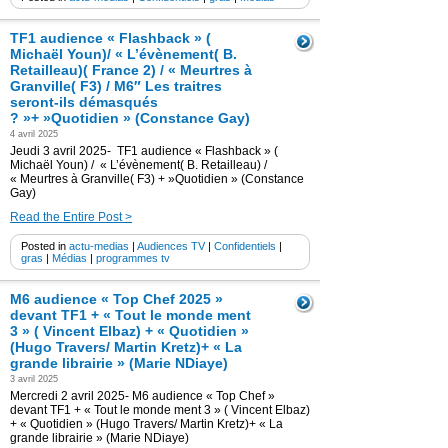
TF1 audience « Flashback » (
Michaël Youn)/ « L’évènement( B.
Retailleau)( France 2) / « Meurtres à
Granville( F3) / M6″ Les traitres
seront-ils démasqués
? »+ »Quotidien » (Constance Gay)
4 avril 2025
Jeudi 3 avril 2025- TF1 audience « Flashback » (
Michaël Youn) / « L’évènement( B. Retailleau) /
« Meurtres à Granville( F3) + »Quotidien » (Constance
Gay)
Read the Entire Post >
Posted in
actu-medias
|
Audiences TV
|
Confidentiels
|
gras
|
Médias
|
programmes tv
M6 audience « Top Chef 2025 »
devant TF1 + « Tout le monde ment
3 » ( Vincent Elbaz) + « Quotidien »
(Hugo Travers/ Martin Kretz)+ « La
grande librairie » (Marie NDiaye)
3 avril 2025
Mercredi 2 avril 2025- M6 audience « Top Chef »
devant TF1 + « Tout le monde ment 3 » ( Vincent Elbaz)
+ « Quotidien » (Hugo Travers/ Martin Kretz)+ « La
grande librairie » (Marie NDiaye)