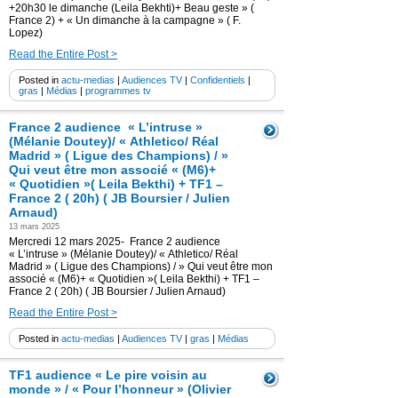
+20h30 le dimanche (Leila Bekhti)+ Beau geste » (
France 2) + « Un dimanche à la campagne » ( F.
Lopez)
Read the Entire Post >
Posted in
actu-medias
|
Audiences TV
|
Confidentiels
|
gras
|
Médias
|
programmes tv
France 2 audience « L’intruse »
(Mélanie Doutey)/ « Athletico/ Réal
Madrid » ( Ligue des Champions) / »
Qui veut être mon associé « (M6)+
« Quotidien »( Leila Bekthi) + TF1 –
France 2 ( 20h) ( JB Boursier / Julien
Arnaud)
13 mars 2025
Mercredi 12 mars 2025- France 2 audience
« L’intruse » (Mélanie Doutey)/ « Athletico/ Réal
Madrid » ( Ligue des Champions) / » Qui veut être mon
associé « (M6)+ « Quotidien »( Leila Bekthi) + TF1 –
France 2 ( 20h) ( JB Boursier / Julien Arnaud)
Read the Entire Post >
Posted in
actu-medias
|
Audiences TV
|
gras
|
Médias
TF1 audience « Le pire voisin au
monde » / « Pour l’honneur » (Olivier