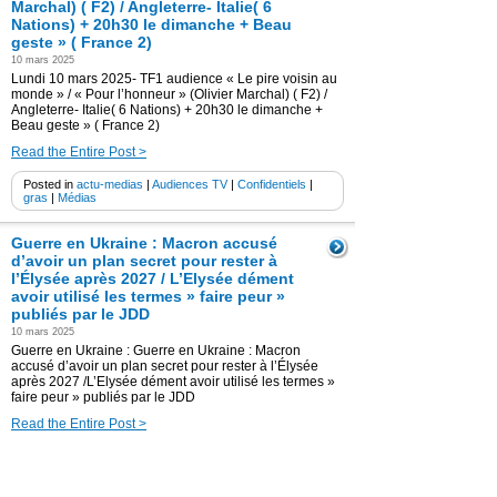
Marchal) ( F2) / Angleterre- Italie( 6
Nations) + 20h30 le dimanche + Beau
geste » ( France 2)
10 mars 2025
Lundi 10 mars 2025- TF1 audience « Le pire voisin au
monde » / « Pour l’honneur » (Olivier Marchal) ( F2) /
Angleterre- Italie( 6 Nations) + 20h30 le dimanche +
Beau geste » ( France 2)
Read the Entire Post >
Posted in
actu-medias
|
Audiences TV
|
Confidentiels
|
gras
|
Médias
Guerre en Ukraine : Macron accusé
d’avoir un plan secret pour rester à
l’Élysée après 2027 / L’Elysée dément
avoir utilisé les termes » faire peur »
publiés par le JDD
10 mars 2025
Guerre en Ukraine : Guerre en Ukraine : Macron
accusé d’avoir un plan secret pour rester à l’Élysée
après 2027 /L’Elysée dément avoir utilisé les termes »
faire peur » publiés par le JDD
Read the Entire Post >
Posted in
actu-medias
|
gras
|
Médias
|
Politique
|
Vidéos