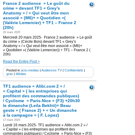
France 2 audience » Le goût du
crime » devant TF1 « Grey’s
Anatomy » / « Qui veut être mon
associé « (M6)+ « Quotidien »(
(Valérie Lemercier) + TF1 – France 2
(20h)
20 mars 2025
Mercredi 20 mars 2025- France 2 audience » Le goût
du crime » (Cécile Bois) devant TF1 « Grey’s
Anatomy » / « Qui veut être mon associé « (M6)+
« Quotidien »( (Valérie Lemercier)) + TF1 – France 2 (
20h)
Read the Entire Post >
Posted in
actu-medias
|
Audiences TV
|
Confidentiels
|
gras
|
Médias
TF1 audience « Alibi.com 2 » /
« Capital » ( les entreprises qui
profitent des commandes publiques)
/ Cyclisme » Paris-Nice » (F3) +20h30
le dimanche (Leila Bekhti)+ Beau
geste » ( France 2) + « Un dimanche
à la campagne » ( F. Lopez)
17 mars 2025
Lundi 16 mars 2025- TF1 audience « Alibi.com 2 » /
« Capital » ( les entreprises qui profitent des
commandes publiques) / Cyclisme » Paris-Nice » (F3)