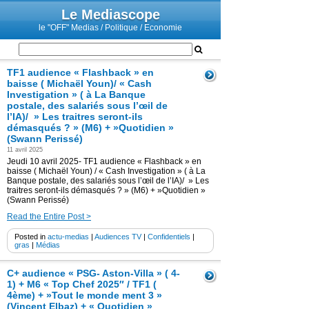
Le Mediascope
le "OFF" Medias / Politique / Economie
TF1 audience « Flashback » en
baisse ( Michaël Youn)/ « Cash
Investigation » ( à La Banque
postale, des salariés sous l’œil de
l’IA)/ » Les traitres seront-ils
démasqués ? » (M6) + »Quotidien »
(Swann Perissé)
11 avril 2025
Jeudi 10 avril 2025- TF1 audience « Flashback » en
baisse ( Michaël Youn) / « Cash Investigation » ( à La
Banque postale, des salariés sous l’œil de l’IA)/ » Les
traitres seront-ils démasqués ? » (M6) + »Quotidien »
(Swann Perissé)
Read the Entire Post >
Posted in
actu-medias
|
Audiences TV
|
Confidentiels
|
gras
|
Médias
C+ audience « PSG- Aston-Villa » ( 4-
1) + M6 « Top Chef 2025″ / TF1 (
4ème) + »Tout le monde ment 3 »
(Vincent Elbaz) + « Quotidien »