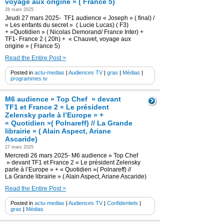
voyage aux origine » ( France 5)
28 mars 2025
Jeudi 27 mars 2025- TF1 audience « Joseph » ( final) /
« Les enfants du secret » ( Lucie Lucas) ( F3)
+ »Quotidien » ( Nicolas Demorand/ France Inter) +
TF1- France 2 ( 20h) + « Chauvet, voyage aux
origine » ( France 5)
Read the Entire Post >
Posted in
actu-medias
|
Audiences TV
|
gras
|
Médias
|
programmes tv
M6 audience » Top Chef » devant
TF1 et France 2 « Le président
Zelensky parle à l’Europe » +
« Quotidien »( Polnareff) // La Grande
librairie » ( Alain Aspect, Ariane
Ascaride)
27 mars 2025
Mercredi 26 mars 2025- M6 audience » Top Chef
» devant TF1 et France 2 « Le président Zelensky
parle à l’Europe » + « Quotidien »( Polnareff) //
La Grande librairie » ( Alain Aspect, Ariane Ascaride)
Read the Entire Post >
Posted in
actu-medias
|
Audiences TV
|
Confidentiels
|
gras
|
Médias