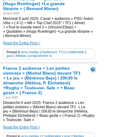
(Hugo Roellinger) +La grande
librairie » ( Bernard Minier)
10 avril 2025
Mercredi 9 avril 2025- Canal + audience « PSG- Aston-
Villa » ( 4-1) + M6 « Top Chef 2025″ / TF1 ( 4ème)
+ »Tout le monde ment 3 » (Vincent Elbaz) +
« Quotidien » (Hugo Roellinger) +La grande librairie »
( Bernard Minier)
Read the Entire Post >
Posted in
actu-medias
|
Audiences TV
|
Confidentiels
|
gras
|
Médias
|
programmes tv
France 2 audience « Les petites
victoires » (Michel Blanc) devant TF1
« Le jeu » (Bérénice Bejo) / 20h30 le
dimanche (Héléna, P. Etchebest)
+Rugby « Toulouse- Sale » + Beau
geste » ( France 2)
7 avril 2025
Dimanche 6 avril 2025- France 2 audience « Les
petites victoires » (Michel Blanc) devant TF1 « Le
jeu » (Bérénice Bejo) / 20h30 le dimanche (Héléna,
Philippe Etchebest) + Beau geste » ( France 2) +Rugby
« Toulouse- Sale »
Read the Entire Post >
Posted in
actu-medias
|
Confidentiels
|
gras
|
Médias