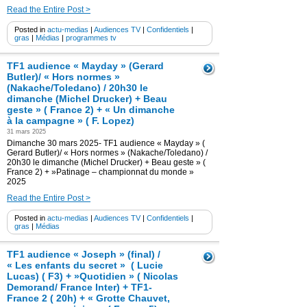
Read the Entire Post >
Posted in
actu-medias
|
Audiences TV
|
Confidentiels
|
gras
|
Médias
|
programmes tv
TF1 audience « Mayday » (Gerard
Butler)/ « Hors normes »
(Nakache/Toledano) / 20h30 le
dimanche (Michel Drucker) + Beau
geste » ( France 2) + « Un dimanche
à la campagne » ( F. Lopez)
31 mars 2025
Dimanche 30 mars 2025- TF1 audience « Mayday » (
Gerard Butler)/ « Hors normes » (Nakache/Toledano) /
20h30 le dimanche (Michel Drucker) + Beau geste » (
France 2) + »Patinage – championnat du monde »
2025
Read the Entire Post >
Posted in
actu-medias
|
Audiences TV
|
Confidentiels
|
gras
|
Médias
TF1 audience « Joseph » (final) /
« Les enfants du secret » ( Lucie
Lucas) ( F3) + »Quotidien » ( Nicolas
Demorand/ France Inter) + TF1-
France 2 ( 20h) + « Grotte Chauvet,