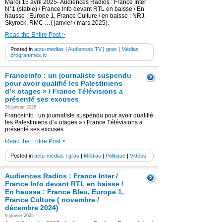
Mardi 15 avril 2025- Audiences Radios : France Inter
N°1 (stable) / France Info devant RTL en baisse / En
hausse : Europe 1, France Culture / en baisse : NRJ,
Skyrock, RMC …( janvier / mars 2025).
Read the Entire Post >
Posted in
actu-medias
|
Audiences TV
|
gras
|
Médias
|
programmes tv
Franceinfo : un journaliste suspendu
pour avoir qualifié les Palestiniens
d’« otages » / France Télévisions a
présenté ses excuses
26 janvier 2025
Franceinfo : un journaliste suspendu pour avoir qualifié
les Palestiniens d’« otages » / France Télévisions a
présenté ses excuses
Read the Entire Post >
Posted in
actu-medias
|
gras
|
Médias
|
Politique
|
Vidéos
Audiences Radios : France Inter /
France Info devant RTL en baisse /
En hausse : France Bleu, Europe 1,
France Culture ( novembre /
décembre 2024)
9 janvier 2025