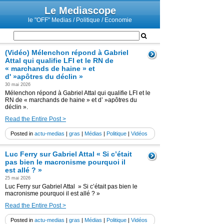
Le Mediascope
le "OFF" Medias / Politique / Economie
(Vidéo) Mélenchon répond à Gabriel
Attal qui qualifie LFI et le RN de
« marchands de haine » et
d' »apôtres du déclin »
30 mai 2026
Mélenchon répond à Gabriel Attal qui qualifie LFI et le
RN de « marchands de haine » et d’ »apôtres du
déclin ».
Read the Entire Post >
Posted in
actu-medias
|
gras
|
Médias
|
Politique
|
Vidéos
Luc Ferry sur Gabriel Attal « Si c’était
pas bien le macronisme pourquoi il
est allé ? »
25 mai 2026
Luc Ferry sur Gabriel Attal » Si c’était pas bien le
macronisme pourquoi il est allé ? »
Read the Entire Post >
Posted in
actu-medias
|
gras
|
Médias
|
Politique
|
Vidéos