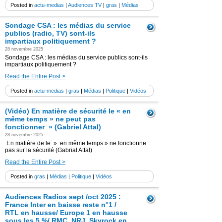
Posted in
actu-medias
|
Audiences TV
|
gras
|
Médias
Sondage CSA : les médias du service
publics (radio, TV) sont-ils
impartiaux politiquement ?
28 novembre 2025
Sondage CSA : les médias du service publics sont-ils
impartiaux politiquement ?
Read the Entire Post >
Posted in
actu-medias
|
gras
|
Médias
|
Politique
|
Vidéos
(Vidéo) En matière de sécurité le « en
même temps » ne peut pas
fonctionner » (Gabriel Attal)
28 novembre 2025
En matière de le » en même temps » ne fonctionne
pas sur la sécurité (Gabrial Attal)
Read the Entire Post >
Posted in
gras
|
Médias
|
Politique
|
Vidéos
Audiences Radios sept /oct 2025 :
France Inter en baisse reste n°1 /
RTL en hausse/ Europe 1 en hausse
sous les 5 %/ RMC, NRJ, Skyrock en