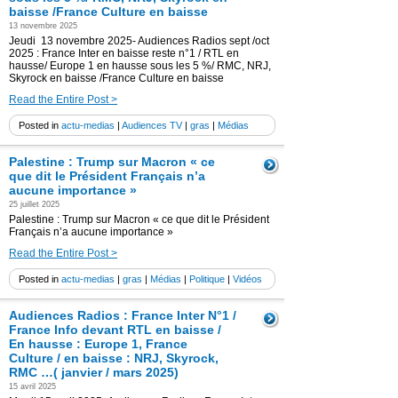
baisse /France Culture en baisse
13 novembre 2025
Jeudi 13 novembre 2025- Audiences Radios sept /oct
2025 : France Inter en baisse reste n°1 / RTL en
hausse/ Europe 1 en hausse sous les 5 %/ RMC, NRJ,
Skyrock en baisse /France Culture en baisse
Read the Entire Post >
Posted in
actu-medias
|
Audiences TV
|
gras
|
Médias
Palestine : Trump sur Macron « ce
que dit le Président Français n’a
aucune importance »
25 juillet 2025
Palestine : Trump sur Macron « ce que dit le Président
Français n’a aucune importance »
Read the Entire Post >
Posted in
actu-medias
|
gras
|
Médias
|
Politique
|
Vidéos
Audiences Radios : France Inter N°1 /
France Info devant RTL en baisse /
En hausse : Europe 1, France
Culture / en baisse : NRJ, Skyrock,
RMC …( janvier / mars 2025)
15 avril 2025