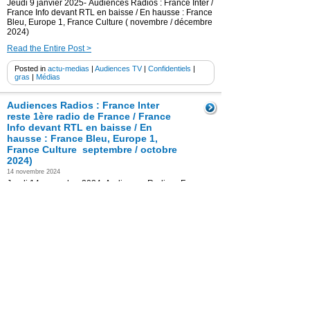
Jeudi 9 janvier 2025- Audiences Radios : France Inter /
France Info devant RTL en baisse / En hausse : France
Bleu, Europe 1, France Culture ( novembre / décembre
2024)
Read the Entire Post >
Posted in
actu-medias
|
Audiences TV
|
Confidentiels
|
gras
|
Médias
Audiences Radios : France Inter
reste 1ère radio de France / France
Info devant RTL en baisse / En
hausse : France Bleu, Europe 1,
France Culture septembre / octobre
2024)
14 novembre 2024
Jeudi 14 novembre 2024- Audiences Radios : France
Inter en baisse reste 1ère radio de France / RTL en
baisse devancé par France Info / En hausse : France
Bleu, Europe 1, France Culture( septembre / octobre
2024) .
Read the Entire Post >
Posted in
Non classé
France 2 : départ de Thomas Sotto
de « Télématin » pour remplacer Yves
Calvi sur RTL