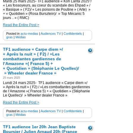
Mardi 25 mars 2025- TF1 audience « Koh Lanta 2025″/
« Les fossoyeurs, au coeur du scandale des Ehpad » /
« Basique » ( F2)/ « Les poisons de Poutine » ( Arte) »
+ « Quotidien » (Rosa Bursztein)/ » Top Mécanic 5
jours .. » ( RMC)
Read the Entire Post >
Posted in
actu-medias
|
Audiences TV
|
Confidentiels
|
gras
|
Médias
TF1 audience « Carpe diem »/
« Après la nuit » ( F2) / »Les
combattantes gardiennes de
l’Amazone »( France 5) +
« Quotidien » (Stéphanie Le Quellec)/
» Wheeler dealer France »
25 mars 2025
Lundi 24 mars 2025- TF1 audience « Carpe diem »/
« Après la nuit » ( F2) / »Les combattantes gardiennes
de l’Amazone »( France 5) + « Quotidien » (Stéphanie
Le Quellec)/ » Wheeler dealer France »
Read the Entire Post >
Posted in
actu-medias
|
Audiences TV
|
Confidentiels
|
gras
|
Médias
TF1 audience 1er 20h Jean Baptiste
Boursier / Julien Arnaud 20h (France