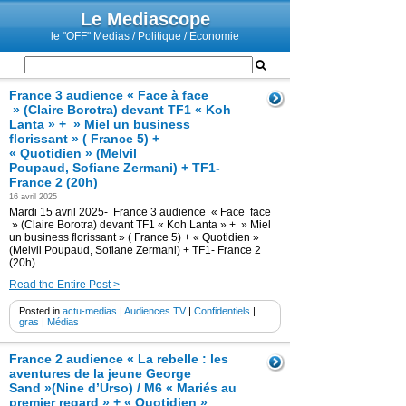
Le Mediascope
le "OFF" Medias / Politique / Economie
France 3 audience « Face à face
» (Claire Borotra) devant TF1 « Koh
Lanta » + » Miel un business
florissant » ( France 5) +
« Quotidien » (Melvil
Poupaud, Sofiane Zermani) + TF1-
France 2 (20h)
16 avril 2025
Mardi 15 avril 2025- France 3 audience « Face face
» (Claire Borotra) devant TF1 « Koh Lanta » + » Miel
un business florissant » ( France 5) + « Quotidien »
(Melvil Poupaud, Sofiane Zermani) + TF1- France 2
(20h)
Read the Entire Post >
Posted in
actu-medias
|
Audiences TV
|
Confidentiels
|
gras
|
Médias
France 2 audience « La rebelle : les
aventures de la jeune George
Sand »(Nine d’Urso) / M6 « Mariés au
premier regard » + « Quotidien »