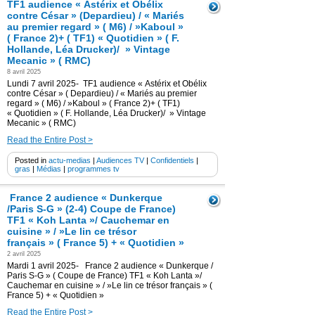
TF1 audience « Astérix et Obélix
contre César » (Depardieu) / « Mariés
au premier regard » ( M6) / »Kaboul »
( France 2)+ ( TF1) « Quotidien » ( F.
Hollande, Léa Drucker)/ » Vintage
Mecanic » ( RMC)
8 avril 2025
Lundi 7 avril 2025- TF1 audience « Astérix et Obélix
contre César » ( Depardieu) / « Mariés au premier
regard » ( M6) / »Kaboul » ( France 2)+ ( TF1)
« Quotidien » ( F. Hollande, Léa Drucker)/ » Vintage
Mecanic » ( RMC)
Read the Entire Post >
Posted in
actu-medias
|
Audiences TV
|
Confidentiels
|
gras
|
Médias
|
programmes tv
France 2 audience « Dunkerque
/Paris S-G » (2-4) Coupe de France)
TF1 « Koh Lanta »/ Cauchemar en
cuisine » / »Le lin ce trésor
français » ( France 5) + « Quotidien »
2 avril 2025
Mardi 1 avril 2025- France 2 audience « Dunkerque /
Paris S-G » ( Coupe de France) TF1 « Koh Lanta »/
Cauchemar en cuisine » / »Le lin ce trésor français » (
France 5) + « Quotidien »
Read the Entire Post >