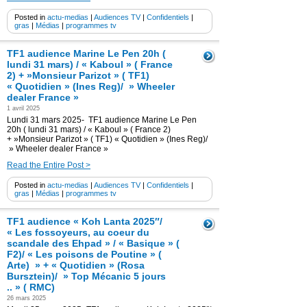
Posted in
actu-medias
|
Audiences TV
|
Confidentiels
|
gras
|
Médias
|
programmes tv
TF1 audience Marine Le Pen 20h (
lundi 31 mars) / « Kaboul » ( France
2) + »Monsieur Parizot » ( TF1)
« Quotidien » (Ines Reg)/ » Wheeler
dealer France »
1 avril 2025
Lundi 31 mars 2025- TF1 audience Marine Le Pen
20h ( lundi 31 mars) / « Kaboul » ( France 2)
+ »Monsieur Parizot » ( TF1) « Quotidien » (Ines Reg)/
» Wheeler dealer France »
Read the Entire Post >
Posted in
actu-medias
|
Audiences TV
|
Confidentiels
|
gras
|
Médias
|
programmes tv
TF1 audience « Koh Lanta 2025″/
« Les fossoyeurs, au coeur du
scandale des Ehpad » / « Basique » (
F2)/ « Les poisons de Poutine » (
Arte) » + « Quotidien » (Rosa
Bursztein)/ » Top Mécanic 5 jours
.. » ( RMC)
26 mars 2025