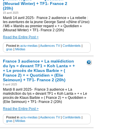
(Mourad Winter) + TF1- France 2
(20h)
15 avril 2025
Mardi 14 avril 2025- France 2 audience « La rebelle :
les aventures de la jeune George Sand »(Nine d’Urso)
/ M6 « Mariés au premier regard » + « Quotidien »
(Mourad Winter) + TF1- France 2 (20h)
Read the Entire Post >
Posted in
actu-medias
|
Audiences TV
|
Confidentiels
|
gras
|
Médias
France 3 audience « La malédiction
du lys » devant TF1 « Koh Lanta » +
« Le procès de Klaus Barbie » (
France 2) + « Quotidien » (Elie
Seimoun) + TF1- France 2 (20h)
9 avril 2025
Mardi 8 avril 2025- France 3 audience « La
malédiction du lys » devant TF1 « Koh Lanta » + « Le
procès de Klaus Barbie » ( France 2) + « Quotidien »
(Elie Seimoun) + TF1- France 2 (20h)
Read the Entire Post >
Posted in
actu-medias
|
Audiences TV
|
Confidentiels
|
gras
|
Médias