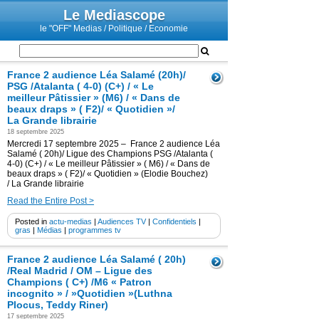
Le Mediascope
le "OFF" Medias / Politique / Economie
France 2 audience Léa Salamé (20h)/
PSG /Atalanta ( 4-0) (C+) / « Le
meilleur Pâtissier » (M6) / « Dans de
beaux draps » ( F2)/ « Quotidien »/
La Grande librairie
18 septembre 2025
Mercredi 17 septembre 2025 – France 2 audience Léa
Salamé ( 20h)/ Ligue des Champions PSG /Atalanta (
4-0) (C+) / « Le meilleur Pâtissier » ( M6) / « Dans de
beaux draps » ( F2)/ « Quotidien » (Elodie Bouchez)
/ La Grande librairie
Read the Entire Post >
Posted in
actu-medias
|
Audiences TV
|
Confidentiels
|
gras
|
Médias
|
programmes tv
France 2 audience Léa Salamé ( 20h)
/Real Madrid / OM – Ligue des
Champions ( C+) /M6 « Patron
incognito » / »Quotidien »(Luthna
Plocus, Teddy Riner)
17 septembre 2025