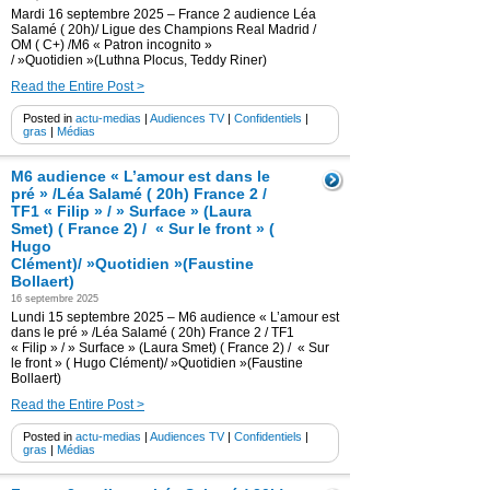
Mardi 16 septembre 2025 – France 2 audience Léa
Salamé ( 20h)/ Ligue des Champions Real Madrid /
OM ( C+) /M6 « Patron incognito »
/ »Quotidien »(Luthna Plocus, Teddy Riner)
Read the Entire Post >
Posted in
actu-medias
|
Audiences TV
|
Confidentiels
|
gras
|
Médias
M6 audience « L’amour est dans le
pré » /Léa Salamé ( 20h) France 2 /
TF1 « Filip » / » Surface » (Laura
Smet) ( France 2) / « Sur le front » (
Hugo
Clément)/ »Quotidien »(Faustine
Bollaert)
16 septembre 2025
Lundi 15 septembre 2025 – M6 audience « L’amour est
dans le pré » /Léa Salamé ( 20h) France 2 / TF1
« Filip » / » Surface » (Laura Smet) ( France 2) / « Sur
le front » ( Hugo Clément)/ »Quotidien »(Faustine
Bollaert)
Read the Entire Post >
Posted in
actu-medias
|
Audiences TV
|
Confidentiels
|
gras
|
Médias