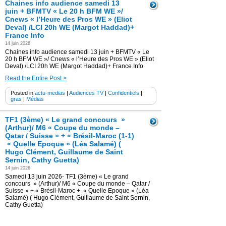
Chaines info audience samedi 13
juin + BFMTV « Le 20 h BFM WE »/
Cnews « l’Heure des Pros WE » (Eliot
Deval) /LCI 20h WE (Margot Haddad)+
France Info
14 juin 2026
Chaines info audience samedi 13 juin + BFMTV « Le
20 h BFM WE »/ Cnews « l’Heure des Pros WE » (Eliot
Deval) /LCI 20h WE (Margot Haddad)+ France Info
Read the Entire Post >
Posted in
actu-medias
|
Audiences TV
|
Confidentiels
|
gras
|
Médias
TF1 (3ème) « Le grand concours »
(Arthur)/ M6 « Coupe du monde –
Qatar / Suisse » + « Brésil-Maroc (1-1)
« Quelle Epoque » (Léa Salamé) (
Hugo Clément, Guillaume de Saint
Sernin, Cathy Guetta)
14 juin 2026
Samedi 13 juin 2026- TF1 (3ème) « Le grand
concours » (Arthur)/ M6 « Coupe du monde – Qatar /
Suisse » + « Brésil-Maroc + « Quelle Epoque » (Léa
Salamé) ( Hugo Clément, Guillaume de Saint Sernin,
Cathy Guetta)
Read the Entire Post >