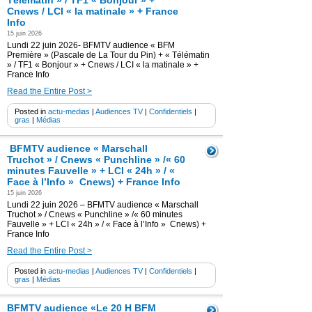
Télématin » / TF1 « Bonjour » +
Cnews / LCI « la matinale » + France
Info
15 juin 2026
Lundi 22 juin 2026- BFMTV audience « BFM
Première » (Pascale de La Tour du Pin) + « Télématin
» / TF1 « Bonjour » + Cnews / LCI « la matinale » +
France Info
Read the Entire Post >
Posted in
actu-medias
|
Audiences TV
|
Confidentiels
|
gras
|
Médias
BFMTV audience « Marschall
Truchot » / Cnews « Punchline » /« 60
minutes Fauvelle » + LCI « 24h » / «
Face à l’Info » Cnews) + France Info
15 juin 2026
Lundi 22 juin 2026 – BFMTV audience « Marschall
Truchot » / Cnews « Punchline » /« 60 minutes
Fauvelle » + LCI « 24h » / « Face à l’Info » Cnews) +
France Info
Read the Entire Post >
Posted in
actu-medias
|
Audiences TV
|
Confidentiels
|
gras
|
Médias
BFMTV audience «Le 20 H BFM