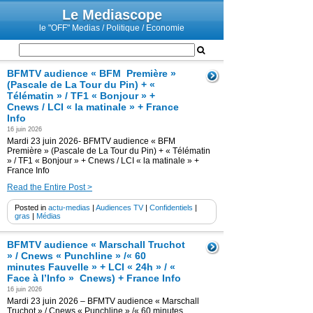
Le Mediascope
le "OFF" Medias / Politique / Economie
BFMTV audience « BFM Première »
(Pascale de La Tour du Pin) + «
Télématin » / TF1 « Bonjour » +
Cnews / LCI « la matinale » + France
Info
16 juin 2026
Mardi 23 juin 2026- BFMTV audience « BFM
Première » (Pascale de La Tour du Pin) + « Télématin
» / TF1 « Bonjour » + Cnews / LCI « la matinale » +
France Info
Read the Entire Post >
Posted in
actu-medias
|
Audiences TV
|
Confidentiels
|
gras
|
Médias
BFMTV audience « Marschall Truchot
» / Cnews « Punchline » /« 60
minutes Fauvelle » + LCI « 24h » / «
Face à l’Info » Cnews) + France Info
16 juin 2026
Mardi 23 juin 2026 – BFMTV audience « Marschall
Truchot » / Cnews « Punchline » /« 60 minutes