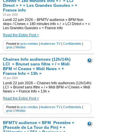
Cnews « 180 minutes info » / » LCI
Direct » + « Les Grandes Gueules » +
France info
15 juin 2026
Lundi 22 juin 2026 – BFMTV audience « BFM Non
stop» / Cnews « 180 minutes info » / » LCI Direct » + «
Les Grandes Gueules » + France info
Read the Entire Post >
Posted in
actu-medias
|
Audiences TV
|
Confidentiels
|
gras
|
Médias
Chaines Info audiences (12h/14h)
LCI » Brunet sans filtre » / » Midi
BFM »/ Cnews « Midi News » +
France Info « 13h »
15 juin 2026
Lundi 22 juin 2026 – Chaines Info audiences (12h/14h)
LCI » Brunet sans filtre » / » Midi BFM »/ Cnews « Midi
News » + France Info « 13h »
Read the Entire Post >
Posted in
actu-medias
|
Audiences TV
|
Confidentiels
|
gras
|
Médias
BFMTV audience « BFM Première »
(Pascale de La Tour du Pin) + «