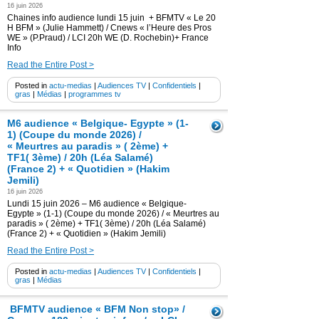
16 juin 2026
Chaines info audience lundi 15 juin + BFMTV « Le 20
H BFM » (Julie Hammett) / Cnews « l’Heure des Pros
WE » (P.Praud) / LCI 20h WE (D. Rochebin)+ France
Info
Read the Entire Post >
Posted in
actu-medias
|
Audiences TV
|
Confidentiels
|
gras
|
Médias
|
programmes tv
M6 audience « Belgique- Egypte » (1-
1) (Coupe du monde 2026) /
« Meurtres au paradis » ( 2ème) +
TF1( 3ème) / 20h (Léa Salamé)
(France 2) + « Quotidien » (Hakim
Jemili)
16 juin 2026
Lundi 15 juin 2026 – M6 audience « Belgique-
Egypte » (1-1) (Coupe du monde 2026) / « Meurtres au
paradis » ( 2ème) + TF1( 3ème) / 20h (Léa Salamé)
(France 2) + « Quotidien » (Hakim Jemili)
Read the Entire Post >
Posted in
actu-medias
|
Audiences TV
|
Confidentiels
|
gras
|
Médias
BFMTV audience « BFM Non stop» /