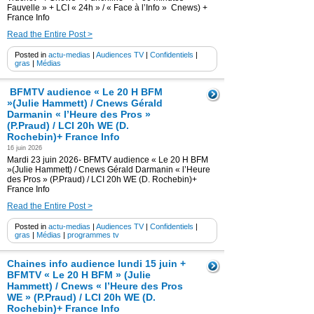
Fauvelle » + LCI « 24h » / « Face à l’Info » Cnews) +
France Info
Read the Entire Post >
Posted in
actu-medias
|
Audiences TV
|
Confidentiels
|
gras
|
Médias
BFMTV audience « Le 20 H BFM
»(Julie Hammett) / Cnews Gérald
Darmanin « l’Heure des Pros »
(P.Praud) / LCI 20h WE (D.
Rochebin)+ France Info
16 juin 2026
Mardi 23 juin 2026- BFMTV audience « Le 20 H BFM
»(Julie Hammett) / Cnews Gérald Darmanin « l’Heure
des Pros » (P.Praud) / LCI 20h WE (D. Rochebin)+
France Info
Read the Entire Post >
Posted in
actu-medias
|
Audiences TV
|
Confidentiels
|
gras
|
Médias
|
programmes tv
Chaines info audience lundi 15 juin +
BFMTV « Le 20 H BFM » (Julie
Hammett) / Cnews « l’Heure des Pros
WE » (P.Praud) / LCI 20h WE (D.
Rochebin)+ France Info