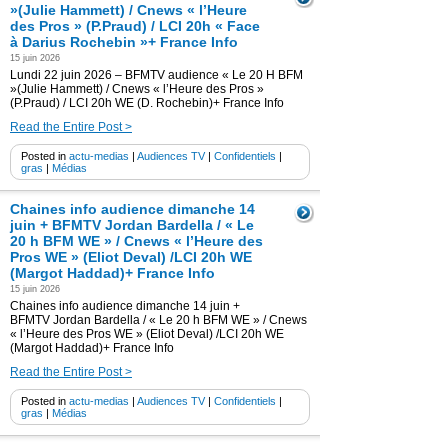
»(Julie Hammett) / Cnews « l’Heure
des Pros » (P.Praud) / LCI 20h « Face
à Darius Rochebin »+ France Info
15 juin 2026
Lundi 22 juin 2026 – BFMTV audience « Le 20 H BFM
»(Julie Hammett) / Cnews « l’Heure des Pros »
(P.Praud) / LCI 20h WE (D. Rochebin)+ France Info
Read the Entire Post >
Posted in
actu-medias
|
Audiences TV
|
Confidentiels
|
gras
|
Médias
Chaines info audience dimanche 14
juin + BFMTV Jordan Bardella / « Le
20 h BFM WE » / Cnews « l’Heure des
Pros WE » (Eliot Deval) /LCI 20h WE
(Margot Haddad)+ France Info
15 juin 2026
Chaines info audience dimanche 14 juin +
BFMTV Jordan Bardella / « Le 20 h BFM WE » / Cnews
« l’Heure des Pros WE » (Eliot Deval) /LCI 20h WE
(Margot Haddad)+ France Info
Read the Entire Post >
Posted in
actu-medias
|
Audiences TV
|
Confidentiels
|
gras
|
Médias