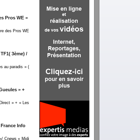
des Pros WE »
ure des Pros WE
 TF1( 3ème) /
s au paradis » (
Gueules » +
irect » + « Les
 France Info
 »/ Cnews « Midi