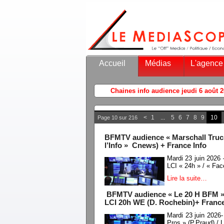
Accueil
Médias
L'agence
<
1
...
5
6
7
8
9
10
Page 10 sur 216
BFMTV audience « Marschall Trucho
l’Info » Cnews) + France Info
Mardi 23 juin 2026
LCI « 24h » / « Fac
Lire la suite…
BFMTV audience « Le 20 H BFM »(J
LCI 20h WE (D. Rochebin)+ France
Mardi 23 juin 202
Pros » (P.Praud) /