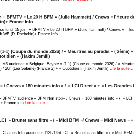
uin + BFMTV « Le 20 H BFM » (Julie Hammett) / Cnews « l’Heure 
in)+ France Info
nce lundi 15 juin + BFMTV « Le 20 H BFM » (Julie Hammett) / Cnews « l’He
20h WE (D. Rochebin)+ France Info
(1-1) (Coupe du monde 2026) / « Meurtres au paradis » ( 2ème) +
otidien » (Hakim Jemili)
 – M6 audience « Belgique- Egypte » (1-1) (Coupe du monde 2026) / « Meurtre
 / 20h (Léa Salamé) (France 2) + « Quotidien » (Hakim Jemili)
Lire la suite…
 Cnews « 180 minutes info » / » LCI Direct » + « Les Grandes 
 – BFMTV audience « BFM Non stop» / Cnews « 180 minutes info » / » LCI D
 + France info
Lire la suite…
LCI » Brunet sans filtre » / » Midi BFM »/ Cnews « Midi News » +
 – Chaines Info audiences (12h/14h) LCI » Brunet sans filtre » / » Midi BFM