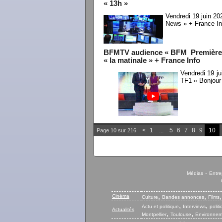
« 13h »
Vendredi 19 juin 20
News » + France In
BFMTV audience « BFM Première » 
« la matinale » + France Info
Vendredi 19 j
TF1 « Bonjour
<
1
...
5
6
7
8
9
10
Page 10 sur 216
-
Médias
Entre
,
,
Cinéma
Culture
Bandes annonces
Films
,
,
Actu et politique
Interviews
polit
Actualités
,
,
Montpellier
Toulouse
Environnem