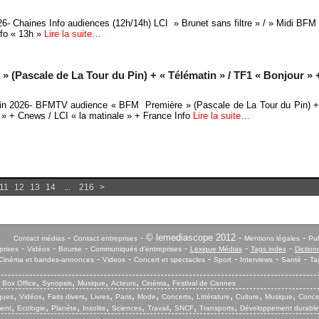
26- Chaines Info audiences (12h/14h) LCI » Brunet sans filtre » / » Midi BFM
fo « 13h »
Lire la suite…
(Pascale de La Tour du Pin) + « Télématin » / TF1 « Bonjour » 
uin 2026- BFMTV audience « BFM Première » (Pascale de La Tour du Pin) + 
 » + Cnews / LCI « la matinale » + France Info
Lire la suite…
11
12
13
14
...
216
>
-
- © lemediascope 2012 -
-
Contact médias
Contact entreprises
Mentions légales
Pub
-
-
-
-
-
-
prises
Vidéos
Bourse
Communiqués d'entreprises
Lexique Médias
Tags index
Diction
-
-
-
-
-
-
Cinéma et bandes-annonces
Videos
Concert et spectacles
Sport
Interviews
Santé
Ta
,
,
,
,
,
,
Box Office
Synopsis
Musique
Acteurs
Cinéma
Festival de Cannes
,
,
,
,
,
,
,
,
,
,
iques
Vidéos
Faits divers
Livres
Paris
Mode
Concerts
Littérature
Culture
Musique
Conce
,
,
,
,
,
,
,
,
ent
Ecologie
Planète
Insolite
Sciences
Travail
SNCF
Transports
Développement durable