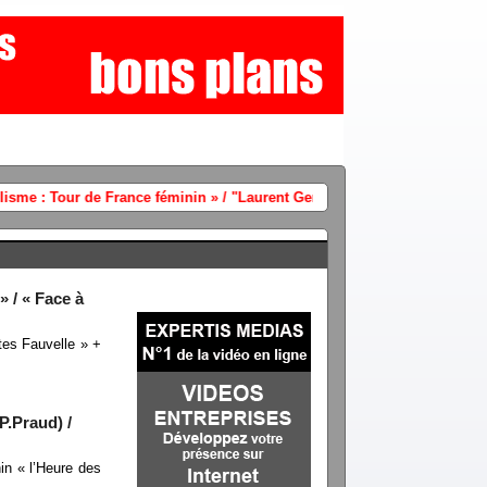
Chaines info audience jeudi 6 août 2026 
 / « Face à
tes Fauvelle » +
.Praud) /
n « l’Heure des