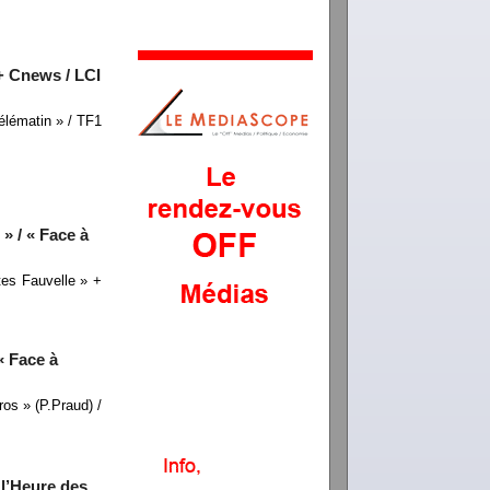
+ Cnews / LCI
élématin » / TF1
» / « Face à
tes Fauvelle » +
« Face à
os » (P.Praud) /
l’Heure des