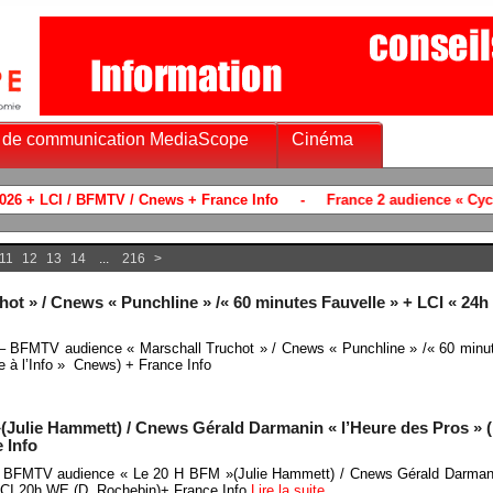
 de communication MediaScope
Cinéma
11
12
13
14
...
216
>
t » / Cnews « Punchline » /« 60 minutes Fauvelle » + LCI « 24h »
 – BFMTV audience « Marschall Truchot » / Cnews « Punchline » /« 60 minu
e à l’Info » Cnews) + France Info
ulie Hammett) / Cnews Gérald Darmanin « l’Heure des Pros » (P
 Info
6- BFMTV audience « Le 20 H BFM »(Julie Hammett) / Cnews Gérald Darmani
 LCI 20h WE (D. Rochebin)+ France Info
Lire la suite…