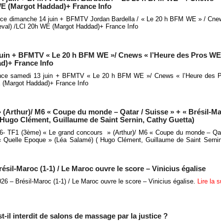
 WE (Margot Haddad)+ France Info
nce dimanche 14 juin + BFMTV Jordan Bardella / « Le 20 h BFM WE » / Cnew
eval) /LCI 20h WE (Margot Haddad)+ France Info
juin + BFMTV « Le 20 h BFM WE »/ Cnews « l’Heure des Pros WE 
d)+ France Info
ence samedi 13 juin + BFMTV « Le 20 h BFM WE »/ Cnews « l’Heure des P
 (Margot Haddad)+ France Info
(Arthur)/ M6 « Coupe du monde – Qatar / Suisse » + « Brésil-Ma
 Hugo Clément, Guillaume de Saint Sernin, Cathy Guetta)
6- TF1 (3ème) « Le grand concours » (Arthur)/ M6 « Coupe du monde – Qat
 Quelle Epoque » (Léa Salamé) ( Hugo Clément, Guillaume de Saint Sernin
sil-Maroc (1-1) / Le Maroc ouvre le score – Vinicius égalise
 – Brésil-Maroc (1-1) / Le Maroc ouvre le score – Vinicius égalise.
Lire la 
t-il interdit de salons de massage par la justice ?