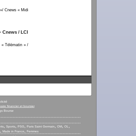
 »/ Cnews « Midi
+ Cnews / LCI
« Télématin » /
licité
naire financier et boursier
gs Bourse
,
,
,
,
,
,
rts
Sports
PSG
Paris Saint Germain
OM
OL
,
,
Made in France
Femmes