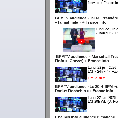
News » + France In
BFMTV audience « BFM Première » 
« la matinale » + France Info
Lundi 22 juin
« Bonjour » + 
BFMTV audience « Marschall Trucho
l’Info » Cnews) + France Info
Lundi 22 juin 2026
LCI « 24h » / « Fac
Lire la suite…
BFMTV audience «Le 20 H BFM »(Ju
Darius Rochebin »+ France Info
Lundi 22 juin 2026
LCI 20h WE (D. Ro
Chaines info audience dimanche 1