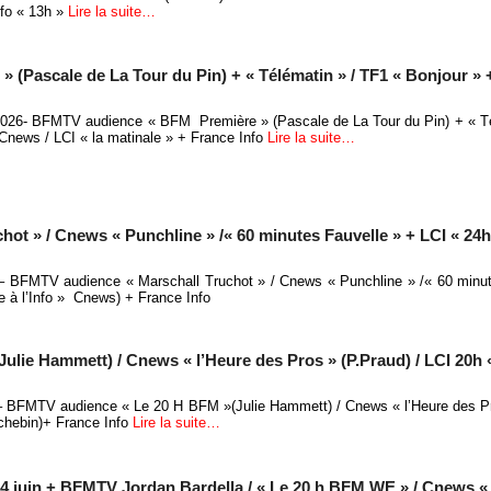
fo « 13h »
Lire la suite…
(Pascale de La Tour du Pin) + « Télématin » / TF1 « Bonjour » 
 2026- BFMTV audience « BFM Première » (Pascale de La Tour du Pin) + « T
Cnews / LCI « la matinale » + France Info
Lire la suite…
t » / Cnews « Punchline » /« 60 minutes Fauvelle » + LCI « 24h 
 – BFMTV audience « Marschall Truchot » / Cnews « Punchline » /« 60 minu
e à l’Info » Cnews) + France Info
lie Hammett) / Cnews « l’Heure des Pros » (P.Praud) / LCI 20h 
 – BFMTV audience « Le 20 H BFM »(Julie Hammett) / Cnews « l’Heure des Pr
chebin)+ France Info
Lire la suite…
4 juin + BFMTV Jordan Bardella / « Le 20 h BFM WE » / Cnews « 