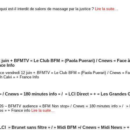
quoi est-il interdit de salons de massage par la justice ?
Lire la suite…
 juin + BFMTV « Le Club BFM » (Paola Puerari) / Cnews « Face à
nce Info
nce vendredi 12 juin + BFMTV « Le Club BFM » (Paola Puerari) / Cnews « Fa
8h Calvi » + France Info
 Cnews « 180 minutes info » / » LCI Direct » + « Les Grandes 
026 – BFMTV audience « BFM Non stop» / Cnews « 180 minutes info » / » L
es » + France info
Lire la suite…
LCI » Brunet sans filtre » / » Midi BFM »/ Cnews « Midi News » +