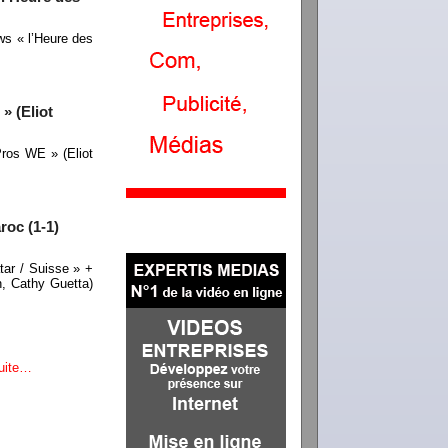
s « l’Heure des
» (Eliot
ros WE » (Eliot
roc (1-1)
ar / Suisse » +
, Cathy Guetta)
suite…