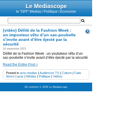
Le Mediascope
le "OFF" Medias / Politique / Economie
(vidéo) Défilé de la Fashion Week :
un imposteur vêtu d’un sac-poubelle
s’invite avant d’être éjecté par la
sécurité
16 septembre 2023
Défilé de la Fashion Week : un youtubeur vêtu d’un
sac-poubelle s’invite avant d’être éjecté par la sécurité
Read the Entire Post >
Posted in
actu-medias
|
Audiences TV
|
Culture
|
Faits
divers
|
gras
|
Médias
|
Politique
|
Vidéos
All contents © 2026 Le Mediascope.