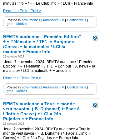
minutes info » / + « Le Club Info » ( LCI) + France info
Read the Entire Post >
Posted in
actu-medias
|
Audiences TV
|
Confidentiels
|
gras
|
Médias
BFMTV audience “ Première Edition”
+ « Télématin » / TF1 » Bonjour »
/Cnews « la matinale» / LCI la
matinale + France Info
28 octobre 2024
Jeudi 7 novembre 2024- BFMTV audience “ Première
Edition” + « Télématin » / TF1 » Bonjour » /Cnews « la
matinale» / LCI la matinale + France Info
Read the Entire Post >
Posted in
actu-medias
|
Audiences TV
|
Confidentiels
|
gras
|
Médias
BFMTV audience « Tout le monde
veut savoir» ( B. Duhamel) /«Face à
L’Info » Cnews) + LCI « 24h
Pujadas » + France Info
28 octobre 2024
Jeudi 7 novembre 2024- BFMTV audience « Tout le
monde veut savoir» ( B. Duhamel) /«Face à L’Info »
Cnews) + LCI « 24h Pujadas » + France Info