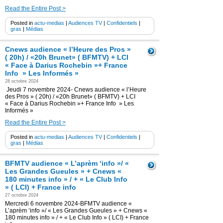
Read the Entire Post >
Posted in
actu-medias
|
Audiences TV
|
Confidentiels
|
gras
|
Médias
Cnews audience « l’Heure des Pros »
( 20h) / «20h Brunet» ( BFMTV) + LCI
« Face à Darius Rochebin »+ France
Info » Les Informés »
28 octobre 2024
Jeudi 7 novembre 2024- Cnews audience « l’Heure
des Pros » ( 20h) / «20h Brunet» ( BFMTV) + LCI
« Face à Darius Rochebin »+ France Info » Les
Informés »
Read the Entire Post >
Posted in
actu-medias
|
Audiences TV
|
Confidentiels
|
gras
|
Médias
BFMTV audience « L’aprèm ‘info »/ «
Les Grandes Gueules » + Cnews «
180 minutes info » / + « Le Club Info
» ( LCI) + France info
27 octobre 2024
Mercredi 6 novembre 2024-BFMTV audience «
L’aprèm ‘info »/ « Les Grandes Gueules » + Cnews «
180 minutes info » / + « Le Club Info » ( LCI) + France