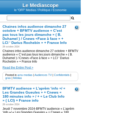
Le Mediascope
le "OFF" Medias / Politique / Economie
Chaines infos audience dimanche 27
octobre + BFMTV audience « C’est
pas tous les jours dimanche » ( B.
Duhamel ) / Cnews «Face à face » +
LCI ‘ Darius Rochebin » + France Info
28 octobre 2024
Chaines infos audience dimanche 27 octobre + BFMTV
audience « C’est pas tous les jours dimanche » ( B.
Duhamel ) / Cnews «Face à face » + LCI ‘ Darius
Rochebin » + France Info
Read the Entire Post >
Posted in
actu-medias
|
Audiences TV
|
Confidentiels
|
gras
|
Médias
BFMTV audience « L’aprèm ‘info »/ «
Les Grandes Gueules » + Cnews «
180 minutes info » / + « Le Club Info
» ( LCI) + France info
28 octobre 2024
Jeudi 7 novembre 2024-BFMTV audience « L’aprèm
‘info »/ « Les Grandes Gueules » + Cnews « 180