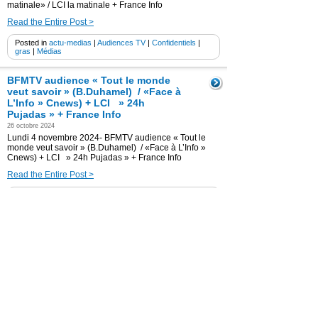
matinale» / LCI la matinale + France Info
Read the Entire Post >
Posted in
actu-medias
|
Audiences TV
|
Confidentiels
|
gras
|
Médias
BFMTV audience « Tout le monde
veut savoir » (B.Duhamel) / «Face à
L’Info » Cnews) + LCI » 24h
Pujadas » + France Info
26 octobre 2024
Lundi 4 novembre 2024- BFMTV audience « Tout le
monde veut savoir » (B.Duhamel) / «Face à L’Info »
Cnews) + LCI » 24h Pujadas » + France Info
Read the Entire Post >
Posted in
actu-medias
|
Audiences TV
|
Confidentiels
|
gras
|
Médias
Cnews audience « l’Heure des Pros »
( 20h) / « 20h Brunet »+ LCI 20h
« Face à Darius Richebin» + France
Info
26 octobre 2024
Lundi 4 novembre 2024- Cnews audience « l’Heure
des Pros » ( 20h) / « 20h Brunet »+ LCI 20h « Face à
Darius Richebin» + France Info