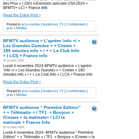
des Pros » ( 20h) /«Emission spéciale USA 2024 »
BFMTV+ LCI + France Info
Read the Entire Post >
Posted in
actu-medias
|
Audiences TV
|
Confidentiels
|
gras
|
Médias
BFMTV audience « L’aprèm ‘info »/ «
Les Grandes Gueules » + Cnews «
180 minutes info » / + « Le Club Info
» ( LCI) + France info
26 octobre 2024
Lundi 4 novembre 2024-BFMTV audience « L’aprèm
‘info »/ « Les Grandes Gueules » + Cnews « 180
minutes info » / + « Le Club Info » ( LCI) + France info
Read the Entire Post >
Posted in
actu-medias
|
Audiences TV
|
Confidentiels
|
gras
|
Médias
BFMTV audience “ Première Edition”
+ « Télématin » / TF1 » Bonjour »
/Cnews « la matinale» / LCI la
matinale + France Info
26 octobre 2024
Lundi 4 novembre 2024- BFMTV audience “ Première
Edition” + « Télématin » / TF1 » Bonjour » /Cnews « la