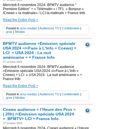
27 octobre 2024
Mercredi 6 novembre 2024- BFMTV audience “
Première Edition” + « Télématin » / TF1 » Bonjour »
/Cnews « la matinale» / LCI la matinale + France Info
Read the Entire Post >
Posted in
actu-medias
|
Audiences TV
|
Confidentiels
|
gras
|
Médias
BFMTV audience «Emission spéciale
USA 2024 »/«Face à L’Info » Cnews) +
LCI « USA 2024 : La nuit
américaine » + France Info
27 octobre 2024
Mercredi 6 novembre 2024- BFMTV audience
«Emission spéciale USA 2024 »/«Face à L’Info »
Cnews) + LCI « USA 2024 : La nuit américaine » +
France Info
Read the Entire Post >
Posted in
actu-medias
|
Audiences TV
|
Confidentiels
|
gras
|
Médias
Cnews audience « l’Heure des Pros »
( 20h) /«Emission spéciale USA 2024
» BFMTV+ LCI + France Info
27 octobre 2024
Mercredi 6 novembre 2024- Cnews audience « l’Heure