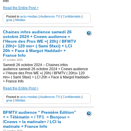
info
Read the Entire Post >
Posted in
actu-medias
|
Audiences TV
|
Confidentiels
|
gras
|
Médias
Chaines infos audience samedi 26
octobre 2024 + Cnews audience «
l’Heure des Pros WE »( 20h) / BFMTV
( 20h)« 120 mn» ( Sami Sfaxi) + LCI
20h « Face à Margot Haddad» +
France Info
27 octobre 2024
Samedi 26 octobre 2024 – Chaines infos
audience samedi 26 octobre 2024 + Cnews audience
« l’Heure des Pros WE »( 20h) / BFMTV ( 20h)« 120
mn» ( Sami Sfaxi) + LCI 20h « Face à Margot Haddad»
+ France Info
Read the Entire Post >
Posted in
actu-medias
|
Audiences TV
|
Confidentiels
|
gras
|
Médias
BFMTV audience “ Première Edition”
+ « Télématin » / TF1 » Bonjour »
/Cnews « la matinale» / LCI la
matinale + France Info