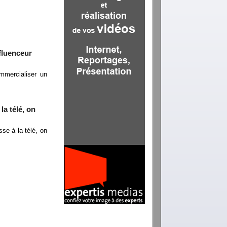
fluenceur
mmercialiser un
a télé, on
se à la télé, on