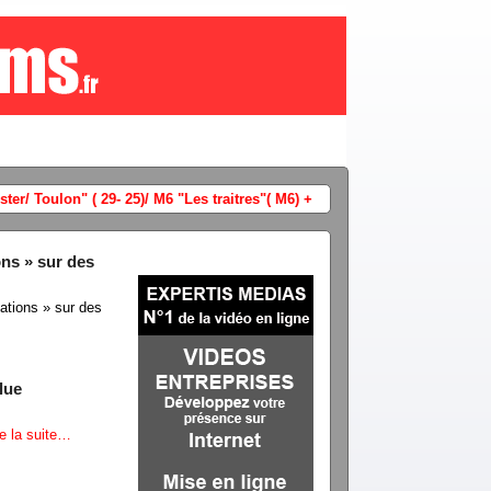
TF1 audience "The Voice 2026" (2è
ons » sur des
ations » sur des
lue
re la suite…