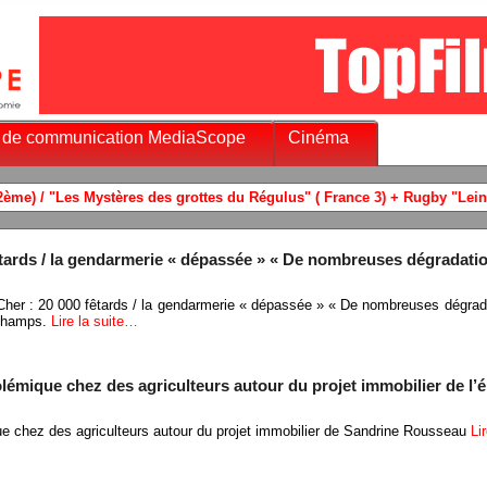
 de communication MediaScope
Cinéma
fêtards / la gendarmerie « dépassée » « De nombreuses dégradati
 Cher : 20 000 fêtards / la gendarmerie « dépassée » « De nombreuses dégrad
 champs.
Lire la suite…
émique chez des agriculteurs autour du projet immobilier de l’é
ue chez des agriculteurs autour du projet immobilier de Sandrine Rousseau
Li