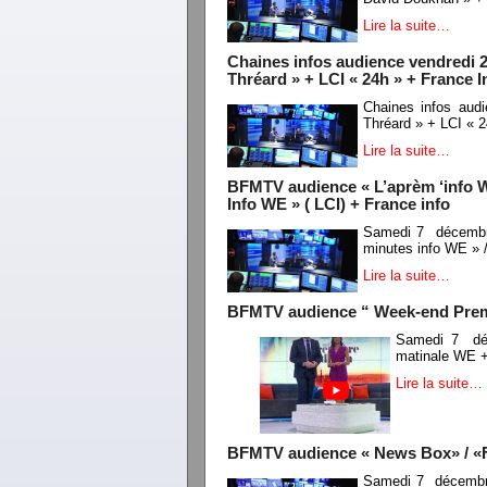
Lire la suite…
Chaines infos audience vendredi 2
Thréard » + LCI « 24h » + France I
Chaines infos aud
Thréard » + LCI « 2
Lire la suite…
BFMTV audience « L’aprèm ‘info WE
Info WE » ( LCI) + France info
Samedi 7 décembre
minutes info WE » /
Lire la suite…
BFMTV audience “ Week-end Premiè
Samedi 7 déc
matinale WE +
Lire la suite…
BFMTV audience « News Box» / «F
Samedi 7 décembr