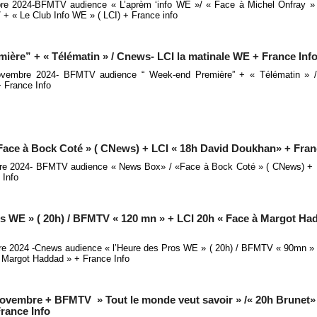
e 2024-BFMTV audience « L’aprèm ‘info WE »/ « Face à Michel Onfray 
 + « Le Club Info WE » ( LCI) + France info
re” + « Télématin » / Cnews- LCI la matinale WE + France Inf
vembre 2024- BFMTV audience “ Week-end Première” + « Télématin » /
 France Info
ace à Bock Coté » ( CNews) + LCI « 18h David Doukhan» + Fran
e 2024- BFMTV audience « News Box» / «Face à Bock Coté » ( CNews) + 
 Info
s WE » ( 20h) / BFMTV « 120 mn » + LCI 20h « Face à Margot Ha
 2024 -Cnews audience « l’Heure des Pros WE » ( 20h) / BFMTV « 90mn » /
 Margot Haddad » + France Info
novembre + BFMTV » Tout le monde veut savoir » /« 20h Brunet
France Info