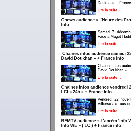
Doukhan» + France
Lire la suite…
Cnews audience « l’Heure des Pro
Info
Samedi 7 décembre
Face à Magot Hadd
Lire la suite…
Chaines infos audience samedi 2
David Doukhan » + France Info
Chaines infos aud
David Doukhan » + 
Lire la suite…
Chaines infos audience vendredi 2
LCI « 24h » + France Info
Vendredi 22 novem
Villiers» / « Tous 
Lire la suite…
BFMTV audience « L’aprèm ‘info WE
Info WE » ( LCI) + France info