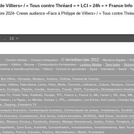
 Villiers» / « Tous contre Thréard » + LCI « 24h » + France Info
re 2024- Cnews audience «Face à Philippe de Villiers» / « Tous contre Thréa
...
13
>
-
- © lemediascope 2012 -
-
Contact médias
Contact entreprises
Mentions légales
Pub
-
-
-
-
-
-
prises
Vidéos
Bourse
Communiqués d'entreprises
Lexique Médias
Tags index
Diction
-
-
-
-
-
-
Cinéma et bandes-annonces
Videos
Concert et spectacles
Sport
Interviews
Santé
Ta
,
,
,
,
,
,
Box Office
Synopsis
Musique
Acteurs
Cinéma
Festival de Cannes
,
,
,
,
,
,
,
,
,
,
iques
Vidéos
Faits divers
Livres
Paris
Mode
Concerts
Littérature
Culture
Musique
Conce
,
,
,
,
,
,
,
,
ent
Ecologie
Planète
Insolite
Sciences
Travail
SNCF
Transports
Développement durable
,
,
,
,
,
,
,
,
,
,
,
mes TV
Prime Time
Publicité
People
TF1
France 2
France 3
M6
Canal +
D8
Arte
W9
,
,
,
,
,
,
,
,
arisien
Le Figaro
Le Monde
Europe 1
RTL
Libération
Les Echos
Koh Lanta
Champs El
,
,
ie
Zapping
Emissions TV
,
,
,
,
niqués financiers
Communiqués boursiers
Communiqués de presse
Investisseurs
Sociétés
,
,
,
,
,
,
s financiers
Investisseurs
Dow Jones
Indices boursiers
NASDAQ
Wall Street
Sociétés cot
,
,
,
,
,
,
,
,
ats
Réseaux Sociaux
Facebook
Internet
Mariage Homosexuel
Justice
Police
Pompiers
C
,
,
,
,
,
,
mpétitivité
Zone Euro
Austérité
Consommation
Investissement
Investissements
Marc Touat
,
,
,
,
,
,
,
Salaires
France
Industrie
Patrons
Mondialisation
Medef
Entreprises