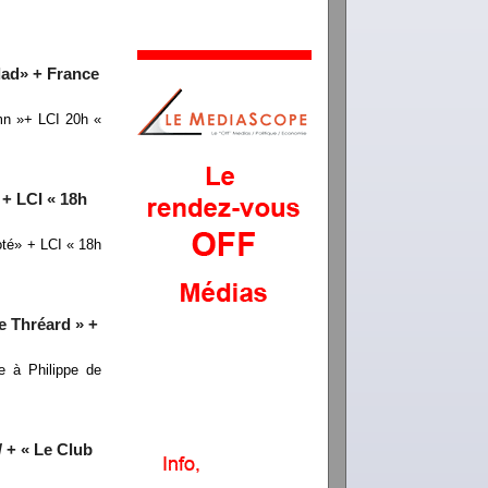
dad» + France
mn »+ LCI 20h «
+ LCI « 18h
té» + LCI « 18h
e Thréard » +
 à Philippe de
 + « Le Club