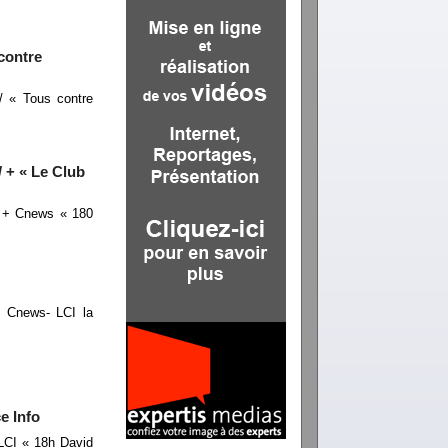
contre
/ « Tous contre
 + « Le Club
 + Cnews « 180
 Cnews- LCI la
e Info
CI « 18h David