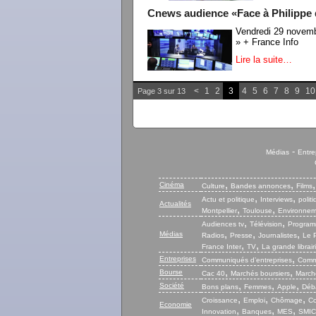
Cnews audience «Face à Philippe de
Vendredi 29 novemb
» + France Info
Lire la suite…
<
1
2
3
4
5
6
7
8
9
10
Page 3 sur 13
-
Médias
Entre
,
,
Cinéma
Culture
Bandes annonces
Films
,
,
Actu et politique
Interviews
polit
Actualités
,
,
Montpellier
Toulouse
Environnem
,
,
Audiences tv
Télévision
Program
,
,
,
Médias
Radios
Presse
Journalistes
Le P
,
,
France Inter
TV
La grande librair
,
Entreprises
Communiqués d’entreprises
Commu
,
,
Bourse
Cac 40
Marchés boursiers
Marché
,
,
,
Société
Bons plans
Femmes
Apple
Déb
,
,
,
Croissance
Emploi
Chômage
Co
Economie
,
,
,
Innovation
Banques
MES
SMIC