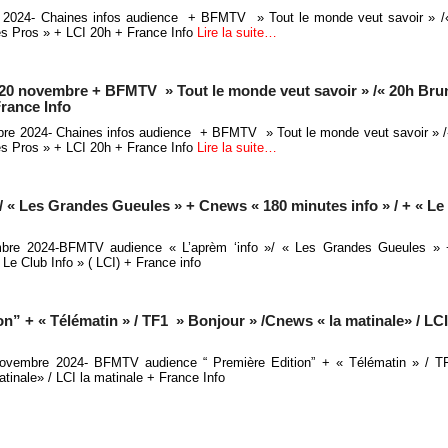
 2024- Chaines infos audience + BFMTV » Tout le monde veut savoir » /
s Pros » + LCI 20h + France Info
Lire la suite…
 20 novembre + BFMTV » Tout le monde veut savoir » /« 20h Br
France Info
re 2024- Chaines infos audience + BFMTV » Tout le monde veut savoir » /
s Pros » + LCI 20h + France Info
Lire la suite…
 « Les Grandes Gueules » + Cnews « 180 minutes info » / + « Le 
mbre 2024-BFMTV audience « L’aprèm ‘info »/ « Les Grandes Gueules »
 Le Club Info » ( LCI) + France info
” + « Télématin » / TF1 » Bonjour » /Cnews « la matinale» / LCI 
novembre 2024- BFMTV audience “ Première Edition” + « Télématin » / 
tinale» / LCI la matinale + France Info