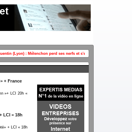
LFI : un deuxième proche du député 
d» + France
mn »+ LCI 20h «
+ LCI « 18h
té» + LCI « 18h