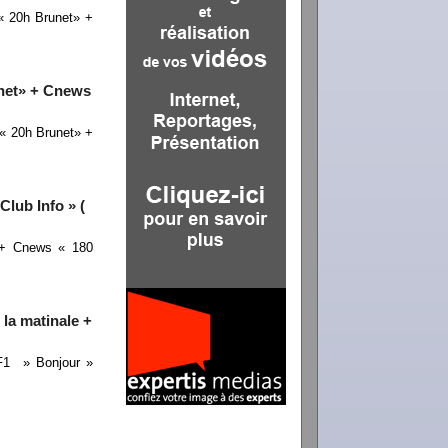
« 20h Brunet» +
unet» + Cnews
« 20h Brunet» +
Club Info » (
 + Cnews « 180
la matinale +
TF1 » Bonjour »