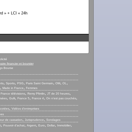
rd » + LCI « 24h
licité
naire financier et boursier
gs Bourse
,
,
,
,
,
,
rts
Sports
PSG
Paris Saint Germain
OM
OL
,
,
Made in France
Femmes
,
,
,
,
France télévisions
Remy Pfimlin
JT de 20 heures
,
,
,
,
,
ysées
Gulli
France 5
France 4
On n’est pas couchés
,
 cotées
Vidéos d’entreprises
ées
,
,
our de cassation
Jurisprudence
Sondages
,
,
,
,
,
,
i
Pouvoir d’achat
Argent
Euro
Dollar
Immobilier