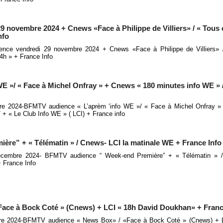
9 novembre 2024 + Cnews «Face à Philippe de Villiers» / « Tous 
nfo
ience vendredi 29 novembre 2024 + Cnews «Face à Philippe de Villiers» 
4h » + France Info
 »/ « Face à Michel Onfray » + Cnews « 180 minutes info WE » /
 2024-BFMTV audience « L’aprèm ‘info WE »/ « Face à Michel Onfray »
 + « Le Club Info WE » ( LCI) + France info
re” + « Télématin » / Cnews- LCI la matinale WE + France Info
embre 2024- BFMTV audience “ Week-end Première” + « Télématin » /
 France Info
ace à Bock Coté » (Cnews) + LCI « 18h David Doukhan» + Franc
e 2024-BFMTV audience « News Box» / «Face à Bock Coté » (Cnews) + L