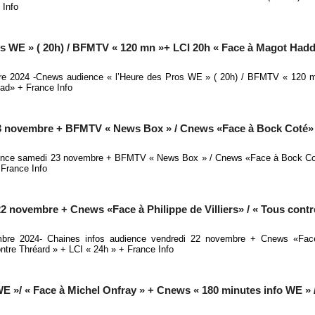
 Info
s WE » ( 20h) / BFMTV « 120 mn »+ LCI 20h « Face à Magot Had
 2024 -Cnews audience « l’Heure des Pros WE » ( 20h) / BFMTV « 120 
ad» + France Info
3 novembre + BFMTV « News Box » / Cnews «Face à Bock Coté» 
ience samedi 23 novembre + BFMTV « News Box » / Cnews «Face à Bock Co
France Info
2 novembre + Cnews «Face à Philippe de Villiers» / « Tous contr
bre 2024- Chaines infos audience vendredi 22 novembre + Cnews «Face
contre Thréard » + LCI « 24h » + France Info
 »/ « Face à Michel Onfray » + Cnews « 180 minutes info WE » /