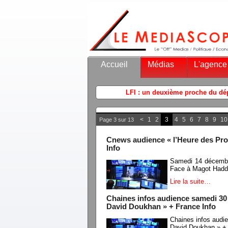
Accueil
Médias
L'agence
<
1
2
3
4
5
6
7
8
9
10
Page 3 sur 13
Cnews audience « l’Heure des Pro
Info
Samedi 14 décembr
Face à Magot Hadd
Lire la suite…
Chaines infos audience samedi 3
David Doukhan » + France Info
Chaines infos aud
David Doukhan » + 