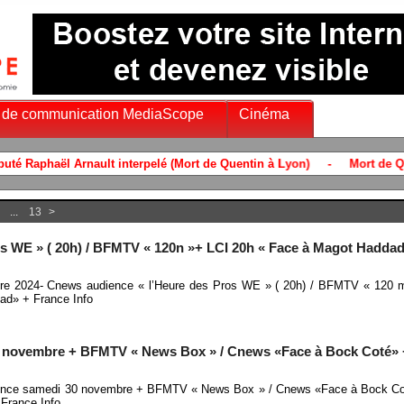
 de communication MediaScope
Cinéma
...
13
>
s WE » ( 20h) / BFMTV « 120n »+ LCI 20h « Face à Magot Hadda
e 2024- Cnews audience « l’Heure des Pros WE » ( 20h) / BFMTV « 120 
ad» + France Info
0 novembre + BFMTV « News Box » / Cnews «Face à Bock Coté» 
ience samedi 30 novembre + BFMTV « News Box » / Cnews «Face à Bock Co
France Info