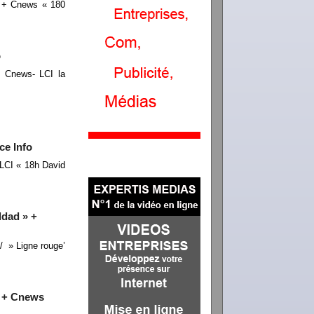
» + Cnews « 180
o
 Cnews- LCI la
ce Info
LCI « 18h David
ddad » +
 » Ligne rouge’
» + Cnews