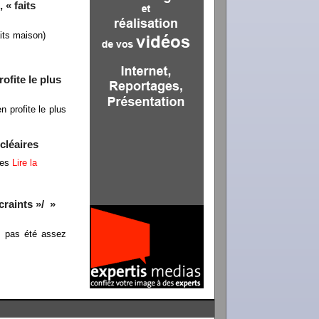
 « faits
aits maison)
ofite le plus
 profite le plus
cléaires
res
Lire la
craints »/ »
s pas été assez