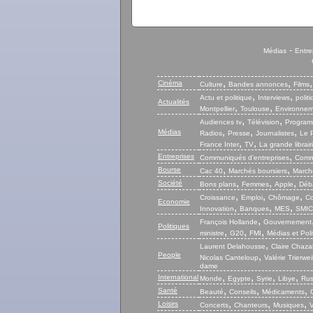
-
Médias
Entre
,
,
Cinéma
Culture
Bandes annonces
Films
,
,
Actu et politique
Interviews
polit
Actualités
,
,
Montpellier
Toulouse
Environnem
,
,
Audiences tv
Télévision
Program
,
,
,
Médias
Radios
Presse
Journalistes
Le P
,
,
France Inter
TV
La grande librair
,
Entreprises
Communiqués d’entreprises
Commu
,
,
Bourse
Cac 40
Marchés boursiers
Marché
,
,
,
Société
Bons plans
Femmes
Apple
Déb
,
,
,
Croissance
Emploi
Chômage
Co
Economie
,
,
,
Innovation
Banques
MES
SMIC
,
François Hollande
Gouvernement
Politiques
,
,
,
ministre
G20
FMI
Médias et Poli
,
Laurent Delahousse
Claire Chaza
People
,
Nicolas Canteloup
Valérie Trierwei
dame
,
,
,
,
International
Monde
Egypte
Syrie
Libye
Rus
,
,
,
Santé
Beauté
Conseils
Médicaments
,
,
,
Loisirs
Concerts
Chanteurs
Musiques