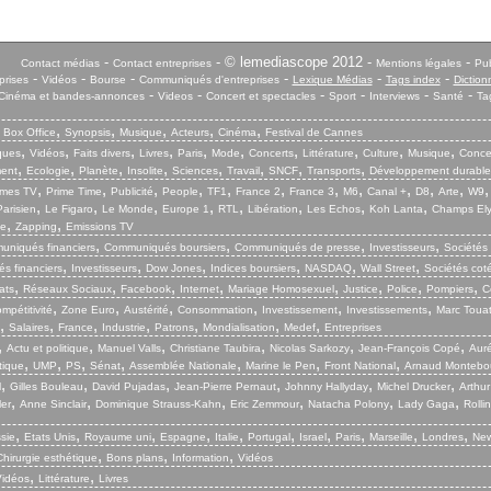
-
- © lemediascope 2012 -
-
Contact médias
Contact entreprises
Mentions légales
Pub
-
-
-
-
-
-
prises
Vidéos
Bourse
Communiqués d'entreprises
Lexique Médias
Tags index
Diction
-
-
-
-
-
-
Cinéma et bandes-annonces
Videos
Concert et spectacles
Sport
Interviews
Santé
Ta
,
,
,
,
,
,
Box Office
Synopsis
Musique
Acteurs
Cinéma
Festival de Cannes
,
,
,
,
,
,
,
,
,
,
iques
Vidéos
Faits divers
Livres
Paris
Mode
Concerts
Littérature
Culture
Musique
Conce
,
,
,
,
,
,
,
,
ent
Ecologie
Planète
Insolite
Sciences
Travail
SNCF
Transports
Développement durable
,
,
,
,
,
,
,
,
,
,
,
mes TV
Prime Time
Publicité
People
TF1
France 2
France 3
M6
Canal +
D8
Arte
W9
,
,
,
,
,
,
,
,
arisien
Le Figaro
Le Monde
Europe 1
RTL
Libération
Les Echos
Koh Lanta
Champs El
,
,
ie
Zapping
Emissions TV
,
,
,
,
niqués financiers
Communiqués boursiers
Communiqués de presse
Investisseurs
Sociétés
,
,
,
,
,
,
s financiers
Investisseurs
Dow Jones
Indices boursiers
NASDAQ
Wall Street
Sociétés cot
,
,
,
,
,
,
,
,
ats
Réseaux Sociaux
Facebook
Internet
Mariage Homosexuel
Justice
Police
Pompiers
C
,
,
,
,
,
,
mpétitivité
Zone Euro
Austérité
Consommation
Investissement
Investissements
Marc Touat
,
,
,
,
,
,
,
Salaires
France
Industrie
Patrons
Mondialisation
Medef
Entreprises
,
,
,
,
,
,
Actu et politique
Manuel Valls
Christiane Taubira
Nicolas Sarkozy
Jean-François Copé
Aurél
,
,
,
,
,
,
,
tique
UMP
PS
Sénat
Assemblée Nationale
Marine le Pen
Front National
Arnaud Montebo
,
,
,
,
,
,
l
Gilles Bouleau
David Pujadas
Jean-Pierre Pernaut
Johnny Hallyday
Michel Drucker
Arthur
,
,
,
,
,
,
ler
Anne Sinclair
Dominique Strauss-Kahn
Eric Zemmour
Natacha Polony
Lady Gaga
Rolli
,
,
,
,
,
,
,
,
,
,
sie
Etats Unis
Royaume uni
Espagne
Italie
Portugal
Israel
Paris
Marseille
Londres
New
,
,
,
Chirurgie esthétique
Bons plans
Information
Vidéos
,
,
Vidéos
Littérature
Livres