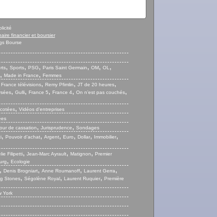
licité
naire financier et boursier
gs Bourse
,
,
,
,
,
,
rts
Sports
PSG
Paris Saint Germain
OM
OL
,
,
Made in France
Femmes
,
,
,
,
France télévisions
Remy Pfimlin
JT de 20 heures
,
,
,
,
,
ysées
Gulli
France 5
France 4
On n’est pas couchés
,
 cotées
Vidéos d’entreprises
ées
,
,
our de cassation
Jurisprudence
Sondages
,
,
,
,
,
,
i
Pouvoir d’achat
Argent
Euro
Dollar
Immobilier
,
,
,
ie Filipetti
Jean-Marc Ayrault
Matignon
Premier
,
urg
Ecologie
,
,
,
,
Denis Brogniart
Anne Roumanoff
Laurent Gerra
,
,
,
ng Stones
Ségolène Royal
Laurent Ruquier
Première
 York