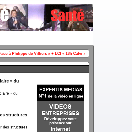
Chaines info audience vendred
laire » du
claire » du
es structures
r des structures