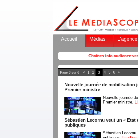
Accueil
Médias
L'agence
<
1
2
3
4
5
6
>
Page 3 sur 6
Nouvelle journée de mobilisation je
Premier ministre
Nouvelle journée de 
Premier ministre.
L
Sébastien Lecornu veut un « Etat 
publiques
Sébastien Lecornu 
publiques.
Lire la 