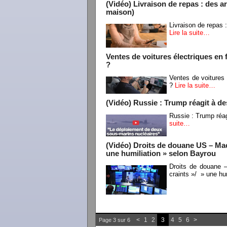
(Vidéo) Livraison de repas : des ar
maison)
Livraison de repas :
Lire la suite…
Ventes de voitures électriques en 
?
Ventes de voitures 
?
Lire la suite…
(Vidéo) Russie : Trump réagit à d
Russie : Trump réa
suite…
(Vidéo) Droits de douane US – Mac
une humiliation » selon Bayrou
Droits de douane 
craints »/ » une hu
<
1
2
3
4
5
6
>
Page 3 sur 6