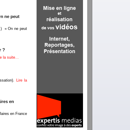
On ne peut
 …) « On ne peut
r ?
re la suite…
ssation).
Lire la
aires en
ffaires en France