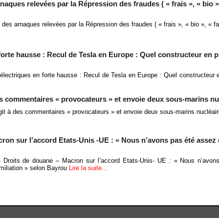
naques relevées par la Répression des fraudes ( « frais », « bio »,
 des arnaques relevées par la Répression des fraudes ( « frais », « bio », « f
forte hausse : Recul de Tesla en Europe : Quel constructeur en pr
électriques en forte hausse : Recul de Tesla en Europe : Quel constructeur en
es commentaires « provocateurs » et envoie deux sous-marins nu
git à des commentaires « provocateurs » et envoie deux sous-marins nucléai
ron sur l’accord Etats-Unis -UE : « Nous n’avons pas été assez 
– Droits de douane – Macron sur l’accord Etats-Unis- UE : « Nous n’avon
miliation » selon Bayrou
Lire la suite…