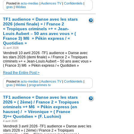
Posted in
actu-medias
|
Audiences TV
|
Confidentiels
|
gras
|
Médias
TF1 audience « Danse avec les stars
2026 (demi finale) » / France 2
« Tropiques criminels »+ « Jean-
Louis Aubert – 50 ans avec vous » (
France 3) M6 » Pékin express / «
Quotidien »
11 avril 2026
Vendredi 10 avril 2026 -TF1 audience « Danse avec
les stars 2026 (demi finale) » / France 2 « Tropiques
criminels »+ « Jean-Louis Aubert – 50 ans avec vous »
( France 3) M6 » Pékin express / « Quotidien »
Read the Entire Post >
Posted in
actu-medias
|
Audiences TV
|
Confidentiels
|
gras
|
Médias
|
programmes tv
TF1 audience « Danse avec les stars
2026 » ( 2ème) / France 2 « Tropiques
criminels »+ M6 » Pékin express (en
hausse) / » Véronique » ( France
3)+« Quotidien » (F. Luchini)
4 avril 2026
Vendredi 3 avril 2026 -TF1 audience « Danse avec les
stars 2026 » ( 2ème) / France 2 « Tropiques