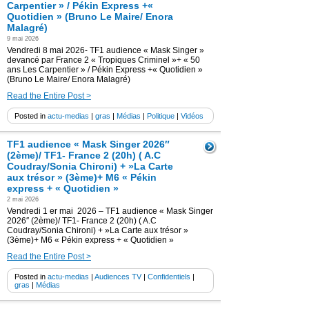
Carpentier » / Pékin Express +«
Quotidien » (Bruno Le Maire/ Enora
Malagré)
9 mai 2026
Vendredi 8 mai 2026- TF1 audience « Mask Singer »
devancé par France 2 « Tropiques Criminel »+ « 50
ans Les Carpentier » / Pékin Express +« Quotidien »
(Bruno Le Maire/ Enora Malagré)
Read the Entire Post >
Posted in
actu-medias
|
gras
|
Médias
|
Politique
|
Vidéos
TF1 audience « Mask Singer 2026″
(2ème)/ TF1- France 2 (20h) ( A.C
Coudray/Sonia Chironi) + »La Carte
aux trésor » (3ème)+ M6 « Pékin
express + « Quotidien »
2 mai 2026
Vendredi 1 er mai 2026 – TF1 audience « Mask Singer
2026″ (2ème)/ TF1- France 2 (20h) ( A.C
Coudray/Sonia Chironi) + »La Carte aux trésor »
(3ème)+ M6 « Pékin express + « Quotidien »
Read the Entire Post >
Posted in
actu-medias
|
Audiences TV
|
Confidentiels
|
gras
|
Médias