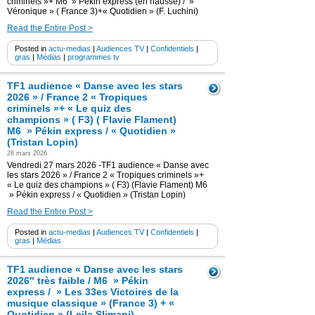
criminels »+ M6 » Pékin express (en hausse) / »
Véronique » ( France 3)+« Quotidien » (F. Luchini)
Read the Entire Post >
Posted in
actu-medias
|
Audiences TV
|
Confidentiels
|
gras
|
Médias
|
programmes tv
TF1 audience « Danse avec les stars
2026 » / France 2 « Tropiques
criminels »+ « Le quiz des
champions » ( F3) ( Flavie Flament)
M6 » Pékin express / « Quotidien »
(Tristan Lopin)
28 mars 2026
Vendredi 27 mars 2026 -TF1 audience « Danse avec
les stars 2026 » / France 2 « Tropiques criminels »+
« Le quiz des champions » ( F3) (Flavie Flament) M6
» Pékin express / « Quotidien » (Tristan Lopin)
Read the Entire Post >
Posted in
actu-medias
|
Audiences TV
|
Confidentiels
|
gras
|
Médias
TF1 audience « Danse avec les stars
2026″ très faible / M6 » Pékin
express / » Les 33es Victoires de la
musique classique » (France 3) + «
Quotidien » (Leila Slimani)