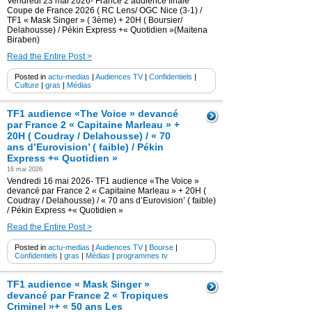
Vendredi 23 mai 2026- France 2 audience finale
Coupe de France 2026 ( RC Lens/ OGC Nice (3-1) /
TF1 « Mask Singer » ( 3ème) + 20H ( Boursier/
Delahousse) / Pékin Express +« Quotidien »(Maitena
Biraben)
Read the Entire Post >
Posted in
actu-medias
|
Audiences TV
|
Confidentiels
|
Culture
|
gras
|
Médias
TF1 audience «The Voice » devancé
par France 2 « Capitaine Marleau » +
20H ( Coudray / Delahousse) / « 70
ans d’Eurovision’ ( faible) / Pékin
Express +« Quotidien »
16 mai 2026
Vendredi 16 mai 2026- TF1 audience «The Voice »
devancé par France 2 « Capitaine Marleau » + 20H (
Coudray / Delahousse) / « 70 ans d’Eurovision’ ( faible)
/ Pékin Express +« Quotidien »
Read the Entire Post >
Posted in
actu-medias
|
Audiences TV
|
Bourse
|
Confidentiels
|
gras
|
Médias
|
programmes tv
TF1 audience « Mask Singer »
devancé par France 2 « Tropiques
Criminel »+ « 50 ans Les