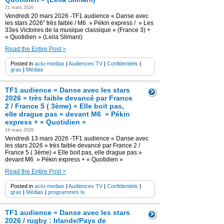
21 mars 2026
Vendredi 20 mars 2026 -TF1 audience « Danse avec
les stars 2026″ très faible / M6 » Pékin express / » Les
33es Victoires de la musique classique » (France 3) +
« Quotidien » (Leila Slimani)
Read the Entire Post >
Posted in
actu-medias
|
Audiences TV
|
Confidentiels
|
gras
|
Médias
TF1 audience « Danse avec les stars
2026 » très faible devancé par France
2 / France 5 ( 3ème) « Elle boit pas,
elle drague pas » devant M6 » Pékin
express + « Quotidien »
14 mars 2026
Vendredi 13 mars 2026 -TF1 audience « Danse avec
les stars 2026 » très faible devancé par France 2 /
France 5 ( 3ème) « Elle boit pas, elle drague pas »
devant M6 » Pékin express + « Quotidien »
Read the Entire Post >
Posted in
actu-medias
|
Audiences TV
|
Confidentiels
|
gras
|
Médias
|
programmes tv
TF1 audience « Danse avec les stars
2026 / rugby : Irlande/Pays de