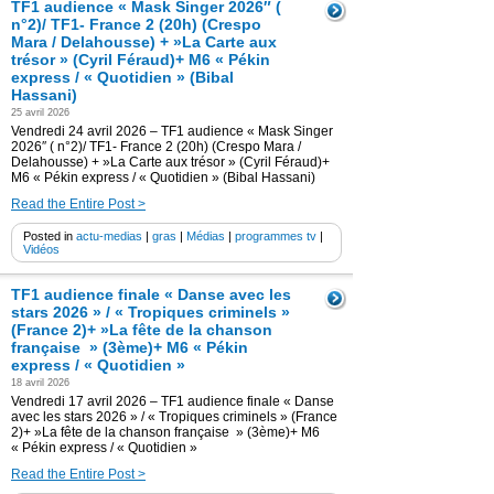
TF1 audience « Mask Singer 2026″ (
n°2)/ TF1- France 2 (20h) (Crespo
Mara / Delahousse) + »La Carte aux
trésor » (Cyril Féraud)+ M6 « Pékin
express / « Quotidien » (Bibal
Hassani)
25 avril 2026
Vendredi 24 avril 2026 – TF1 audience « Mask Singer
2026″ ( n°2)/ TF1- France 2 (20h) (Crespo Mara /
Delahousse) + »La Carte aux trésor » (Cyril Féraud)+
M6 « Pékin express / « Quotidien » (Bibal Hassani)
Read the Entire Post >
Posted in
actu-medias
|
gras
|
Médias
|
programmes tv
|
Vidéos
TF1 audience finale « Danse avec les
stars 2026 » / « Tropiques criminels »
(France 2)+ »La fête de la chanson
française » (3ème)+ M6 « Pékin
express / « Quotidien »
18 avril 2026
Vendredi 17 avril 2026 – TF1 audience finale « Danse
avec les stars 2026 » / « Tropiques criminels » (France
2)+ »La fête de la chanson française » (3ème)+ M6
« Pékin express / « Quotidien »
Read the Entire Post >