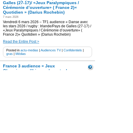
Galles (27-17)/ «Jeux Paralympiques /
Cérémonie d’ouverture» ( France 2)«
Quotidien » (Darius Rochebin)
7 mars 2026
Vendredi 6 mars 2026 – TF1 audience « Danse avec
les stars 2026 / rugby : Irlande/Pays de Galles (27-17) /
«Jeux Paralympiques / Cérémonie d’ouverture» (
France 2)« Quotidien » (Darius Rochebin)
Read the Entire Post >
Posted in
actu-medias
|
Audiences TV
|
Confidentiels
|
gras
|
Médias
France 3 audience « Jeux
Olympiques d’hiver » devant « Les
Victoires de la Musique 2026″ (3ème)
(Charlotte Cardin chanteuse de
l’année)et TF1 » Danse avec les
stars » / « L’aventure c’est
l’aventure » ( 4ème) + « Quotidien » (
Clara Luciani)
14 février 2026
Vendredi 13 février 2026- France 3 audience vendredi
« Jeux Olympiques d’hiver » devant « Les Victoires de
la Musique 2026″ (3ème) et TF1 » Danse avec les
stars » / « L’aventure c’est l’aventure » ( 4ème) + «
Quotidien » ( Clara Luciani)
Read the Entire Post >