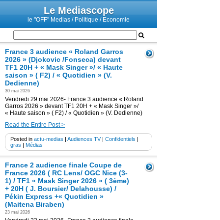
Le Mediascope
le "OFF" Medias / Politique / Economie
France 3 audience « Roland Garros
2026 » (Djokovic /Fonseca) devant
TF1 20H + « Mask Singer »/ « Haute
saison » ( F2) / « Quotidien » (V.
Dedienne)
30 mai 2026
Vendredi 29 mai 2026- France 3 audience « Roland
Garros 2026 » devant TF1 20H + « Mask Singer »/
« Haute saison » ( F2) / « Quotidien » (V. Dedienne)
Read the Entire Post >
Posted in
actu-medias
|
Audiences TV
|
Confidentiels
|
gras
|
Médias
France 2 audience finale Coupe de
France 2026 ( RC Lens/ OGC Nice (3-
1) / TF1 « Mask Singer 2026 » ( 3ème)
+ 20H ( J. Boursier/ Delahousse) /
Pékin Express +« Quotidien »
(Maitena Biraben)
23 mai 2026