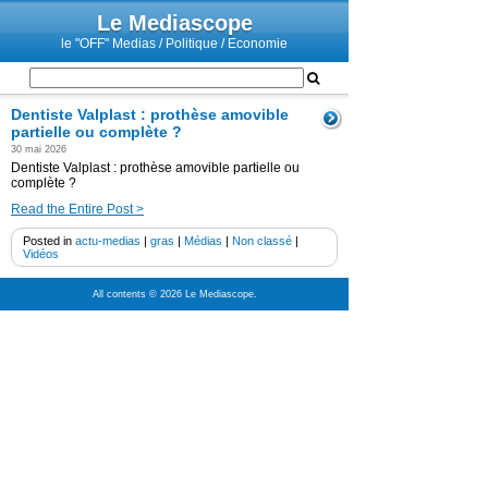
Le Mediascope
le "OFF" Medias / Politique / Economie
Dentiste Valplast : prothèse amovible
partielle ou complète ?
30 mai 2026
Dentiste Valplast : prothèse amovible partielle ou
complète ?
Read the Entire Post >
Posted in
actu-medias
|
gras
|
Médias
|
Non classé
|
Vidéos
All contents © 2026 Le Mediascope.