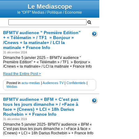
Le Mediascope
le "OFF" Medias / Politique / Economie
BFMTV audience “ Première Edition”
+ « Télématin » / TF1 » Bonjour »
/Cnews « la matinale» / LCI la
matinale + France Info
31 décembre 2024
Dimanche 5 janvier 2025 – BFMTV audience “
Première Edition” + « Télématin » / TF1 » Bonjour »
/Cnews « la matinale» / LCI la matinale + France Info
Read the Entire Post >
Posted in
actu-medias
|
Audiences TV
|
Confidentiels
|
Médias
BFMTV audience « BFM « C’est pas
tous les jours dimanche » / «Face à
face » (Cnews) + LCI « 18h Darius
Rochebin » + France Info
31 décembre 2024
Dimanche 5 janvier 2025- BFMTV audience « BFM «
C’est pas tous les jours dimanche » / «Face à face »
(Cnews) + LCI « 18h Darius Rochebin » + France Info