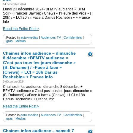
14 décembre 2024
Lundi 23 décembre 2024- BFMTV audience « BFM
Soir» (François Bayrou) / Cnews « l’Heure des Pros » (
20h) / + LCI 20h « Face à Darius Rochebin » + France
Info
Read the Entire Post >
Posted in
actu-medias
|
Audiences TV
|
Confidentiels
|
gras
|
Médias
Chaines infos audience – dimanche
8 décembre +BFMTV audience «
C’est pas tous les jours dimanche »
(B. Duhamel) / «Face à face »
(Cnews) + LCI « 18h Darius
Rochebin» + France Info
9 décembre 2024
Chaines infos audience- dimanche 8 décembre +
BFMTV audience « C’est pas tous les jours dimanche »
(B. Duhamel) / «Face à face » (Cnews) + LCI « 18h
Darius Rochebin» + France Info
Read the Entire Post >
Posted in
actu-medias
|
Audiences TV
|
Confidentiels
|
gras
|
Médias
Chaines infos audience – samedi 7