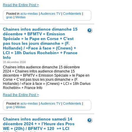
Read the Entire Post >
Posted in
actu-medias
|
Audiences TV
|
Confidentiels
|
gras
|
Médias
Chaines infos audience dimanche 15
décembre + BFMTV « Emission
Spéciale » le Pape en Corse + C’est
pas tous les jours dimanche » (F.
Hollande) / «Face à face » (Cnews) +
LCI « 18h Darius Rochebin» + France
Info
16 décembre 2024
Chaines infos audience dimanche 15 décembre
2024 + Chaines infos audience dimanche 15
décembre + BFMTV « Emission Spéciale » le Pape en
Corse + C’est pas tous les jours dimanche » (F.
Hollande) / «Face à face » (Cnews) + LCI « 18h Darius
Rochebin» + France Info
Read the Entire Post >
Posted in
actu-medias
|
Audiences TV
|
Confidentiels
|
gras
|
Médias
Chaines infos audience samedi 14
décembre 2024 + « l’Heure des Pros
WE » (20h) / BFMTV « 120 »+ LCI