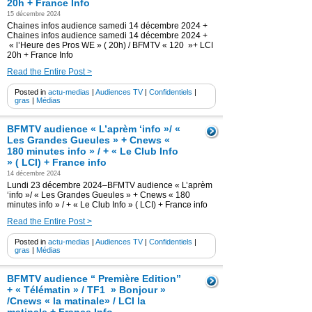
20h + France Info
15 décembre 2024
Chaines infos audience samedi 14 décembre 2024 +
Chaines infos audience samedi 14 décembre 2024 +
« l’Heure des Pros WE » ( 20h) / BFMTV « 120 »+ LCI
20h + France Info
Read the Entire Post >
Posted in
actu-medias
|
Audiences TV
|
Confidentiels
|
gras
|
Médias
BFMTV audience « L’aprèm ‘info »/ «
Les Grandes Gueules » + Cnews «
180 minutes info » / + « Le Club Info
» ( LCI) + France info
14 décembre 2024
Lundi 23 décembre 2024–BFMTV audience « L’aprèm
‘info »/ « Les Grandes Gueules » + Cnews « 180
minutes info » / + « Le Club Info » ( LCI) + France info
Read the Entire Post >
Posted in
actu-medias
|
Audiences TV
|
Confidentiels
|
gras
|
Médias
BFMTV audience “ Première Edition”
+ « Télématin » / TF1 » Bonjour »
/Cnews « la matinale» / LCI la