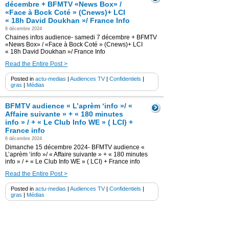
décembre + BFMTV «News Box» /
«Face à Bock Coté » (Cnews)+ LCI
« 18h David Doukhan »/ France Info
8 décembre 2024
Chaines infos audience- samedi 7 décembre + BFMTV
«News Box» / «Face à Bock Coté » (Cnews)+ LCI
« 18h David Doukhan »/ France Info
Read the Entire Post >
Posted in
actu-medias
|
Audiences TV
|
Confidentiels
|
gras
|
Médias
BFMTV audience « L’aprèm ‘info »/ «
Affaire suivante » + « 180 minutes
info » / + « Le Club Info WE » ( LCI) +
France info
6 décembre 2024
Dimanche 15 décembre 2024- BFMTV audience «
L’aprèm ‘info »/ « Affaire suivante » + « 180 minutes
info » / + « Le Club Info WE » ( LCI) + France info
Read the Entire Post >
Posted in
actu-medias
|
Audiences TV
|
Confidentiels
|
gras
|
Médias
BFMTV audience “ BFM Politique »
/Week-end Première” + « Télématin »