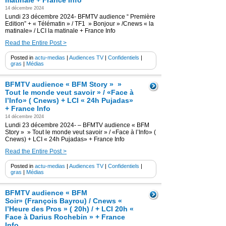
matinale + France Info
14 décembre 2024
Lundi 23 décembre 2024- BFMTV audience “ Première
Edition” + « Télématin » / TF1 » Bonjour » /Cnews « la
matinale» / LCI la matinale + France Info
Read the Entire Post >
Posted in
actu-medias
|
Audiences TV
|
Confidentiels
|
gras
|
Médias
BFMTV audience « BFM Story » »
Tout le monde veut savoir » / «Face à
l’Info» ( Cnews) + LCI « 24h Pujadas»
+ France Info
14 décembre 2024
Lundi 23 décembre 2024- – BFMTV audience « BFM
Story » » Tout le monde veut savoir » / «Face à l’Info» (
Cnews) + LCI « 24h Pujadas» + France Info
Read the Entire Post >
Posted in
actu-medias
|
Audiences TV
|
Confidentiels
|
gras
|
Médias
BFMTV audience « BFM
Soir» (François Bayrou) / Cnews «
l’Heure des Pros » ( 20h) / + LCI 20h «
Face à Darius Rochebin » + France
Info