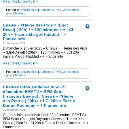
Read the Entire Post >
Posted in
actu-medias
|
Audiences TV
|
Confidentiels
|
gras
|
Médias
Cnews « l’Heure des Pros » (Eliot
Deval) ( 20h) / « 120 minutes » + LCI
20h « Face à Margot Haddad » +
France Info
31 décembre 2024
Dimanche 5 janvier 2025 – Cnews « l’Heure des Pros
» (Eliot Deval) ( 20h) / « 120 minutes » + LCI 20h «
Face à Margot Haddad » + France Info
Read the Entire Post >
Posted in
actu-medias
|
Audiences TV
|
Confidentiels
|
gras
|
Médias
Chaines infos audience lundi 23
décembre -BFMTV « BFM Soir»
(François Bayrou) / Cnews « l’Heure
des Pros » ( 20h) / + LCI 20h « Face à
Darius Rochebin » + France Info
24 décembre 2024
Chaines infos audience lundi 23 décembre -BFMTV «
BFM Soir» (François Bayrou) / Cnews « l’Heure des
Pros » ( 20h) / + LCI 20h « Face à Darius Rochebin » +
France Info