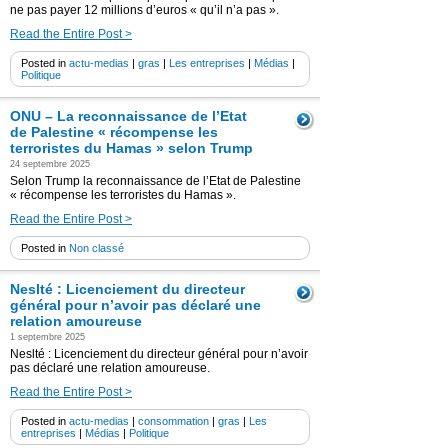
ne pas payer 12 millions d’euros « qu’il n’a pas ».
Read the Entire Post >
Posted in
actu-medias
|
gras
|
Les entreprises
|
Médias
|
Politique
ONU – La reconnaissance de l’Etat
de Palestine « récompense les
terroristes du Hamas » selon Trump
24 septembre 2025
Selon Trump la reconnaissance de l’Etat de Palestine
« récompense les terroristes du Hamas ».
Read the Entire Post >
Posted in
Non classé
Neslté : Licenciement du directeur
général pour n’avoir pas déclaré une
relation amoureuse
1 septembre 2025
Neslté : Licenciement du directeur général pour n’avoir
pas déclaré une relation amoureuse.
Read the Entire Post >
Posted in
actu-medias
|
consommation
|
gras
|
Les
entreprises
|
Médias
|
Politique