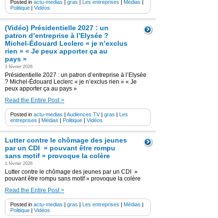
Posted in
actu-medias
|
gras
|
Les entreprises
|
Médias
|
Politique
|
Vidéos
(Vidéo) Présidentielle 2027 : un
patron d’entreprise à l’Elysée ?
Michel-Édouard Leclerc « je n’exclus
rien » « Je peux apporter ça au
pays »
3 février 2026
Présidentielle 2027 : un patron d’entreprise à l’Elysée
? Michel-Édouard Leclerc « je n’exclus rien » « Je
peux apporter ça au pays »
Read the Entire Post >
Posted in
actu-medias
|
Audiences TV
|
gras
|
Les
entreprises
|
Médias
|
Politique
|
Vidéos
Lutter contre le chômage des jeunes
par un CDI » pouvant être rompu
sans motif » provoque la colère
1 février 2026
Lutter contre le chômage des jeunes par un CDI »
pouvant être rompu sans motif » provoque la colère
Read the Entire Post >
Posted in
actu-medias
|
gras
|
Les entreprises
|
Médias
|
Politique
|
Vidéos