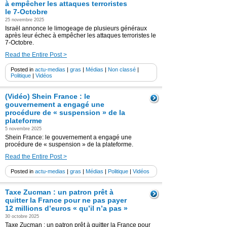
à empêcher les attaques terroristes
le 7-Octobre
25 novembre 2025
Israël annonce le limogeage de plusieurs généraux
après leur échec à empêcher les attaques terroristes le
7-Octobre.
Read the Entire Post >
Posted in
actu-medias
|
gras
|
Médias
|
Non classé
|
Politique
|
Vidéos
(Vidéo) Shein France : le
gouvernement a engagé une
procédure de « suspension » de la
plateforme
5 novembre 2025
Shein France: le gouvernement a engagé une
procédure de « suspension » de la plateforme.
Read the Entire Post >
Posted in
actu-medias
|
gras
|
Médias
|
Politique
|
Vidéos
Taxe Zucman : un patron prêt à
quitter la France pour ne pas payer
12 millions d’euros « qu’il n’a pas »
30 octobre 2025
Taxe Zucman : un patron prêt à quitter la France pour