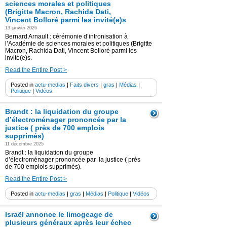
sciences morales et politiques
(Brigitte Macron, Rachida Dati,
Vincent Bolloré parmi les invité(e)s
13 janvier 2026
Bernard Arnault : cérémonie d’intronisation à
l’Académie de sciences morales et politiques (Brigitte
Macron, Rachida Dati, Vincent Bolloré parmi les
invité(e)s.
Read the Entire Post >
Posted in
actu-medias
|
Faits divers
|
gras
|
Médias
|
Politique
|
Vidéos
Brandt : la liquidation du groupe
d’électroménager prononcée par la
justice ( près de 700 emplois
supprimés)
11 décembre 2025
Brandt : la liquidation du groupe
d’électroménager prononcée par la justice ( près
de 700 emplois supprimés).
Read the Entire Post >
Posted in
actu-medias
|
gras
|
Médias
|
Politique
|
Vidéos
Israël annonce le limogeage de
plusieurs généraux après leur échec