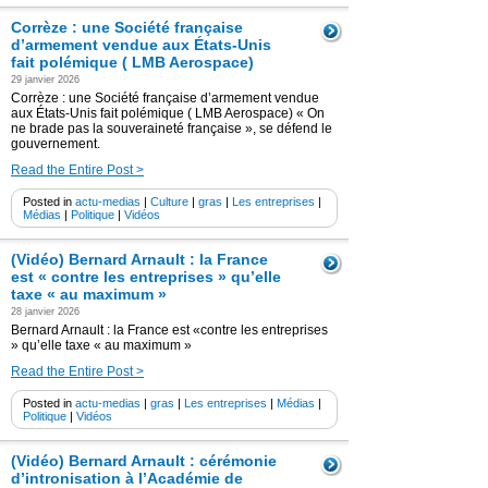
Corrèze : une Société française
d’armement vendue aux États-Unis
fait polémique ( LMB Aerospace)
29 janvier 2026
Corrèze : une Société française d’armement vendue
aux États-Unis fait polémique ( LMB Aerospace) « On
ne brade pas la souveraineté française », se défend le
gouvernement.
Read the Entire Post >
Posted in
actu-medias
|
Culture
|
gras
|
Les entreprises
|
Médias
|
Politique
|
Vidéos
(Vidéo) Bernard Arnault : la France
est « contre les entreprises » qu’elle
taxe « au maximum »
28 janvier 2026
Bernard Arnault : la France est «contre les entreprises
» qu’elle taxe « au maximum »
Read the Entire Post >
Posted in
actu-medias
|
gras
|
Les entreprises
|
Médias
|
Politique
|
Vidéos
(Vidéo) Bernard Arnault : cérémonie
d’intronisation à l’Académie de