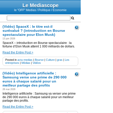
Le Mediascope
le "OFF" Medias / Politique / Economie
(Vidéo) SpaceX : le titre est-il
surévalué ? (introduction en Bourse
spectaculaire pour Elon Musk)
13 juin 2026
SpaceX – introduction en Bourse spectaculaire : la
fortune d’Elon Musk atteint 1 000 milliards de dollars.
Read the Entire Post >
Posted in
actu-medias
|
Bourse
|
Culture
|
gras
|
Les
entreprises
|
Médias
|
Vidéos
(Vidéo) Intelligence artificielle :
Samsung verse une prime de 290 000
euros à chaque salarié pour un
meilleur partage des profits
28 mai 2026
Intelligence artificielle : Samsung va verser une prime
de 290 000 euros à chaque salarié pour un meilleur
partage des profits.
Read the Entire Post >