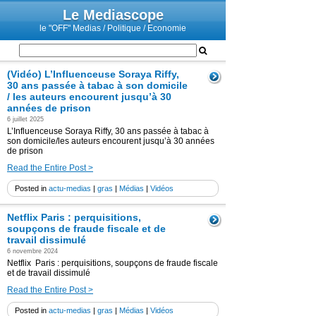
Le Mediascope
le "OFF" Medias / Politique / Economie
(Vidéo) L’Influenceuse Soraya Riffy,
30 ans passée à tabac à son domicile
/ les auteurs encourent jusqu’à 30
années de prison
6 juillet 2025
L’Influenceuse Soraya Riffy, 30 ans passée à tabac à
son domicile/les auteurs encourent jusqu’à 30 années
de prison
Read the Entire Post >
Posted in
actu-medias
|
gras
|
Médias
|
Vidéos
Netflix Paris : perquisitions,
soupçons de fraude fiscale et de
travail dissimulé
6 novembre 2024
Netflix Paris : perquisitions, soupçons de fraude fiscale
et de travail dissimulé
Read the Entire Post >
Posted in
actu-medias
|
gras
|
Médias
|
Vidéos