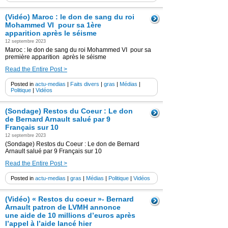
(Vidéo) Maroc : le don de sang du roi
Mohammed VI pour sa 1ère
apparition après le séisme
12 septembre 2023
Maroc : le don de sang du roi Mohammed VI pour sa
première apparition après le séisme
Read the Entire Post >
Posted in
actu-medias
|
Faits divers
|
gras
|
Médias
|
Politique
|
Vidéos
(Sondage) Restos du Coeur : Le don
de Bernard Arnault salué par 9
Français sur 10
12 septembre 2023
(Sondage) Restos du Coeur : Le don de Bernard
Arnault salué par 9 Français sur 10
Read the Entire Post >
Posted in
actu-medias
|
gras
|
Médias
|
Politique
|
Vidéos
(Vidéo) « Restos du coeur »- Bernard
Arnault patron de LVMH annonce
une aide de 10 millions d’euros après
l’appel à l’aide lancé hier