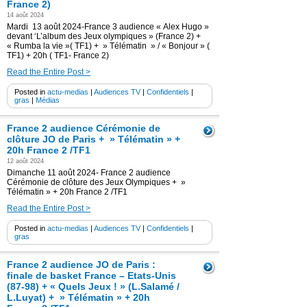
France 2)
14 août 2024
Mardi 13 août 2024-France 3 audience « Alex Hugo »
devant ‘L’album des Jeux olympiques » (France 2) +
« Rumba la vie »( TF1) + » Télématin » / « Bonjour » (
TF1) + 20h ( TF1- France 2)
Read the Entire Post >
Posted in
actu-medias
|
Audiences TV
|
Confidentiels
|
gras
|
Médias
France 2 audience Cérémonie de
clôture JO de Paris + » Télématin » +
20h France 2 /TF1
12 août 2024
Dimanche 11 août 2024- France 2 audience
Cérémonie de clôture des Jeux Olympiques + »
Télématin » + 20h France 2 /TF1
Read the Entire Post >
Posted in
actu-medias
|
Audiences TV
|
Confidentiels
|
gras
France 2 audience JO de Paris :
finale de basket France – Etats-Unis
(87-98) + « Quels Jeux ! » (L.Salamé /
L.Luyat) + » Télématin » + 20h