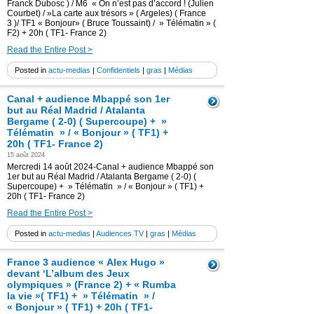
Franck Dubosc ) / M6 « On n’est pas d’accord ! (Julien
Courbet) / »La carte aux trésors » ( Argeles) ( France
3 )/ TF1 « Bonjour» ( Bruce Toussaint) / » Télématin » (
F2) + 20h ( TF1- France 2)
Read the Entire Post >
Posted in
actu-medias
|
Confidentiels
|
gras
|
Médias
Canal + audience Mbappé son 1er
but au Réal Madrid / Atalanta
Bergame ( 2-0) ( Supercoupe) + »
Télématin » / « Bonjour » ( TF1) +
20h ( TF1- France 2)
15 août 2024
Mercredi 14 août 2024-Canal + audience Mbappé son
1er but au Réal Madrid / Atalanta Bergame ( 2-0) (
Supercoupe) + » Télématin » / « Bonjour » ( TF1) +
20h ( TF1- France 2)
Read the Entire Post >
Posted in
actu-medias
|
Audiences TV
|
gras
|
Médias
France 3 audience « Alex Hugo »
devant ‘L’album des Jeux
olympiques » (France 2) + « Rumba
la vie »( TF1) + » Télématin » /
« Bonjour » ( TF1) + 20h ( TF1-