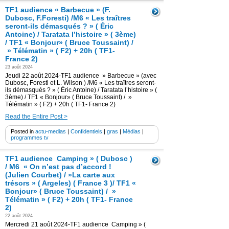
TF1 audience « Barbecue » (F.
Dubosc, F.Foresti) /M6 « Les traîtres
seront-ils démasqués ? » ( Éric
Antoine) / Taratata l’histoire » ( 3ème)
/ TF1 « Bonjour» ( Bruce Toussaint) /
» Télématin » ( F2) + 20h ( TF1-
France 2)
23 août 2024
Jeudi 22 août 2024-TF1 audience » Barbecue » (avec
Dubosc, Foresti et L. Wilson ) /M6 « Les traîtres seront-
ils démasqués ? » ( Éric Antoine) / Taratata l’histoire » (
3ème) / TF1 « Bonjour» ( Bruce Toussaint) / »
Télématin » ( F2) + 20h ( TF1- France 2)
Read the Entire Post >
Posted in
actu-medias
|
Confidentiels
|
gras
|
Médias
|
programmes tv
TF1 audience Camping » ( Dubosc )
/ M6 « On n’est pas d’accord !
(Julien Courbet) / »La carte aux
trésors » ( Argeles) ( France 3 )/ TF1 «
Bonjour» ( Bruce Toussaint) / »
Télématin » ( F2) + 20h ( TF1- France
2)
22 août 2024
Mercredi 21 août 2024-TF1 audience Camping » (