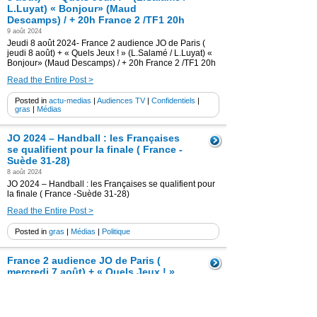
L.Luyat) « Bonjour» (Maud
Descamps) / + 20h France 2 /TF1 20h
9 août 2024
Jeudi 8 août 2024- France 2 audience JO de Paris (
jeudi 8 août) + « Quels Jeux ! » (L.Salamé / L.Luyat) «
Bonjour» (Maud Descamps) / + 20h France 2 /TF1 20h
Read the Entire Post >
Posted in
actu-medias
|
Audiences TV
|
Confidentiels
|
gras
|
Médias
JO 2024 – Handball : les Françaises
se qualifient pour la finale ( France -
Suède 31-28)
8 août 2024
JO 2024 – Handball : les Françaises se qualifient pour
la finale ( France -Suède 31-28)
Read the Entire Post >
Posted in
gras
|
Médias
|
Politique
France 2 audience JO de Paris (
mercredi 7 août) + « Quels Jeux ! »
(L.Salamé / L.Luyat) « Bonjour»
(Maud Descamps) / + 20h France 2
/TF1 20h