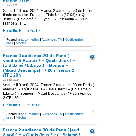
France 2 /TF1
11 août 2024
Samedi 10 août 2024- France 2 audience JO de Paris :
finale de basket France – Etats-Unis (87-98)+ « Quels
Jeux ! » (L.Salamé / L.Luyat) + » Télématin » + 20h
France 2 /TF1
Read the Entire Post >
Posted in
actu-medias
|
Audiences TV
|
Confidentiels
|
gras
|
Médias
France 2 audience JO de Paris (
vendredi 9 août) + « Quels Jeux ! »
(L.Salamé / L.Luyat) « Bonjour»
(Maud Descamps) / + 20h France 2
/TF1 20h
10 août 2024
Vendredi 9 août 2024- France 2 audience JO de Paris (
vendredi 9 août 2024) + « Quels Jeux ! » (L.Salamé /
L.Luyat) « Bonjour» (Maud Descamps) / + 20h France
2 /TF1 20h
Read the Entire Post >
Posted in
actu-medias
|
Audiences TV
|
Confidentiels
|
gras
|
Médias
France 2 audience JO de Paris ( jeudi
8 août) + « Quels Jeux ! » (L.Salamé /