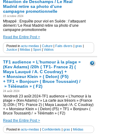
Réaction de Deschamps / Le Real
Madrid retire sa photo d’une
campagne promotionnelle
15 octobre 2024
Mbappé : Enquête pour viol en Suède : l’attaquant
dément / Le Real Madrid retire sa photo d’une
campagne promotionnelle
Read the Entire Post >
Posted in
actu-medias
|
Culture
|
Faits divers
|
gras
|
Justice
|
Médias
|
Sport
|
Vidéos
TF1 audience « L’humour à la plage »
(Kev Adams) /20h ( TF1- France 2) (
Maya Lauqué / A. C Coudray) +
« Monsieur Klein » ( Delon) (F5)
+ TF1 « Bonjour» ( Bruce Toussaint) /
» Télématin » ( F2)
24 août 2024
Vendredi 23 août 2024-TF1 audience « L’humour à la
plage » (Kev Adams) / » La carte aux trésors » (France
3) /20h ( TF1- France 2) ( Maya Lauqué / A. C Coudray)
+ « Monsieur Klein » ( Delon) (F5) + TF1 « Bonjour» (
Bruce Toussaint) / » Télématin » ( F2)
Read the Entire Post >
Posted in
actu-medias
|
Confidentiels
|
gras
|
Médias