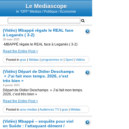
Le Mediascope
le "OFF" Medias / Politique / Economie
(Vidéo) Mbappé régale le REAL face
à Leganés ( 3-2)
30 mars 2025
-MBAPPÉ régale le REAL face à Leganés ( 3-2)
Read the Entire Post >
Posted in
gras
|
Médias
|
programmes tv
|
Sport
|
Vidéos
(Vidéo) Départ de Didier Deschamps
» J’ai fait mon temps. 2026, c’est
très bien »
9 janvier 2025
Départ de Didier Deschamps » J’ai fait mon temps.
2026, c’est très bien »
Read the Entire Post >
Posted in
actu-medias
|
Audiences TV
|
gras
|
Médias
(Vidéo) Mbappé – enquête pour viol
en Suède : l’attaquant dément /