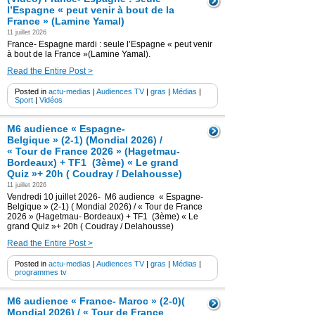
l’Espagne « peut venir à bout de la
France » (Lamine Yamal)
11 juillet 2026
France- Espagne mardi : seule l’Espagne « peut venir
à bout de la France »(Lamine Yamal).
Read the Entire Post >
Posted in
actu-medias
|
Audiences TV
|
gras
|
Médias
|
Sport
|
Vidéos
M6 audience « Espagne-
Belgique » (2-1) (Mondial 2026) /
« Tour de France 2026 » (Hagetmau-
Bordeaux) + TF1 (3ème) « Le grand
Quiz »+ 20h ( Coudray / Delahousse)
11 juillet 2026
Vendredi 10 juillet 2026- M6 audience « Espagne-
Belgique » (2-1) ( Mondial 2026) / « Tour de France
2026 » (Hagetmau- Bordeaux) + TF1 (3ème) « Le
grand Quiz »+ 20h ( Coudray / Delahousse)
Read the Entire Post >
Posted in
actu-medias
|
Audiences TV
|
gras
|
Médias
|
programmes tv
M6 audience « France- Maroc » (2-0)(
Mondial 2026) / « Tour de France