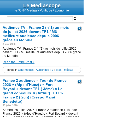
Le Mediascope
le "OFF" Medias / Politique / Economie
Audience TV : France 2 (n°1) au mois
de juillet 2026 devant TF1 / M6
meilleure audience depuis 2006
grâce au Mondial
3 août 2026
Audience TV : France 2 (n°1) au mois de juillet 2026
devant TF1 / M6 meilleure audience depuis 2006 grâce
au Mondial
Read the Entire Post >
Posted in
actu-medias
|
Audiences TV
|
gras
|
Médias
France 2 audience « Tour de France
2026 » (Alpe d’Huez) / « Fort
Boyard » devant TF1 ( 3ème) « Le
grand concours » (Arthur) + TF1-
France 2 ( 20h) (Crespo Mara/
Benedetto)
26 juillet 2026
Samedi 25 juillet 2026- France 2 audience « Tour de
France 2026 » (Alpe d’Huez) / « Fort Boyard » devant