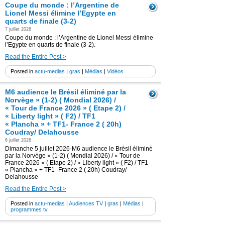
Coupe du monde : l’Argentine de
Lionel Messi élimine l’Egypte en
quarts de finale (3-2)
7 juillet 2026
Coupe du monde : l’Argentine de Lionel Messi élimine
l’Egypte en quarts de finale (3-2).
Read the Entire Post >
Posted in
actu-medias
|
gras
|
Médias
|
Vidéos
M6 audience le Brésil éliminé par la
Norvège » (1-2) ( Mondial 2026) /
« Tour de France 2026 » ( Etape 2) /
« Liberty light » ( F2) / TF1
« Plancha » + TF1- France 2 ( 20h)
Coudray/ Delahousse
6 juillet 2026
Dimanche 5 juillet 2026-M6 audience le Brésil éliminé
par la Norvège » (1-2) ( Mondial 2026) / « Tour de
France 2026 » ( Etape 2) / « Liberty light » ( F2) / TF1
« Plancha » + TF1- France 2 ( 20h) Coudray/
Delahousse
Read the Entire Post >
Posted in
actu-medias
|
Audiences TV
|
gras
|
Médias
|
programmes tv