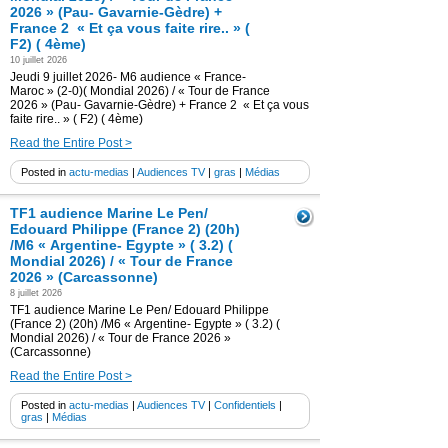
2026 » (Pau- Gavarnie-Gèdre) +
France 2 « Et ça vous faite rire.. » (
F2) ( 4ème)
10 juillet 2026
Jeudi 9 juillet 2026- M6 audience « France-
Maroc » (2-0)( Mondial 2026) / « Tour de France
2026 » (Pau- Gavarnie-Gèdre) + France 2 « Et ça vous
faite rire.. » ( F2) ( 4ème)
Read the Entire Post >
Posted in
actu-medias
|
Audiences TV
|
gras
|
Médias
TF1 audience Marine Le Pen/
Edouard Philippe (France 2) (20h)
/M6 « Argentine- Egypte » ( 3.2) (
Mondial 2026) / « Tour de France
2026 » (Carcassonne)
8 juillet 2026
TF1 audience Marine Le Pen/ Edouard Philippe
(France 2) (20h) /M6 « Argentine- Egypte » ( 3.2) (
Mondial 2026) / « Tour de France 2026 »
(Carcassonne)
Read the Entire Post >
Posted in
actu-medias
|
Audiences TV
|
Confidentiels
|
gras
|
Médias