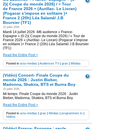
2)( Coupe du monde 2026) / « Tour
de France 2026 » (Aurillac- Le Lioran)
(Pogacar s’impose en solitaire )+
France 2 (20h) Léa Salamé/ J.B
Boursier (TF1)
15 juillet 2026
Mardi 14 juillet 2026 -M6 audience « France-
Espagne » (0-2)( Coupe du monde 2026) / « Tour de
France 2026 » (Aurillac- Le Lioran) (Pogacar s’impose
en solitaire )+ France 2 (20h) Léa Salamé/ J.B Boursier
(TF1)
Read the Entire Post >
Posted in
actu-medias
|
Audiences TV
|
gras
|
Médias
(Vidéo) Concert- Finale Coupe du
monde 2026 : Justin Bieber,
Madonna, Shakira, BTS et Burna Boy
15 juillet 2026
Mi-temps- Finale Coupe du monde 2026 : Justin
Bieber, Madonna, Shakira, BTS et Burna Boy.
Read the Entire Post >
Posted in
actu-medias
|
gras
|
Médias
|
programmes tv
|
Vidéos
(Vidéo) France- Espagne : seule