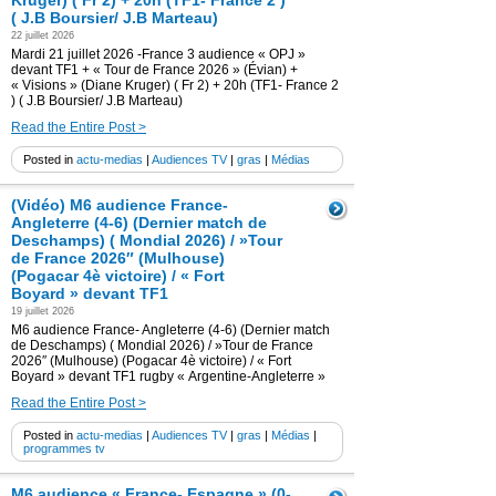
Kruger) ( Fr 2) + 20h (TF1- France 2 )
( J.B Boursier/ J.B Marteau)
22 juillet 2026
Mardi 21 juillet 2026 -France 3 audience « OPJ »
devant TF1 + « Tour de France 2026 » (Évian) +
« Visions » (Diane Kruger) ( Fr 2) + 20h (TF1- France 2
) ( J.B Boursier/ J.B Marteau)
Read the Entire Post >
Posted in
actu-medias
|
Audiences TV
|
gras
|
Médias
(Vidéo) M6 audience France-
Angleterre (4-6) (Dernier match de
Deschamps) ( Mondial 2026) / »Tour
de France 2026″ (Mulhouse)
(Pogacar 4è victoire) / « Fort
Boyard » devant TF1
19 juillet 2026
M6 audience France- Angleterre (4-6) (Dernier match
de Deschamps) ( Mondial 2026) / »Tour de France
2026″ (Mulhouse) (Pogacar 4è victoire) / « Fort
Boyard » devant TF1 rugby « Argentine-Angleterre »
Read the Entire Post >
Posted in
actu-medias
|
Audiences TV
|
gras
|
Médias
|
programmes tv
M6 audience « France- Espagne » (0-