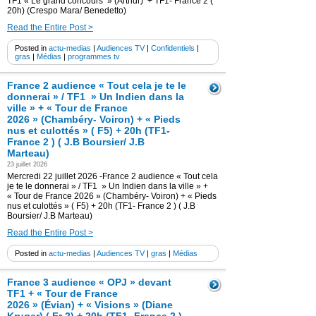
TF1 « Le grand concours » (Arthur) + TF1- France 2 (
20h) (Crespo Mara/ Benedetto)
Read the Entire Post >
Posted in
actu-medias
|
Audiences TV
|
Confidentiels
|
gras
|
Médias
|
programmes tv
France 2 audience « Tout cela je te le
donnerai » / TF1 » Un Indien dans la
ville » + « Tour de France
2026 » (Chambéry- Voiron) + « Pieds
nus et culottés » ( F5) + 20h (TF1-
France 2 ) ( J.B Boursier/ J.B
Marteau)
23 juillet 2026
Mercredi 22 juillet 2026 -France 2 audience « Tout cela
je te le donnerai » / TF1 » Un Indien dans la ville » +
« Tour de France 2026 » (Chambéry- Voiron) + « Pieds
nus et culottés » ( F5) + 20h (TF1- France 2 ) ( J.B
Boursier/ J.B Marteau)
Read the Entire Post >
Posted in
actu-medias
|
Audiences TV
|
gras
|
Médias
France 3 audience « OPJ » devant
TF1 + « Tour de France
2026 » (Évian) + « Visions » (Diane