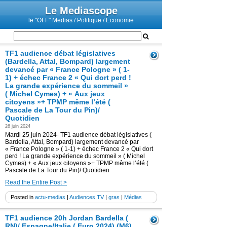
Le Mediascope
le "OFF" Medias / Politique / Economie
TF1 audience débat législatives
(Bardella, Attal, Bompard) largement
devancé par « France Pologne » ( 1-
1) + échec France 2 « Qui dort perd !
La grande expérience du sommeil »
( Michel Cymes) + « Aux jeux
citoyens »+ TPMP même l’été (
Pascale de La Tour du Pin)/
Quotidien
26 juin 2024
Mardi 25 juin 2024- TF1 audience débat législatives (
Bardella, Attal, Bompard) largement devancé par
« France Pologne » ( 1-1) + échec France 2 « Qui dort
perd ! La grande expérience du sommeil » ( Michel
Cymes) + « Aux jeux citoyens »+ TPMP même l’été (
Pascale de La Tour du Pin)/ Quotidien
Read the Entire Post >
Posted in
actu-medias
|
Audiences TV
|
gras
|
Médias
TF1 audience 20h Jordan Bardella (
RN)/ Espagne/Italie ( Euro 2024) (M6)