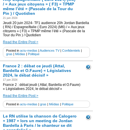
/ « Aux jeux citoyens » ( F3) « TPMP
même l’été » (Pascale de la Tour du
Pin ) / Quotidien
21 juin 2024
Jeudi 20 juin 2024- TF1 audience 20h Jordan Bardella
( RN) / Espagne/Italie ( Euro 2024) (M6) / « Aux jeux
citoyens » ( F3) « TPMP même l’été » (Pascale de la
Tour du Pin ) / Quotidien
Read the Entire Post >
Posted in
actu-medias
|
Audiences TV
|
Confidentiels
|
gras
|
Médias
|
Politique
France 2 : débat ce jeudi (Attal,
Bardella et O.Faure) « Législatives
2024, le débat décisif »
17 juin 2024
France 2 : débat jeudi ( Attal, Bardella et O.Faure)
« Législatives 2024, le débat décisif »
Read the Entire Post >
Posted in
actu-medias
|
gras
|
Médias
|
Politique
Le RN utilise la chanson de Calogero
« 1987 » lors un meeting de Jordan
Bardella à Paris / le chanteur se dit