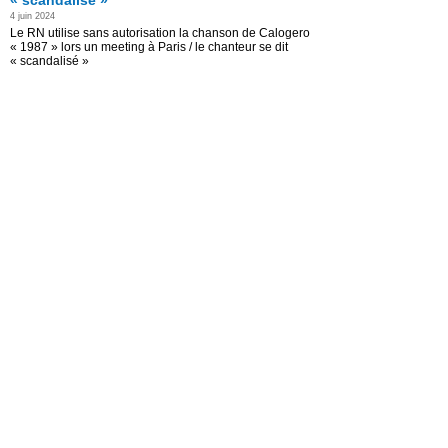
« scandalisé »
4 juin 2024
Le RN utilise sans autorisation la chanson de Calogero
« 1987 » lors un meeting à Paris / le chanteur se dit
« scandalisé »
Read the Entire Post >
Posted in
actu-medias
|
Culture
|
Faits divers
|
gras
|
Médias
|
Politique
TF1 audience « HPI » 2024 ( Audrey
Fleurot) / France 2 débat Gabriel Attal
/ Jordan Bardella (Européennes
2024) + TPMP / Quotidien / + « Aux
jeux citoyens » / » Tout le Sport » +
20h ( TF1/France 2)
24 mai 2024
Jeudi 23 mai 2024- TF1 audience « HPI » 2024 (
Audrey Fleurot) devant France 2 débat Gabriel Attal /
Jordan Bardella (Européennes 2024) + TPMP /
Quotidien / + « Aux jeux citoyens » / » Tout le Sport » +
20h ( TF1/France 2)
Read the Entire Post >
Posted in
actu-medias
|
Audiences TV
|
Confidentiels
|
gras
|
Médias
All contents © 2026 Le Mediascope.