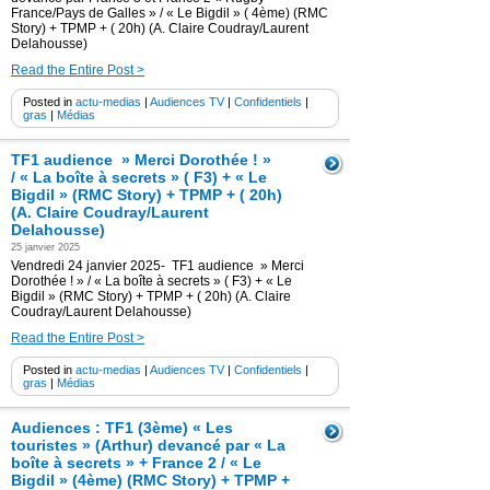
France/Pays de Galles » / « Le Bigdil » ( 4ème) (RMC
Story) + TPMP + ( 20h) (A. Claire Coudray/Laurent
Delahousse)
Read the Entire Post >
Posted in
actu-medias
|
Audiences TV
|
Confidentiels
|
gras
|
Médias
TF1 audience » Merci Dorothée ! »
/ « La boîte à secrets » ( F3) + « Le
Bigdil » (RMC Story) + TPMP + ( 20h)
(A. Claire Coudray/Laurent
Delahousse)
25 janvier 2025
Vendredi 24 janvier 2025- TF1 audience » Merci
Dorothée ! » / « La boîte à secrets » ( F3) + « Le
Bigdil » (RMC Story) + TPMP + ( 20h) (A. Claire
Coudray/Laurent Delahousse)
Read the Entire Post >
Posted in
actu-medias
|
Audiences TV
|
Confidentiels
|
gras
|
Médias
Audiences : TF1 (3ème) « Les
touristes » (Arthur) devancé par « La
boîte à secrets » + France 2 / « Le
Bigdil » (4ème) (RMC Story) + TPMP +