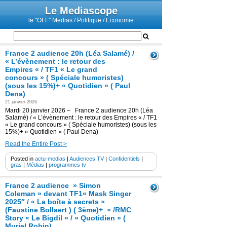
Le Mediascope
le "OFF" Medias / Politique / Economie
France 2 audience 20h (Léa Salamé) /
« L’évènement : le retour des
Empires « / TF1 « Le grand
concours » ( Spéciale humoristes)
(sous les 15%)+ « Quotidien » ( Paul
Dena)
21 janvier 2026
Mardi 20 janvier 2026 – France 2 audience 20h (Léa
Salamé) / « L’évènement : le retour des Empires « / TF1
« Le grand concours » ( Spéciale humoristes) (sous les
15%)+ « Quotidien » ( Paul Dena)
Read the Entire Post >
Posted in
actu-medias
|
Audiences TV
|
Confidentiels
|
gras
|
Médias
|
programmes tv
France 2 audience » Simon
Coleman » devant TF1« Mask Singer
2025″ / « La boîte à secrets »
(Faustine Bollaert ) ( 3ème)+ » /RMC
Story « Le Bigdil » / » Quotidien » (
Muriel Robin)