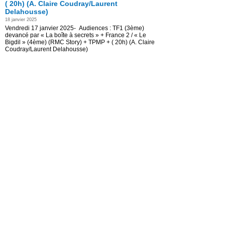
( 20h) (A. Claire Coudray/Laurent
Delahousse)
18 janvier 2025
Vendredi 17 janvier 2025- Audiences : TF1 (3ème)
devancé par « La boîte à secrets » + France 2 / « Le
Bigdil » (4ème) (RMC Story) + TPMP + ( 20h) (A. Claire
Coudray/Laurent Delahousse)
Read the Entire Post >
Posted in
actu-medias
|
Audiences TV
|
Confidentiels
|
gras
|
Médias
Audiences : TF1 en difficulté (4ème)
devancé par « La boîte à secrets » /
France 2 + »Le Bigdil » (3ème) (RMC
Story) + TPMP + ( 20h) Audrey Crespo
Mara/Laurent Delahousse)
11 janvier 2025
Vendredi 10 janvier 2025- Audiences : TF1 en difficulté
(4ème) devancé par « La boîte à secrets » / France 2
+ »Le Bigdil » (3ème) (RMC Story) + TPMP + ( 20h)
Audrey Crespo Mara/Laurent Delahousse)
Read the Entire Post >
Posted in
actu-medias
|
Confidentiels
|
gras
|
Médias
TF1 audience « Gladiators » (2ème) (