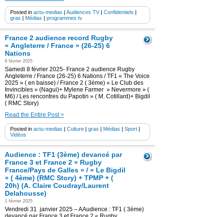
Posted in
actu-medias
|
Audiences TV
|
Confidentiels
|
gras
|
Médias
|
programmes tv
France 2 audience record Rugby
« Angleterre / France » (26-25) 6
Nations
8 février 2025
Samedi 8 février 2025- France 2 audience Rugby
Angleterre / France (26-25) 6 Nations / TF1 « The Voice
2025 » ( en baisse) / France 2 ( 3ème) « Le Club des
Invincibles » (Nagui)+ Mylene Farmer » Nevermore » (
M6) / Les rencontres du Papotin » ( M. Cotillard)+ Bigdil
( RMC Story)
Read the Entire Post >
Posted in
actu-medias
|
Culture
|
gras
|
Médias
|
Sport
|
Vidéos
Audience : TF1 (3ème) devancé par
France 3 et France 2 « Rugby
France/Pays de Galles » / « Le Bigdil
» ( 4ème) (RMC Story) + TPMP + (
20h) (A. Claire Coudray/Laurent
Delahousse)
1 février 2025
Vendredi 31 janvier 2025 – AAudience : TF1 ( 3ème)
devancé par France 3 et France 2 « Rugby