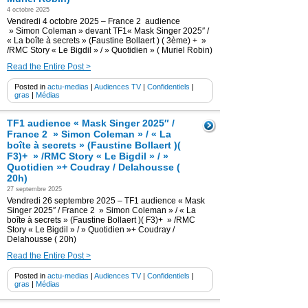
4 octobre 2025
Vendredi 4 octobre 2025 – France 2 audience
» Simon Coleman » devant TF1« Mask Singer 2025″ /
« La boîte à secrets » (Faustine Bollaert ) ( 3ème) + »
/RMC Story « Le Bigdil » / » Quotidien » ( Muriel Robin)
Read the Entire Post >
Posted in
actu-medias
|
Audiences TV
|
Confidentiels
|
gras
|
Médias
TF1 audience « Mask Singer 2025″ /
France 2 » Simon Coleman » / « La
boîte à secrets » (Faustine Bollaert )(
F3)+ » /RMC Story « Le Bigdil » / »
Quotidien »+ Coudray / Delahousse (
20h)
27 septembre 2025
Vendredi 26 septembre 2025 – TF1 audience « Mask
Singer 2025″ / France 2 » Simon Coleman » / « La
boîte à secrets » (Faustine Bollaert )( F3)+ » /RMC
Story « Le Bigdil » / » Quotidien »+ Coudray /
Delahousse ( 20h)
Read the Entire Post >
Posted in
actu-medias
|
Audiences TV
|
Confidentiels
|
gras
|
Médias