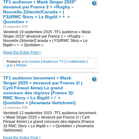
TF1 audience « Mask Singer 2025″
devancé par France 2 + »Rugby –
Nouvelle-Zélande/Canada » (
F3)/RMC Story « Le Bigdil » + »
Quotidien »
20 septembre 2025
Vendredi 19 septembre 2025 -TF1 audience « Mask
Singer 2025″ devancé par France 2 + »Rugby –
Nouvelle-Zélande/Canada » ( F3)/RMC Story « Le
Bigdil » + » Quotidien »
Read the Entire Post >
Posted in
actu-medias
|
Audiences TV
|
Confidentiels
|
gras
|
Médias
TF1 audience lancement « Mask
Singer 2025 » devancé par France 2/ (
Cyril Féraud 4ème) Le grand
concours des régions (France 3)/
RMC Story « Le Bigdil » / »
Quotidien » (Anamaria Vartolomei)
13 septembre 2025
Vendredi 12 septembre 2025 -TF1 audience lancement
« Mask Singer 2025 » devancé par France 2/ ( Cyril
Féraud 4ème) Le grand concours des régions (France
3)/ RMC Story « Le Bigdil » / » Quotidien » (Anamaria
Vartolomei)
Read the Entire Post >