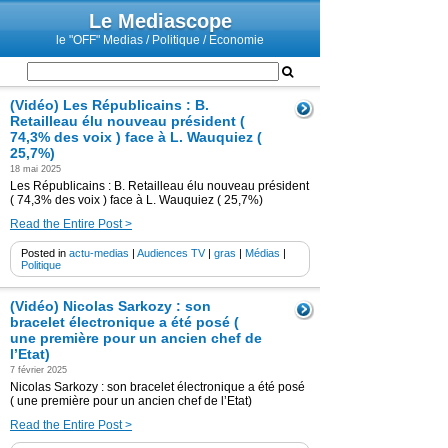
Le Mediascope
le "OFF" Medias / Politique / Economie
(Vidéo) Les Républicains : B.
Retailleau élu nouveau président (
74,3% des voix ) face à L. Wauquiez (
25,7%)
18 mai 2025
Les Républicains : B. Retailleau élu nouveau président
( 74,3% des voix ) face à L. Wauquiez ( 25,7%)
Read the Entire Post >
Posted in
actu-medias
|
Audiences TV
|
gras
|
Médias
|
Politique
(Vidéo) Nicolas Sarkozy : son
bracelet électronique a été posé (
une première pour un ancien chef de
l’Etat)
7 février 2025
Nicolas Sarkozy : son bracelet électronique a été posé
( une première pour un ancien chef de l’Etat)
Read the Entire Post >