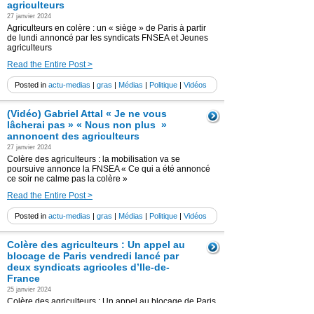
agriculteurs
27 janvier 2024
Agriculteurs en colère : un « siège » de Paris à partir
de lundi annoncé par les syndicats FNSEA et Jeunes
agriculteurs
Read the Entire Post >
Posted in
actu-medias
|
gras
|
Médias
|
Politique
|
Vidéos
(Vidéo) Gabriel Attal « Je ne vous
lâcherai pas » « Nous non plus »
annoncent des agriculteurs
27 janvier 2024
Colère des agriculteurs : la mobilisation va se
poursuive annonce la FNSEA « Ce qui a été annoncé
ce soir ne calme pas la colère »
Read the Entire Post >
Posted in
actu-medias
|
gras
|
Médias
|
Politique
|
Vidéos
Colère des agriculteurs : Un appel au
blocage de Paris vendredi lancé par
deux syndicats agricoles d’Ile-de-
France
25 janvier 2024
Colère des agriculteurs : Un appel au blocage de Paris
vendredi lancé par deux syndicats agricoles d’Ile-de-