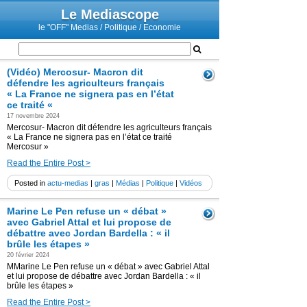
Le Mediascope
le "OFF" Medias / Politique / Economie
(Vidéo) Mercosur- Macron dit
défendre les agriculteurs français
« La France ne signera pas en l’état
ce traité «
17 novembre 2024
Mercosur- Macron dit défendre les agriculteurs français
« La France ne signera pas en l’état ce traité
Mercosur »
Read the Entire Post >
Posted in
actu-medias
|
gras
|
Médias
|
Politique
|
Vidéos
Marine Le Pen refuse un « débat »
avec Gabriel Attal et lui propose de
débattre avec Jordan Bardella : « il
brûle les étapes »
20 février 2024
MMarine Le Pen refuse un « débat » avec Gabriel Attal
et lui propose de débattre avec Jordan Bardella : « il
brûle les étapes »
Read the Entire Post >