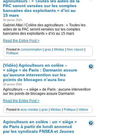
agriculteurs : « Toutes les aides de la
PAC seront versées sur les comptes
bancaires des exploitants » d’ici au
15 mars
30 janvier 2024
Gabriel Attal / Colère des agriculteurs : « Toutes les
aides de la PAC seront versées sur les comptes
bancaires des exploitants » d’ici au 15 mars
Read the Entire Post >
Posted in
consommation
|
gras
|
Médias
|
Non classé
|
Politique
(Vidéo) Agriculteurs en colère –
« siège » de Paris : Darmanin assure
qu’aucune intervention sur les
points de blocages n’aura lieu
29 janvier 2024
Agriculteurs – « siège » de Paris : aucune intervention
sur les points de blocages assure Darmanin
Read the Entire Post >
Posted in
actu-medias
|
gras
|
Médias
|
Politique
|
Vidéos
Agriculteurs en colère : un « siège »
de Paris à partir de lundi annoncé
par les syndicats FNSEA et Jeunes