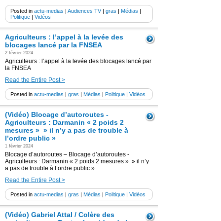
Posted in
actu-medias
|
Audiences TV
|
gras
|
Médias
|
Politique
|
Vidéos
Agriculteurs : l’appel à la levée des
blocages lancé par la FNSEA
2 février 2024
Agriculteurs : l’appel à la levée des blocages lancé par
la FNSEA
Read the Entire Post >
Posted in
actu-medias
|
gras
|
Médias
|
Politique
|
Vidéos
(Vidéo) Blocage d’autoroutes -
Agriculteurs : Darmanin « 2 poids 2
mesures » » il n’y a pas de trouble à
l’ordre public »
1 février 2024
Blocage d’autoroutes – Blocage d’autoroutes -
Agriculteurs : Darmanin « 2 poids 2 mesures » » il n’y
a pas de trouble à l’ordre public »
Read the Entire Post >
Posted in
actu-medias
|
gras
|
Médias
|
Politique
|
Vidéos
(Vidéo) Gabriel Attal / Colère des