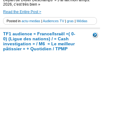
Départ de Didier Deschamps » J’ai fait mon temps.
2026, c’est très bien »
Read the Entire Post >
Posted in
actu-medias
|
Audiences TV
|
gras
|
Médias
TF1 audience « France/Israël »( 0-
0) (Ligue des nations) / « Cash
investigation » / M6 « Le meilleur
pâtissier » + Quotidien / TPMP
15 novembre 2024
Jeudi 14 novembre 2024- TF1 audience
« France/Israël »( 0-0) (Ligue des nations) / » Cash
investigation » / M6 « Le meilleur pâtissier » +
Quotidien / TPMP
Read the Entire Post >
Posted in
actu-medias
|
Audiences TV
|
Confidentiels
|
gras
|
Médias
(Vidéo) Mbappé – enquête pour viol
en Suède : l’attaquant dément /
Réaction de Deschamps / Le Real
Madrid retire sa photo d’une
campagne promotionnelle
15 octobre 2024
Mbappé : Enquête pour viol en Suède : l’attaquant