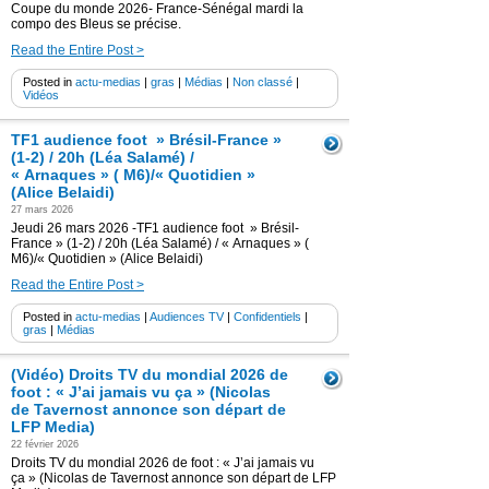
Coupe du monde 2026- France-Sénégal mardi la
compo des Bleus se précise.
Read the Entire Post >
Posted in
actu-medias
|
gras
|
Médias
|
Non classé
|
Vidéos
TF1 audience foot » Brésil-France »
(1-2) / 20h (Léa Salamé) /
« Arnaques » ( M6)/« Quotidien »
(Alice Belaidi)
27 mars 2026
Jeudi 26 mars 2026 -TF1 audience foot » Brésil-
France » (1-2) / 20h (Léa Salamé) / « Arnaques » (
M6)/« Quotidien » (Alice Belaidi)
Read the Entire Post >
Posted in
actu-medias
|
Audiences TV
|
Confidentiels
|
gras
|
Médias
(Vidéo) Droits TV du mondial 2026 de
foot : « J’ai jamais vu ça » (Nicolas
de Tavernost annonce son départ de
LFP Media)
22 février 2026
Droits TV du mondial 2026 de foot : « J’ai jamais vu
ça » (Nicolas de Tavernost annonce son départ de LFP