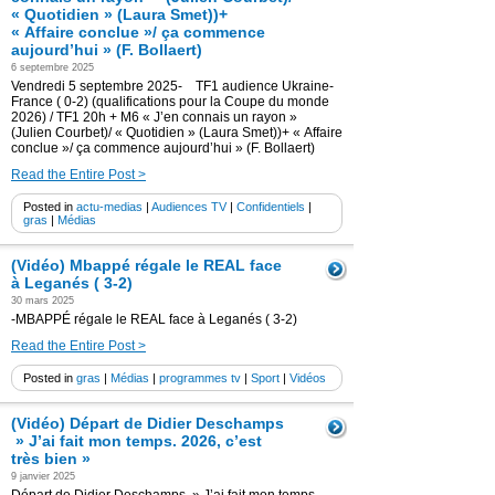
« Quotidien » (Laura Smet))+
« Affaire conclue »/ ça commence
aujourd’hui » (F. Bollaert)
6 septembre 2025
Vendredi 5 septembre 2025- TF1 audience Ukraine-
France ( 0-2) (qualifications pour la Coupe du monde
2026) / TF1 20h + M6 « J’en connais un rayon »
(Julien Courbet)/ « Quotidien » (Laura Smet))+ « Affaire
conclue »/ ça commence aujourd’hui » (F. Bollaert)
Read the Entire Post >
Posted in
actu-medias
|
Audiences TV
|
Confidentiels
|
gras
|
Médias
(Vidéo) Mbappé régale le REAL face
à Leganés ( 3-2)
30 mars 2025
-MBAPPÉ régale le REAL face à Leganés ( 3-2)
Read the Entire Post >
Posted in
gras
|
Médias
|
programmes tv
|
Sport
|
Vidéos
(Vidéo) Départ de Didier Deschamps
» J’ai fait mon temps. 2026, c’est
très bien »
9 janvier 2025