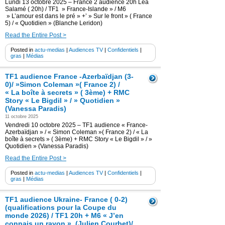
Lundi 13 octobre 2025 – France 2 audience 20h Léa
Salamé ( 20h) / TF1 » France-Islande » / M6
» L’amour est dans le pré » +’ » Sur le front » ( France
5) / « Quotidien » (Blanche Leridon)
Read the Entire Post >
Posted in
actu-medias
|
Audiences TV
|
Confidentiels
|
gras
|
Médias
TF1 audience France -Azerbaïdjan (3-
0)/ »Simon Coleman »( France 2) /
« La boîte à secrets » ( 3ème) + RMC
Story « Le Bigdil » / » Quotidien »
(Vanessa Paradis)
11 octobre 2025
Vendredi 10 octobre 2025 – TF1 audience « France-
Azerbaïdjan » / « Simon Coleman »( France 2) / « La
boîte à secrets » ( 3ème) + RMC Story « Le Bigdil » / »
Quotidien » (Vanessa Paradis)
Read the Entire Post >
Posted in
actu-medias
|
Audiences TV
|
Confidentiels
|
gras
|
Médias
TF1 audience Ukraine- France ( 0-2)
(qualifications pour la Coupe du
monde 2026) / TF1 20h + M6 « J’en
connais un rayon » (Julien Courbet)/