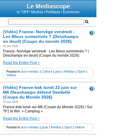
Le Mediascope
le "OFF" Medias / Politique / Economie
(Vidéo) France- Norvège vendredi :
Les Bleus surmotivés ? (Deschamps
en deuil) (Coupe du monde 2026)
25 juin 2026
France- Norvège vendredi : Les Bleus surmotivés ? (
Deschamps en deuil) (Coupe du monde 2026)
Read the Entire Post >
Posted in
actu-medias
|
Culture
|
gras
|
Médias
|
Sport
|
Vidéos
(Vidéo) France-Irak lundi 22 juin sur
M6 /Deschamps défend Dembélé
(Coupe du Monde 2026)
22 juin 2026
France-Irak lundi sur M6 (Coupe du Monde 2026) / Sur
TF1 le film » Camping ».
Read the Entire Post >
Posted in
actu-medias
|
gras
|
Médias
|
Sport
|
Vidéos