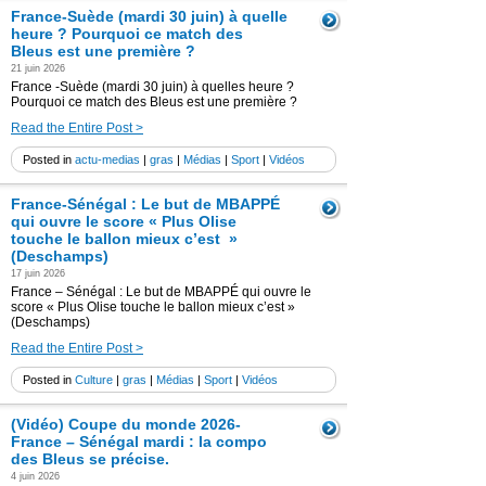
France-Suède (mardi 30 juin) à quelle
heure ? Pourquoi ce match des
Bleus est une première ?
21 juin 2026
France -Suède (mardi 30 juin) à quelles heure ?
Pourquoi ce match des Bleus est une première ?
Read the Entire Post >
Posted in
actu-medias
|
gras
|
Médias
|
Sport
|
Vidéos
France-Sénégal : Le but de MBAPPÉ
qui ouvre le score « Plus Olise
touche le ballon mieux c’est »
(Deschamps)
17 juin 2026
France – Sénégal : Le but de MBAPPÉ qui ouvre le
score « Plus Olise touche le ballon mieux c’est »
(Deschamps)
Read the Entire Post >
Posted in
Culture
|
gras
|
Médias
|
Sport
|
Vidéos
(Vidéo) Coupe du monde 2026-
France – Sénégal mardi : la compo
des Bleus se précise.
4 juin 2026