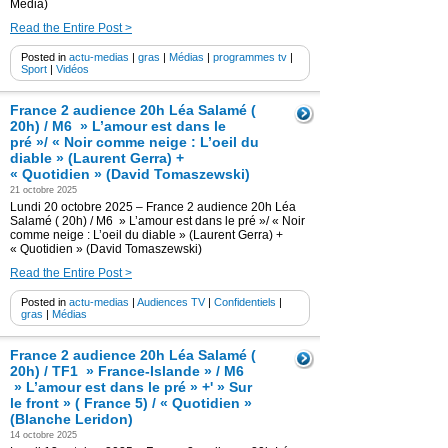
Media)
Read the Entire Post >
Posted in
actu-medias
|
gras
|
Médias
|
programmes tv
|
Sport
|
Vidéos
France 2 audience 20h Léa Salamé (
20h) / M6 » L’amour est dans le
pré »/ « Noir comme neige : L’oeil du
diable » (Laurent Gerra) +
« Quotidien » (David Tomaszewski)
21 octobre 2025
Lundi 20 octobre 2025 – France 2 audience 20h Léa
Salamé ( 20h) / M6 » L’amour est dans le pré »/ « Noir
comme neige : L’oeil du diable » (Laurent Gerra) +
« Quotidien » (David Tomaszewski)
Read the Entire Post >
Posted in
actu-medias
|
Audiences TV
|
Confidentiels
|
gras
|
Médias
France 2 audience 20h Léa Salamé (
20h) / TF1 » France-Islande » / M6
» L’amour est dans le pré » +' » Sur
le front » ( France 5) / « Quotidien »
(Blanche Leridon)
14 octobre 2025