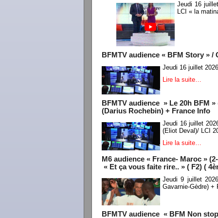
Jeudi 16 juil
LCI « la mati
BFMTV audience « BFM Story » / C
Jeudi 16 juillet 2
Lire la suite…
BFMTV audience » Le 20h BFM » (Ju
(Darius Rochebin) + France Info
Jeudi 16 juillet 2
(Eliot Deval)/ LCI 
Lire la suite…
M6 audience « France- Maroc » (2-
« Et ça vous faite rire.. » ( F2) ( 4
Jeudi 9 juillet 20
Gavarnie-Gèdre) + F
BFMTV audience « BFM Non stop» /