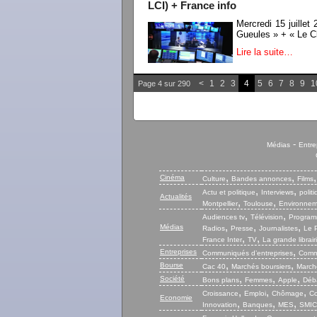
LCI) + France info
Mercredi 15 juill
Gueules » + « Le Cl
Lire la suite…
<
1
2
3
4
5
6
7
8
9
1
Page 4 sur 290
-
Médias
Entre
,
,
Cinéma
Culture
Bandes annonces
Films
,
,
Actu et politique
Interviews
polit
Actualités
,
,
Montpellier
Toulouse
Environnem
,
,
Audiences tv
Télévision
Program
,
,
,
Médias
Radios
Presse
Journalistes
Le P
,
,
France Inter
TV
La grande librair
,
Entreprises
Communiqués d’entreprises
Commu
,
,
Bourse
Cac 40
Marchés boursiers
Marché
,
,
,
Société
Bons plans
Femmes
Apple
Déb
,
,
,
Croissance
Emploi
Chômage
Co
Economie
,
,
,
Innovation
Banques
MES
SMIC