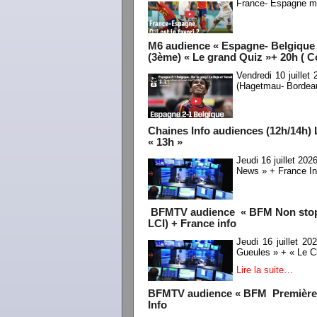
France- Espagne ma
M6 audience « Espagne- Belgique 
(3ème) « Le grand Quiz »+ 20h ( 
Vendredi 10 juille
(Hagetmau- Bordea
Chaines Info audiences (12h/14h) 
« 13h »
Jeudi 16 juillet 20
News » + France In
BFMTV audience « BFM Non stop» /
LCI) + France info
Jeudi 16 juillet 
Gueules » + « Le Cl
Lire la suite…
BFMTV audience « BFM Première »+
Info