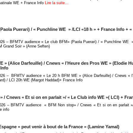
atinale WE + France Info
Lire la suite…
aola Puerari) / « Punchline WE » /LCI «18 h » + France Info +
2026 – BFMTV audience « Le club BFM» (Paola Puerari) / « Punchline WE »
M Grand Soir » (Anne Seften)
 (Alice Darfeuille) / Cnews « l’Heure des Pros WE » (Elodie Hu
Info
2026 – BFMTV audience « Le 20 h BFM WE » (Alice Darfeuille) / Cnews « l
rd) / LCI 20h WE (Margot Haddad)+ France Info
Cnews « Et si on en parlait »/ « Le Club info WE »( LCI) + Fran
 2026 – BFMTV audience « BFM Non stop» / Cnews « Et si on en parlait »/
e info
’Espagne « peut venir à bout de la France » (Lamine Yamal)