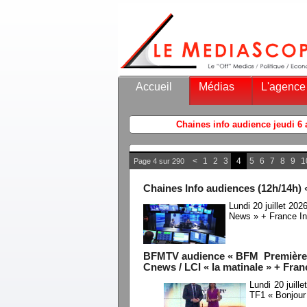
Accueil
Médias
L'agence
<
1
2
3
4
5
6
7
8
9
1
Page 4 sur 290
Chaines Info audiences (12h/14h) 
Lundi 20 juillet 20
News » + France In
BFMTV audience « BFM Première » 
Cnews / LCI « la matinale » + Fran
Lundi 20 juil
TF1 « Bonjour