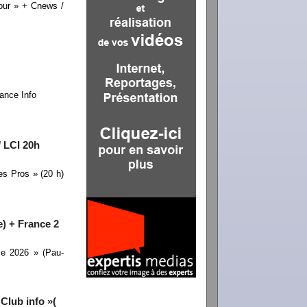
our » + Cnews /
ance Info
/ LCI 20h
s Pros » (20 h)
e) + France 2
ce 2026 » (Pau-
Club info »(