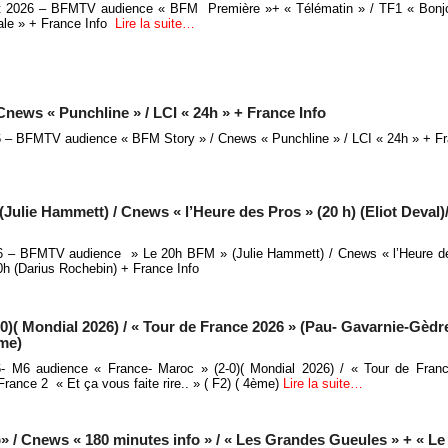
let 2026 – BFMTV audience « BFM Première »+ « Télématin » / TF1 « Bonj
nale » + France Info
Lire la suite…
news « Punchline » / LCI « 24h » + France Info
026 – BFMTV audience « BFM Story » / Cnews « Punchline » / LCI « 24h » + Fr
lie Hammett) / Cnews « l’Heure des Pros » (20 h) (Eliot Deval)
026 – BFMTV audience » Le 20h BFM » (Julie Hammett) / Cnews « l’Heure de
20h (Darius Rochebin) + France Info
0)( Mondial 2026) / « Tour de France 2026 » (Pau- Gavarnie-Gèdr
ème)
26- M6 audience « France- Maroc » (2-0)( Mondial 2026) / « Tour de Fran
rance 2 « Et ça vous faite rire.. » ( F2) ( 4ème)
Lire la suite…
 Cnews « 180 minutes info » / « Les Grandes Gueules » + « Le 