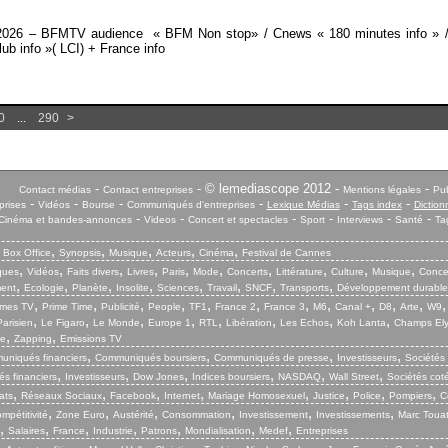
et 2026 – BFMTV audience « BFM Non stop» / Cnews « 180 minutes info » 
ub info »( LCI) + France info
0
...
290
>
-
- © lemediascope 2012 -
-
Contact médias
Contact entreprises
Mentions légales
Pub
-
-
-
-
-
-
prises
Vidéos
Bourse
Communiqués d'entreprises
Lexique Médias
Tags index
Diction
-
-
-
-
-
-
Cinéma et bandes-annonces
Videos
Concert et spectacles
Sport
Interviews
Santé
Ta
,
,
,
,
,
,
Box Office
Synopsis
Musique
Acteurs
Cinéma
Festival de Cannes
,
,
,
,
,
,
,
,
,
,
iques
Vidéos
Faits divers
Livres
Paris
Mode
Concerts
Littérature
Culture
Musique
Conce
,
,
,
,
,
,
,
,
ent
Ecologie
Planète
Insolite
Sciences
Travail
SNCF
Transports
Développement durable
,
,
,
,
,
,
,
,
,
,
,
mes TV
Prime Time
Publicité
People
TF1
France 2
France 3
M6
Canal +
D8
Arte
W9
,
,
,
,
,
,
,
,
arisien
Le Figaro
Le Monde
Europe 1
RTL
Libération
Les Echos
Koh Lanta
Champs El
,
,
ie
Zapping
Emissions TV
,
,
,
,
niqués financiers
Communiqués boursiers
Communiqués de presse
Investisseurs
Sociétés
,
,
,
,
,
,
s financiers
Investisseurs
Dow Jones
Indices boursiers
NASDAQ
Wall Street
Sociétés cot
,
,
,
,
,
,
,
,
ats
Réseaux Sociaux
Facebook
Internet
Mariage Homosexuel
Justice
Police
Pompiers
C
,
,
,
,
,
,
mpétitivité
Zone Euro
Austérité
Consommation
Investissement
Investissements
Marc Touat
,
,
,
,
,
,
,
Salaires
France
Industrie
Patrons
Mondialisation
Medef
Entreprises