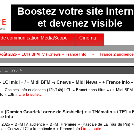
 de communication MediaScope
Cinéma
0
...
290
>
« LCI midi » / » Midi BFM »/ Cnews « Midi News » + France Info «
26 – Chaines Info audiences (12h/14h) LCI » Brunet sans filtre » / » Midi BFM
fo « 13h »
Lire la suite…
(Damien Gourlet/Lorène de Susbielle) + « Télématin » / TF1 « 
ce Info
let 2026 – BFMTV audience « BFM Première » (Pascale de La Tour du Pin) +
 » + Cnews / LCI « la matinale » + France Info
Lire la suite…