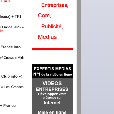
 la suite…
rdeaux) + TF1
de France 2026 »
uite…
 France Info
 »/ Cnews « Midi
Club info »(
/ « Les Grandes
 + France