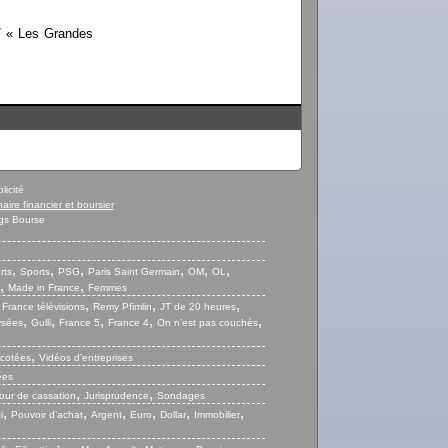
/ « Les Grandes
licité
naire financier et boursier
gs Bourse
,
,
,
,
,
,
rts
Sports
PSG
Paris Saint Germain
OM
OL
,
,
Made in France
Femmes
,
,
,
,
France télévisions
Remy Pfimlin
JT de 20 heures
,
,
,
,
,
ysées
Gulli
France 5
France 4
On n’est pas couchés
,
 cotées
Vidéos d’entreprises
ées
,
,
our de cassation
Jurisprudence
Sondages
,
,
,
,
,
,
i
Pouvoir d’achat
Argent
Euro
Dollar
Immobilier