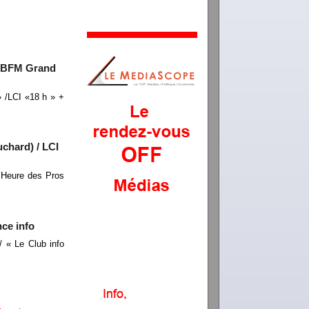
 « BFM Grand
 /LCI «18 h » +
chard) / LCI
’Heure des Pros
ce info
 « Le Club info