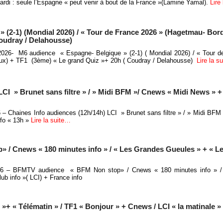
rdi : seule l’Espagne « peut venir à bout de la France »(Lamine Yamal).
Lire
» (2-1) (Mondial 2026) / « Tour de France 2026 » (Hagetmau- Bo
Coudray / Delahousse)
t 2026- M6 audience « Espagne- Belgique » (2-1) ( Mondial 2026) / « Tour 
ux) + TF1 (3ème) « Le grand Quiz »+ 20h ( Coudray / Delahousse)
Lire la s
LCI » Brunet sans filtre » / » Midi BFM »/ Cnews « Midi News » +
26 – Chaines Info audiences (12h/14h) LCI » Brunet sans filtre » / » Midi BFM
fo « 13h »
Lire la suite…
 Cnews « 180 minutes info » / « Les Grandes Gueules » + « Le 
2026 – BFMTV audience « BFM Non stop» / Cnews « 180 minutes info » 
ub info »( LCI) + France info
 « Télématin » / TF1 « Bonjour » + Cnews / LCI « la matinale »