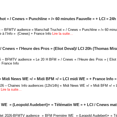
t » / Cnews « Punchline » /« 60 minutes Fauvelle » + LCI « 24h »
026 – BFMTV audience « Marschall Truchot » / Cnews « Punchline » /« 60 minu
e à l’Info » (Cnews) + France Info
Lire la suite…
 Cnews « l’Heure des Pros » (Eliot Deval)/ LCI 20h (Thomas Mis
026 – BFMTV audience « Le 20 H BFM » / Cnews « l’Heure des Pros » ( Eliot
 France Info
« Midi News WE »/ » Midi BFM »/ « LCI midi WE » + France Info «
2026 – Chaines Info audiences (12h/14h) « Midi News WE »/ » Midi BFM »/ «
»
Lire la suite…
E » (Leopold Audebert)+ « Télématin WE » + LCI / Cnews mat
illet 2026-BFMTV audience » BFM Première WE » (Leopold Audebert)+ « T