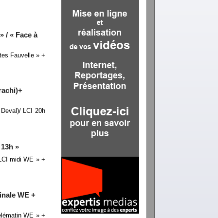
 / « Face à
tes Fauvelle » +
rachi)+
 Deval)/ LCI 20h
 13h »
 LCI midi WE » +
inale WE +
élématin WE » +