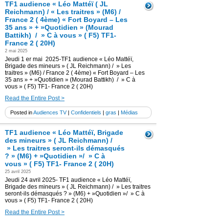
TF1 audience « Léo Mattéï ( JL
Reichmann) / « Les traitres » (M6) /
France 2 ( 4ème) « Fort Boyard – Les
35 ans » + »Quotidien » (Mourad
Battikh) / » C à vous » ( F5) TF1-
France 2 ( 20H)
2 mai 2025
Jeudi 1 er mai 2025-TF1 audience « Léo Mattéï,
Brigade des mineurs » ( JL Reichmann) / » Les
traitres » (M6) / France 2 ( 4ème) « Fort Boyard – Les
35 ans » + »Quotidien » (Mourad Battikh) / » C à
vous » ( F5) TF1- France 2 ( 20H)
Read the Entire Post >
Posted in
Audiences TV
|
Confidentiels
|
gras
|
Médias
TF1 audience « Léo Mattéï, Brigade
des mineurs » ( JL Reichmann) /
» Les traitres seront-ils démasqués
? » (M6) + »Quotidien »/ » C à
vous » ( F5) TF1- France 2 ( 20H)
25 avril 2025
Jeudi 24 avril 2025- TF1 audience « Léo Mattéï,
Brigade des mineurs » ( JL Reichmann) / » Les traitres
seront-ils démasqués ? » (M6) + »Quotidien »/ » C à
vous » ( F5) TF1- France 2 ( 20H)
Read the Entire Post >