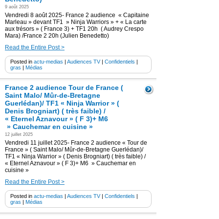
9 août 2025
Vendredi 8 août 2025- France 2 audience « Capitaine
Marleau » devant TF1 » Ninja Warriors » + « La carte
aux trésors » ( France 3) + TF1 20h ( Audrey Crespo
Mara) /France 2 20h (Julien Benedetto)
Read the Entire Post >
Posted in
actu-medias
|
Audiences TV
|
Confidentiels
|
gras
|
Médias
France 2 audience Tour de France (
Saint Malo/ Mûr-de-Bretagne
Guerlédan)/ TF1 « Ninja Warrior » (
Denis Brogniart) ( très faible) /
« Eternel Aznavour » ( F 3)+ M6
» Cauchemar en cuisine »
12 juillet 2025
Vendredi 11 juillet 2025- France 2 audience « Tour de
France » ( Saint Malo/ Mûr-de-Bretagne Guerlédan)/
TF1 « Ninja Warrior » ( Denis Brogniart) ( très faible) /
« Eternel Aznavour » ( F 3)+ M6 » Cauchemar en
cuisine »
Read the Entire Post >
Posted in
actu-medias
|
Audiences TV
|
Confidentiels
|
gras
|
Médias