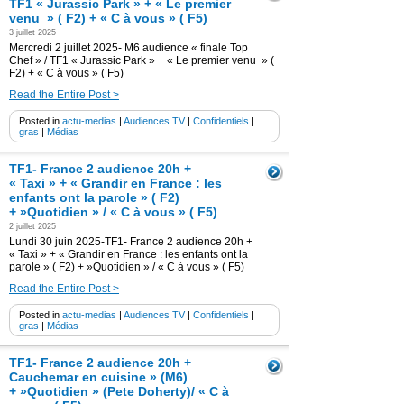
TF1 « Jurassic Park » + « Le premier
venu » ( F2) + « C à vous » ( F5)
3 juillet 2025
Mercredi 2 juillet 2025- M6 audience « finale Top
Chef » / TF1 « Jurassic Park » + « Le premier venu » (
F2) + « C à vous » ( F5)
Read the Entire Post >
Posted in
actu-medias
|
Audiences TV
|
Confidentiels
|
gras
|
Médias
TF1- France 2 audience 20h +
« Taxi » + « Grandir en France : les
enfants ont la parole » ( F2)
+ »Quotidien » / « C à vous » ( F5)
2 juillet 2025
Lundi 30 juin 2025-TF1- France 2 audience 20h +
« Taxi » + « Grandir en France : les enfants ont la
parole » ( F2) + »Quotidien » / « C à vous » ( F5)
Read the Entire Post >
Posted in
actu-medias
|
Audiences TV
|
Confidentiels
|
gras
|
Médias
TF1- France 2 audience 20h +
Cauchemar en cuisine » (M6)
+ »Quotidien » (Pete Doherty)/ « C à