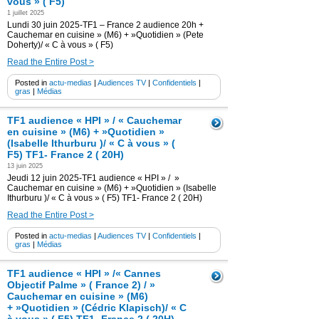
vous » ( F5)
1 juillet 2025
Lundi 30 juin 2025-TF1 – France 2 audience 20h +
Cauchemar en cuisine » (M6) + »Quotidien » (Pete
Doherty)/ « C à vous » ( F5)
Read the Entire Post >
Posted in
actu-medias
|
Audiences TV
|
Confidentiels
|
gras
|
Médias
TF1 audience « HPI » / « Cauchemar
en cuisine » (M6) + »Quotidien »
(Isabelle Ithurburu )/ « C à vous » (
F5) TF1- France 2 ( 20H)
13 juin 2025
Jeudi 12 juin 2025-TF1 audience « HPI » / »
Cauchemar en cuisine » (M6) + »Quotidien » (Isabelle
Ithurburu )/ « C à vous » ( F5) TF1- France 2 ( 20H)
Read the Entire Post >
Posted in
actu-medias
|
Audiences TV
|
Confidentiels
|
gras
|
Médias
TF1 audience « HPI » /« Cannes
Objectif Palme » ( France 2) / »
Cauchemar en cuisine » (M6)
+ »Quotidien » (Cédric Klapisch)/ « C