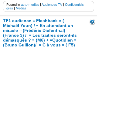
Posted in
actu-medias
|
Audiences TV
|
Confidentiels
|
gras
|
Médias
TF1 audience « Flashback » (
Michaël Youn) / « En attendant un
miracle » (Frédéric Diefenthal)
(France 3) / » Les traitres seront-ils
démasqués ? » (M6) + »Quotidien »
(Bruno Guillon)/ » C à vous » ( F5)
(forte baisse)
18 avril 2025
Jeudi 17 avril 2025- TF1 audience « Flashback » (
Michaël Youn) / « En attendant un miracle » ( Frédéric
Diefenthal) (France 3) / » Les traitres seront-ils
démasqués ? » (M6) + »Quotidien » (Bruno Guillon)/ »
C à vous » ( F5) (forte baisse)
Read the Entire Post >
Posted in
actu-medias
|
Audiences TV
|
Confidentiels
|
gras
|
Médias
TF1 audience « Flashback » en
baisse ( Michaël Youn)/ « Cash
Investigation » ( à La Banque
postale, des salariés sous l’œil de
l’IA)/ » Les traitres seront-ils
démasqués ? » (M6) + »Quotidien »