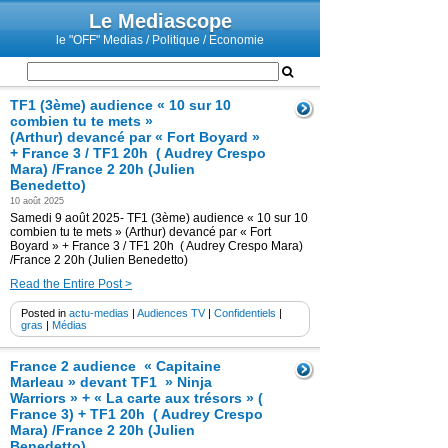
Le Mediascope
le "OFF" Medias / Politique / Economie
TF1 (3ème) audience « 10 sur 10
combien tu te mets »
(Arthur) devancé par « Fort Boyard »
+ France 3 / TF1 20h ( Audrey Crespo
Mara) /France 2 20h (Julien
Benedetto)
10 août 2025
Samedi 9 août 2025- TF1 (3ème) audience « 10 sur 10
combien tu te mets » (Arthur) devancé par « Fort
Boyard » + France 3 / TF1 20h ( Audrey Crespo Mara)
/France 2 20h (Julien Benedetto)
Read the Entire Post >
Posted in
actu-medias
|
Audiences TV
|
Confidentiels
|
gras
|
Médias
France 2 audience « Capitaine
Marleau » devant TF1 » Ninja
Warriors » + « La carte aux trésors » (
France 3) + TF1 20h ( Audrey Crespo
Mara) /France 2 20h (Julien
Benedetto)