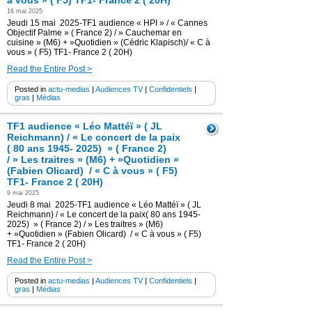
à vous » ( F5) TF1- France 2 ( 20H)
16 mai 2025
Jeudi 15 mai 2025-TF1 audience « HPI » / « Cannes
Objectif Palme » ( France 2) / » Cauchemar en
cuisine » (M6) + »Quotidien » (Cédric Klapisch)/ « C à
vous » ( F5) TF1- France 2 ( 20H)
Read the Entire Post >
Posted in
actu-medias
|
Audiences TV
|
Confidentiels
|
gras
|
Médias
TF1 audience « Léo Mattéï » ( JL
Reichmann) / « Le concert de la paix
( 80 ans 1945- 2025) » ( France 2)
/ » Les traitres » (M6) + »Quotidien »
(Fabien Olicard) / « C à vous » ( F5)
TF1- France 2 ( 20H)
9 mai 2025
Jeudi 8 mai 2025-TF1 audience « Léo Mattéï » ( JL
Reichmann) / « Le concert de la paix( 80 ans 1945-
2025) » ( France 2) / » Les traitres » (M6)
+ »Quotidien » (Fabien Olicard) / « C à vous » ( F5)
TF1- France 2 ( 20H)
Read the Entire Post >
Posted in
actu-medias
|
Audiences TV
|
Confidentiels
|
gras
|
Médias