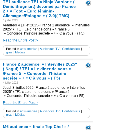
TF1 audience TF1 « Ninja Warrior » (
Denis Brogniart) devancé par France
2 + « Foot – Euro féminin-
Allemagne/Pologne » ( 2-0)( TMC)
5 juillet 2025
Vendredi 4 juillet 2025- France 2 audience » Intervilles
2025″ / TF1 « Le diner de cons » /France 5
» Concorde, l’histoire secrète » + « C à vous » ( F5)
Read the Entire Post >
Posted in
actu-medias
|
Audiences TV
|
Confidentiels
|
gras
|
Médias
France 2 audience » Intervilles 2025″
( Nagui) / TF1 « Le diner de cons »
/France 5 » Concorde, l’histoire
secrète » + « C à vous » ( F5)
4 juillet 2025
Jeudi 3 juillet 2025- France 2 audience » Intervilles
2025″ / TF1 « Le diner de cons » /France 5
» Concorde, l’histoire secrète » + « C à vous » ( F5)
Read the Entire Post >
Posted in
actu-medias
|
Audiences TV
|
Confidentiels
|
gras
|
Médias
M6 audience « finale Top Chef » /