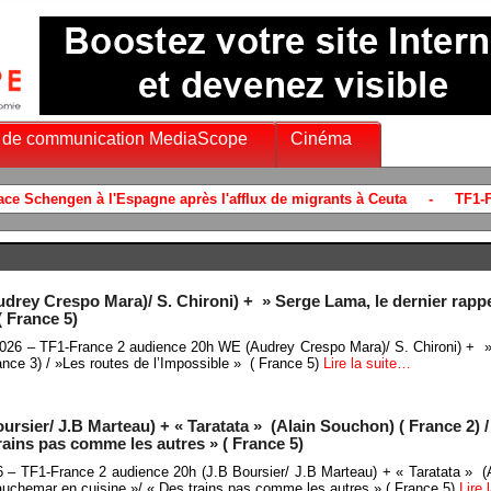
 de communication MediaScope
Cinéma
rey Crespo Mara)/ S. Chironi) + » Serge Lama, le dernier rappe
( France 5)
t 2026 – TF1-France 2 audience 20h WE (Audrey Crespo Mara)/ S. Chironi) + 
rance 3) / »Les routes de l’Impossible » ( France 5)
Lire la suite…
ursier/ J.B Marteau) + « Taratata » (Alain Souchon) ( France 2) 
rains pas comme les autres » ( France 5)
26 – TF1-France 2 audience 20h (J.B Boursier/ J.B Marteau) + « Taratata » (
auchemar en cuisine »/ « Des trains pas comme les autres » ( France 5)
Lire 