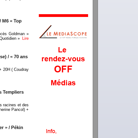
/ M6 « Top
rocès Goldman »
« Quotidien »
Lire
e) / « 70 ans
 + 20H ( Coudray
s Templiers
 racines et des
therine Pancol) +
r » / Pékin