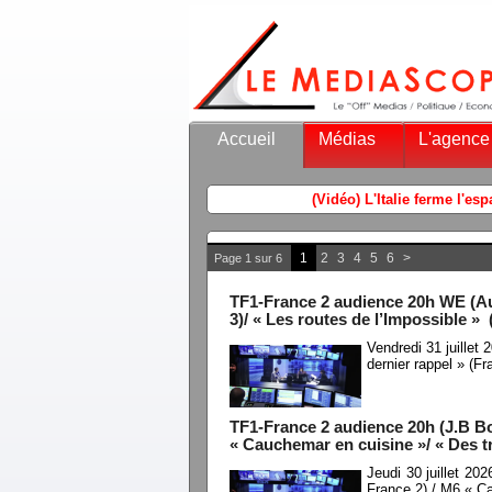
Accueil
Médias
L'agence
1
2
3
4
5
6
>
Page 1 sur 6
TF1-France 2 audience 20h WE (Aud
3)/ « Les routes de l’Impossible » 
Vendredi 31 juille
dernier rappel » (F
TF1-France 2 audience 20h (J.B Bo
« Cauchemar en cuisine »/ « Des t
Jeudi 30 juillet 20
France 2) / M6 « C