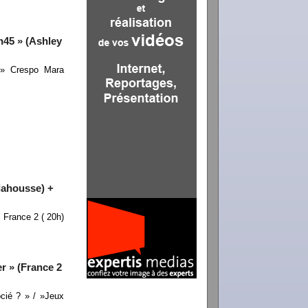
h45 » (Ashley
 » Crespo Mara
elahousse) +
 France 2 ( 20h)
r » (France 2
cié ? » / »Jeux