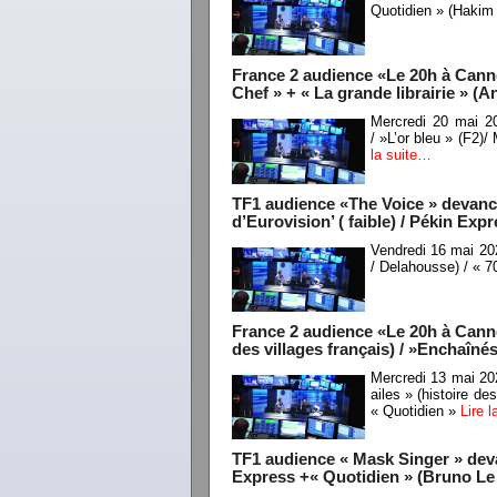
Quotidien » (Hakim
France 2 audience «Le 20h à Canne
Chef » + « La grande librairie » 
Mercredi 20 mai 2
/ »L’or bleu » (F2)
la suite…
TF1 audience «The Voice » devancé
d’Eurovision’ ( faible) / Pékin Exp
Vendredi 16 mai 20
/ Delahousse) / « 7
France 2 audience «Le 20h à Cannes
des villages français) / »Enchaînés 
Mercredi 13 mai 20
ailes » (histoire de
« Quotidien »
Lire 
TF1 audience « Mask Singer » deva
Express +« Quotidien » (Bruno Le