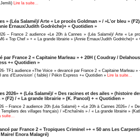
 Jemili)
Lire la suite…
s » (Léa Salamé)/ Arte « Le procès Goldman » / »L’or bleu » (F2)
(Annie Ernaux/Judith Godrèche)+ « Quotidien »
026 – France 2 audience «Le 20h à Cannes » (Léa Salamé)/ Arte « Le p
/ M6 « Top Chef » + « La grande librairie » (Annie Ernaux/Judith Godrèche)+ 
 par France 2 « Capitaine Marleau » + 20H ( Coudray / Delahouss
ress +« Quotidien »
26- TF1 audience «The Voice » devancé par France 2 « Capitaine Marleau »
0 ans d’Eurovision’ ( faible) / Pékin Express +« Quotidien »
Lire la suite…
 2026» + (Léa Salamé)/ « Des racines et des ailes » (histoire de
» (F2) / « La grande librairie » (K. Pancol) + « Quotidien »
26 – France 2 audience 20h (Léa Salamé) + «Le 20h à Cannes 2026» / « Des
s Templiers des villages français) / »Enchaînés » / « La grande librairie » (Ka
la suite…
ncé par France 2 « Tropiques Criminel »+ « 50 ans Les Carpentie
 Maire/ Enora Malagré)