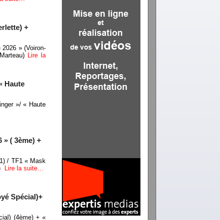
rlette) +
 2026 » (Voiron-
 Marteau)
Lire la
« Haute
nger »/ « Haute
 » ( 3ème) +
-1) / TF1 « Mask
n)
Lire la suite…
oyé Spécial)+
ial) (4ème) + «