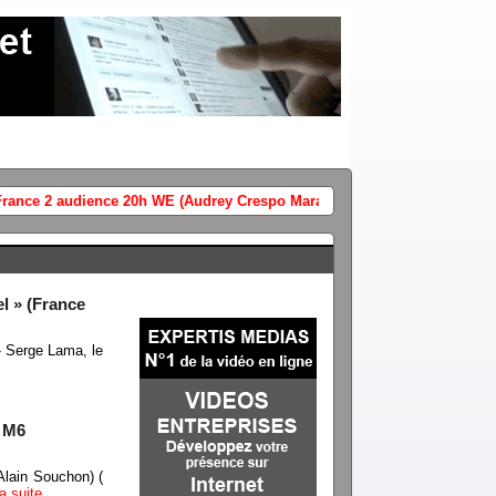
(Vidéo) L'Italie ferme l'espac
l » (France
» Serge Lama, le
/ M6
Alain Souchon) (
la suite…