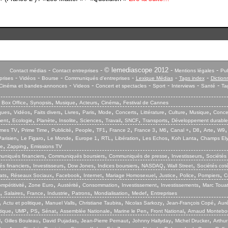
-
- © lemediascope 2012 -
-
Contact médias
Contact entreprises
Mentions légales
Pub
-
-
-
-
-
-
prises
Vidéos
Bourse
Communiqués d'entreprises
Lexique Médias
Tags index
Diction
-
-
-
-
-
-
Cinéma et bandes-annonces
Videos
Concert et spectacles
Sport
Interviews
Santé
Ta
,
,
,
,
,
,
Box Office
Synopsis
Musique
Acteurs
Cinéma
Festival de Cannes
,
,
,
,
,
,
,
,
,
,
iques
Vidéos
Faits divers
Livres
Paris
Mode
Concerts
Littérature
Culture
Musique
Conce
,
,
,
,
,
,
,
,
ent
Ecologie
Planète
Insolite
Sciences
Travail
SNCF
Transports
Développement durable
,
,
,
,
,
,
,
,
,
,
,
mes TV
Prime Time
Publicité
People
TF1
France 2
France 3
M6
Canal +
D8
Arte
W9
,
,
,
,
,
,
,
,
arisien
Le Figaro
Le Monde
Europe 1
RTL
Libération
Les Echos
Koh Lanta
Champs El
,
,
ie
Zapping
Emissions TV
,
,
,
,
niqués financiers
Communiqués boursiers
Communiqués de presse
Investisseurs
Sociétés
,
,
,
,
,
,
s financiers
Investisseurs
Dow Jones
Indices boursiers
NASDAQ
Wall Street
Sociétés cot
,
,
,
,
,
,
,
,
ats
Réseaux Sociaux
Facebook
Internet
Mariage Homosexuel
Justice
Police
Pompiers
C
,
,
,
,
,
,
mpétitivité
Zone Euro
Austérité
Consommation
Investissement
Investissements
Marc Touat
,
,
,
,
,
,
,
Salaires
France
Industrie
Patrons
Mondialisation
Medef
Entreprises
,
,
,
,
,
,
Actu et politique
Manuel Valls
Christiane Taubira
Nicolas Sarkozy
Jean-François Copé
Aurél
,
,
,
,
,
,
,
tique
UMP
PS
Sénat
Assemblée Nationale
Marine le Pen
Front National
Arnaud Montebo
,
,
,
,
,
,
l
Gilles Bouleau
David Pujadas
Jean-Pierre Pernaut
Johnny Hallyday
Michel Drucker
Arthur