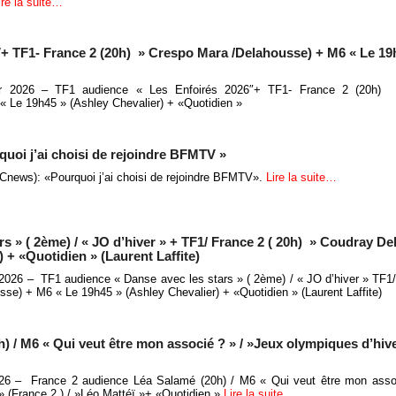
ire la suite…
″+ TF1- France 2 (20h) » Crespo Mara /Delahousse) + M6 « Le 19
ier 2026 – TF1 audience « Les Enfoirés 2026″+ TF1- France 2 (20h)
« Le 19h45 » (Ashley Chevalier) + «Quotidien »
uoi j’ai choisi de rejoindre BFMTV »
Cnews): «Pourquoi j’ai choisi de rejoindre BFMTV».
Lire la suite…
s » ( 2ème) / « JO d’hiver » + TF1/ France 2 ( 20h) » Coudray D
 + «Quotidien » (Laurent Laffite)
 2026 – TF1 audience « Danse avec les stars » ( 2ème) / « JO d’hiver » TF1/
e) + M6 « Le 19h45 » (Ashley Chevalier) + «Quotidien » (Laurent Laffite)
) / M6 « Qui veut être mon associé ? » / »Jeux olympiques d’hive
2026 – France 2 audience Léa Salamé (20h) / M6 « Qui veut être mon asso
» (France 2 ) / »Léo Mattéï »+ «Quotidien »
Lire la suite…