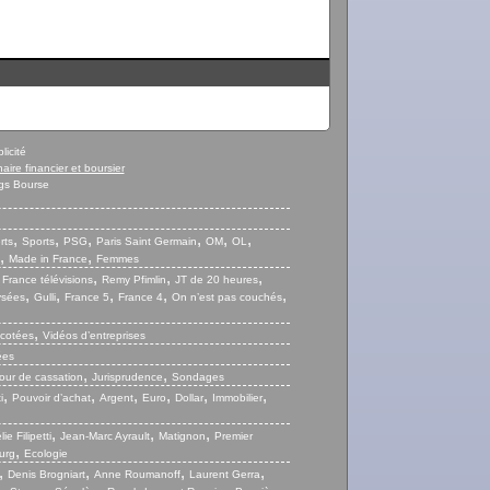
licité
naire financier et boursier
gs Bourse
,
,
,
,
,
,
rts
Sports
PSG
Paris Saint Germain
OM
OL
,
,
Made in France
Femmes
,
,
,
,
France télévisions
Remy Pfimlin
JT de 20 heures
,
,
,
,
,
ysées
Gulli
France 5
France 4
On n’est pas couchés
,
 cotées
Vidéos d’entreprises
ées
,
,
our de cassation
Jurisprudence
Sondages
,
,
,
,
,
,
i
Pouvoir d’achat
Argent
Euro
Dollar
Immobilier
,
,
,
ie Filipetti
Jean-Marc Ayrault
Matignon
Premier
,
urg
Ecologie
,
,
,
,
Denis Brogniart
Anne Roumanoff
Laurent Gerra