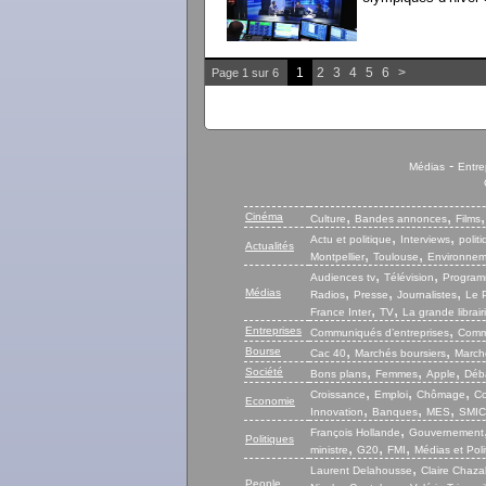
1
2
3
4
5
6
>
Page 1 sur 6
-
Médias
Entre
,
,
Cinéma
Culture
Bandes annonces
Films
,
,
Actu et politique
Interviews
polit
Actualités
,
,
Montpellier
Toulouse
Environnem
,
,
Audiences tv
Télévision
Program
,
,
,
Médias
Radios
Presse
Journalistes
Le P
,
,
France Inter
TV
La grande librair
,
Entreprises
Communiqués d’entreprises
Commu
,
,
Bourse
Cac 40
Marchés boursiers
Marché
,
,
,
Société
Bons plans
Femmes
Apple
Déb
,
,
,
Croissance
Emploi
Chômage
Co
Economie
,
,
,
Innovation
Banques
MES
SMIC
,
François Hollande
Gouvernement
Politiques
,
,
,
ministre
G20
FMI
Médias et Poli
,
Laurent Delahousse
Claire Chaza
People