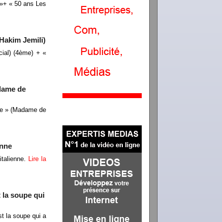
 »+ « 50 ans Les
(Hakim Jemili)
ial) (4ème) + «
adame de
ire » (Madame de
enne
italienne.
Lire la
 la soupe qui
st la soupe qui a