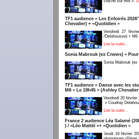
craché sur moi ».
L
TF1 audience « Les Enfoirés 2026
Chevalier) + «Quotidien »
Vendredi 27 févr
/Delahousse) + M6 
Lire la suite…
Sonia Mabrouk (ex Cnews) « Pourq
Sonia Mabrouk (ex 
TF1 audience « Danse avec les star
M6 « Le 19h45 » (Ashley Chevalier)
Vendredi 20 février
» Coudray Delahouss
Lire la suite…
France 2 audience Léa Salamé (20h
) / »Léo Mattéï »+ «Quotidien »
Jeudi 19 février 
olympiques d’hiver 