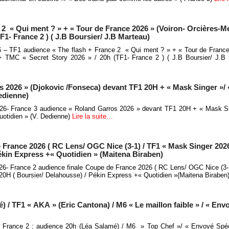
2 « Qui ment ? » + « Tour de France 2026 » (Voiron- Orcières-Me
F1- France 2 ) ( J.B Boursier/ J.B Marteau)
026 – TF1 audience « The flash + France 2 « Qui ment ? » + « Tour de France
 + TMC « Secret Story 2026 » / 20h (TF1- France 2 ) ( J.B Boursier/ J.B
 2026 » (Djokovic /Fonseca) devant TF1 20H + « Mask Singer »/ 
Dedienne)
26- France 3 audience « Roland Garros 2026 » devant TF1 20H + « Mask Si
Quotidien » (V. Dedienne)
Lire la suite…
 France 2026 ( RC Lens/ OGC Nice (3-1) / TF1 « Mask Singer 2026
Pékin Express +« Quotidien » (Maitena Biraben)
26- France 2 audience finale Coupe de France 2026 ( RC Lens/ OGC Nice (3
 20H ( Boursier/ Delahousse) / Pékin Express +« Quotidien »(Maitena Birabe
 / TF1 « AKA » (Eric Cantona) / M6 « Le maillon faible » / « Env
- France 2 : audience 20h (Léa Salamé) / M6 » Top Chef »/ « Envoyé Spéc