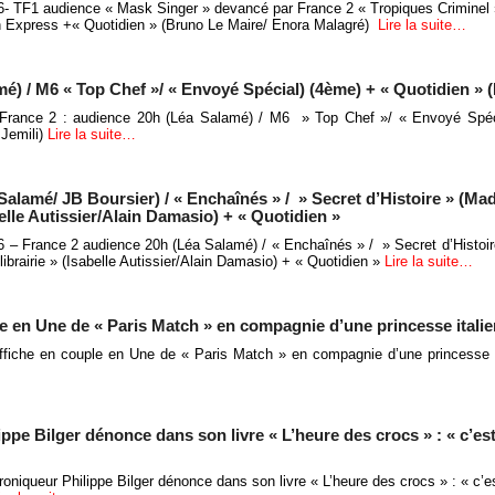
6- TF1 audience « Mask Singer » devancé par France 2 « Tropiques Criminel
in Express +« Quotidien » (Bruno Le Maire/ Enora Malagré)
Lire la suite…
é) / M6 « Top Chef »/ « Envoyé Spécial) (4ème) + « Quotidien » 
 France 2 : audience 20h (Léa Salamé) / M6 » Top Chef »/ « Envoyé Spéc
 Jemili)
Lire la suite…
Salamé/ JB Boursier) / « Enchaînés » / » Secret d’Histoire » (M
abelle Autissier/Alain Damasio) + « Quotidien »
6 – France 2 audience 20h (Léa Salamé) / « Enchaînés » / » Secret d’Histo
librairie » (Isabelle Autissier/Alain Damasio) + « Quotidien »
Lire la suite…
le en Une de « Paris Match » en compagnie d’une princesse itali
affiche en couple en Une de « Paris Match » en compagnie d’une princesse 
ppe Bilger dénonce dans son livre « L’heure des crocs » : « c’est
roniqueur Philippe Bilger dénonce dans son livre « L’heure des crocs » : « c’e