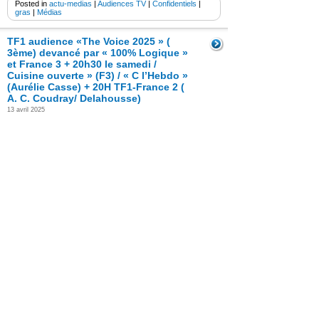
Posted in
actu-medias
|
Audiences TV
|
Confidentiels
|
gras
|
Médias
TF1 audience «The Voice 2025 » (
3ème) devancé par « 100% Logique »
et France 3 + 20h30 le samedi /
Cuisine ouverte » (F3) / « C l’Hebdo »
(Aurélie Casse) + 20H TF1-France 2 (
A. C. Coudray/ Delahousse)
13 avril 2025
Samedi 12 avril 2025- TF1 audience «The Voice 2025
» ( 3ème) devancé par « 100% Logique » et France 3
+ 20h30 le samedi / Cuisine ouverte » (F3) / « C
l’Hebdo » (Aurélie Casse) + 20H TF1-France 2 ( A. C.
Coudray/ Delahousse)
Read the Entire Post >
Posted in
actu-medias
|
Audiences TV
|
Confidentiels
|
gras
|
Médias
|
programmes tv
TF1 audience «The Voice 2025 » /
« 100% Logique » + Les rencontres
du Papotin (Charlotte Gainsbourg) /
« Pekin Express » (M6)/ « Cuisine
ouverte » (F3) / « C l’Hebdo » (Aurélie
Casse) + 20H France 2- TF1 ( A. Claire
Coudray/ Delahousse)
6 avril 2025