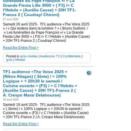
funérailles du Pape François »/ « La
Grande Fiesta Lille 3000 » ( F3) /« C
l’Hebdo » (Aurélie Casse) + 20H TF1-
France 2 ( Coudray/ Chironi)
27 avril 2025
Samedi 26 avril 2025- TF1 audience «The Voice 2025
» / « Qui restera dans la lumière ? » ( Bruno Guillon) /
» Les funérailles du Pape François »/ « La Grande
Fiesta Lille 3000 » ( F3) /« C l’Hebdo » (Aurélie Casse)
+ 20H TF1-France 2 ( Coudray/ Chironi)
Read the Entire Post >
Posted in
actu-medias
|
Audiences TV
|
Confidentiels
|
gras
|
Médias
TF1 audience «The Voice 2025 »
(Nikos Aliagas) ( 3ème) / « 100%
Logique » + 20h30 le samedi /
Cuisine ouverte » (F3) / « C l’Hebdo »
(Aurélie Casse) + 20H TF1-France 2 (
A. Crespo Mara/ Delahousse)
20 avril 2025
Samedi 19 avril 2025- TF1 audience «The Voice 2025
» ( 3ème) / « 100% Logique » + 20h30 le samedi /
Cuisine ouverte » (F3) / « C l’Hebdo » (Aurélie Casse)
+ 20H TF1-France 2 ( A. Crespo Mara/ Delahousse)
Read the Entire Post >