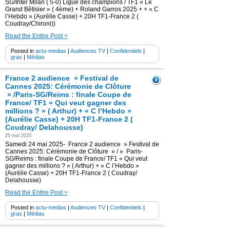
SG/Inter Milan ( 5-0) Ligue des champions / TF1 « Le
Grand Bêtisier » ( 4ème) + Roland Garros 2025 + + « C
l’Hebdo » (Aurélie Casse) + 20H TF1-France 2 (
Coudray/Chironi))
Read the Entire Post >
Posted in
actu-medias
|
Audiences TV
|
Confidentiels
|
gras
|
Médias
France 2 audience » Festival de
Cannes 2025: Cérémonie de Clôture
» /Paris-SG/Reims : finale Coupe de
France/ TF1 « Qui veut gagner des
millions ? » ( Arthur) + « C l’Hebdo »
(Aurélie Casse) + 20H TF1-France 2 (
Coudray/ Delahousse)
25 mai 2025
Samedi 24 mai 2025- France 2 audience » Festival de
Cannes 2025: Cérémonie de Clôture » / » Paris-
SG/Reims : finale Coupe de France/ TF1 « Qui veut
gagner des millions ? » ( Arthur) + « C l’Hebdo »
(Aurélie Casse) + 20H TF1-France 2 ( Coudray/
Delahousse)
Read the Entire Post >
Posted in
actu-medias
|
Audiences TV
|
Confidentiels
|
gras
|
Médias