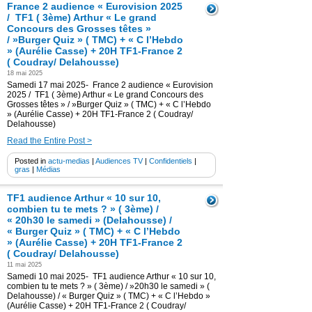
France 2 audience « Eurovision 2025
/ TF1 ( 3ème) Arthur « Le grand
Concours des Grosses têtes »
/ »Burger Quiz » ( TMC) + « C l’Hebdo
» (Aurélie Casse) + 20H TF1-France 2
( Coudray/ Delahousse)
18 mai 2025
Samedi 17 mai 2025- France 2 audience « Eurovision
2025 / TF1 ( 3ème) Arthur « Le grand Concours des
Grosses têtes » / »Burger Quiz » ( TMC) + « C l’Hebdo
» (Aurélie Casse) + 20H TF1-France 2 ( Coudray/
Delahousse)
Read the Entire Post >
Posted in
actu-medias
|
Audiences TV
|
Confidentiels
|
gras
|
Médias
TF1 audience Arthur « 10 sur 10,
combien tu te mets ? » ( 3ème) /
« 20h30 le samedi » (Delahousse) /
« Burger Quiz » ( TMC) + « C l’Hebdo
» (Aurélie Casse) + 20H TF1-France 2
( Coudray/ Delahousse)
11 mai 2025
Samedi 10 mai 2025- TF1 audience Arthur « 10 sur 10,
combien tu te mets ? » ( 3ème) / »20h30 le samedi » (
Delahousse) / « Burger Quiz » ( TMC) + « C l’Hebdo »
(Aurélie Casse) + 20H TF1-France 2 ( Coudray/