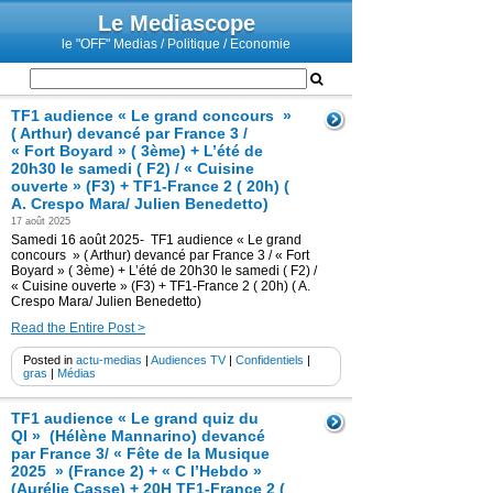
Le Mediascope
le "OFF" Medias / Politique / Economie
TF1 audience « Le grand concours »
( Arthur) devancé par France 3 /
« Fort Boyard » ( 3ème) + L’été de
20h30 le samedi ( F2) / « Cuisine
ouverte » (F3) + TF1-France 2 ( 20h) (
A. Crespo Mara/ Julien Benedetto)
17 août 2025
Samedi 16 août 2025- TF1 audience « Le grand
concours » ( Arthur) devancé par France 3 / « Fort
Boyard » ( 3ème) + L’été de 20h30 le samedi ( F2) /
« Cuisine ouverte » (F3) + TF1-France 2 ( 20h) ( A.
Crespo Mara/ Julien Benedetto)
Read the Entire Post >
Posted in
actu-medias
|
Audiences TV
|
Confidentiels
|
gras
|
Médias
TF1 audience « Le grand quiz du
QI » (Hélène Mannarino) devancé
par France 3/ « Fête de la Musique
2025 » (France 2) + « C l’Hebdo »
(Aurélie Casse) + 20H TF1-France 2 (