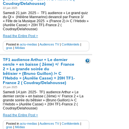
Coudray/Delahousse)
22 juin 2025
Samedi 21 juin 2025 – TF1 audience « Le grand quiz
du QI » (Hélène Mannarino) devancé par France 3/
« Fête de la Musique 2025 » (France 2) /« C l’Hebdo »
(Aurélie Casse) + 20H TF1-France 2 (
Coudray/Delahousse)
Read the Entire Post >
Posted in
actu-medias
|
Audiences TV
|
Confidentiels
|
gras
|
Médias
TF1 audience Arthur « Le dernier
cercle » en baisse ( 2ème) +/ France
2 « La grande soirée du
bêtisier » (Bruno Guillon) /« C
l’Hebdo » (Aurélie Casse) + 20H TF1-
France 2 ( Coudray/Delahousse)
15 juin 2025
Samedi 14 juin 2025- TF1 audience Arthur « Le
dernier cercle » en baisse ( 2ème) +/ France 2 « La
grande soirée du bêtisier » (Bruno Guillon) /« C
l’Hebdo » (Aurélie Casse) + 20H TF1-France 2 (
Coudray/Delahousse)
Read the Entire Post >
Posted in
actu-medias
|
Audiences TV
|
Confidentiels
|
gras
|
Médias