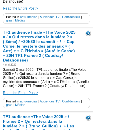
Delahousse)
Read the Entire Post >
Posted in
actu-medias
|
Audiences TV
|
Confidentiels
|
gras
|
Médias
TF1 audience finale «The Voice 2025
» / « Qui restera dans la lumière ? »
( 3ème) / »20h30 le samedi » / » Cap
Corse, le mystère des anneaux » (
Arte) + « C l’Hebdo » (Aurélie Casse)
+ 20H TF1-France 2 ( Coudray/
Delahousse)
4 mai 2025
Samedi 3 mai 2025- TF1 audience finale «The Voice
2025 » / « Qui restera dans la lumière ? » ( Bruno
Guillon) / »20h30 le samedi » / » Cap Corse, le
mystère des anneaux » ( Arte) + « C l’Hebdo » (Aurélie
Casse) + 20H TF1-France 2 ( Coudray/ Delahousse)
Read the Entire Post >
Posted in
actu-medias
|
Audiences TV
|
Confidentiels
|
gras
|
Médias
TF1 audience «The Voice 2025 » /
France 2 « Qui restera dans la
lumière ? » ( Bruno Guillon) / » Les