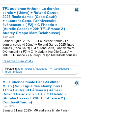
TF1 audience Arthur « Le dernier
cercle » ( 2ème) + Roland Garros
2025 finale dames (Coco Gauff)
+ »Laurent Gerra, l’anniversaire-
événement » ( F2) « C l’Hebdo »
(Aurélie Casse) + 20H TF1-France 2 (
Audrey Crespo Mara/Delahousse)
8 juin 2025
Samedi 6 juin 2025- TF1 audience Arthur « Le
dernier cercle »( 2ème) + Roland Garros 2025 finale
dames (Coco Gauff) + »Laurent Gerra, l’anniversaire-
événement » ( F2) « C l’Hebdo » (Aurélie Casse) +
20H TF1-France 2 ( Audrey Crespo Mara/Delahousse)
Read the Entire Post >
Posted in
actu-medias
|
Audiences TV
|
Confidentiels
|
gras
|
Médias
M6 audience finale Paris-SG/Inter
Milan ( 5-0) Ligue des champions /
TF1 « Le Grand Bêtisier » ( 4ème) +
Roland Garros 2025 + + « C l’Hebdo »
(Aurélie Casse) + 20H TF1-France 2 (
Coudray/Chironi)
1 juin 2025
Samedi 31 mai 2025- M6 audience finale Paris-