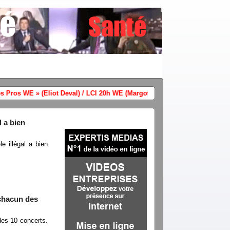
Chaines info audience same
l a bien
e illégal a bien
 chacun des
des 10 concerts.