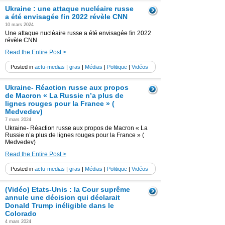
Ukraine : une attaque nucléaire russe
a été envisagée fin 2022 révèle CNN
10 mars 2024
Une attaque nucléaire russe a été envisagée fin 2022
révèle CNN
Read the Entire Post >
Posted in
actu-medias
|
gras
|
Médias
|
Politique
|
Vidéos
Ukraine- Réaction russe aux propos
de Macron « La Russie n’a plus de
lignes rouges pour la France » (
Medvedev)
7 mars 2024
Ukraine- Réaction russe aux propos de Macron « La
Russie n’a plus de lignes rouges pour la France » (
Medvedev)
Read the Entire Post >
Posted in
actu-medias
|
gras
|
Médias
|
Politique
|
Vidéos
(Vidéo) Etats-Unis : la Cour suprême
annule une décision qui déclarait
Donald Trump inéligible dans le
Colorado
4 mars 2024