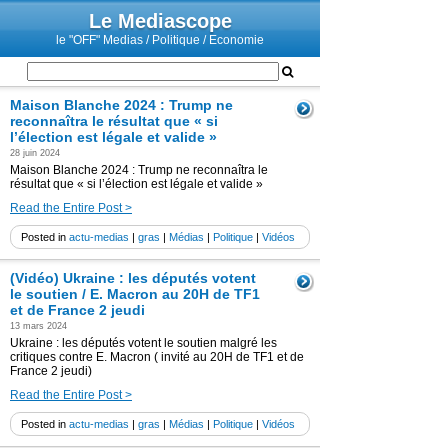
Le Mediascope
le "OFF" Medias / Politique / Economie
Maison Blanche 2024 : Trump ne
reconnaîtra le résultat que « si
l’élection est légale et valide »
28 juin 2024
Maison Blanche 2024 : Trump ne reconnaîtra le
résultat que « si l’élection est légale et valide »
Read the Entire Post >
Posted in
actu-medias
|
gras
|
Médias
|
Politique
|
Vidéos
(Vidéo) Ukraine : les députés votent
le soutien / E. Macron au 20H de TF1
et de France 2 jeudi
13 mars 2024
Ukraine : les députés votent le soutien malgré les
critiques contre E. Macron ( invité au 20H de TF1 et de
France 2 jeudi)
Read the Entire Post >
Posted in
actu-medias
|
gras
|
Médias
|
Politique
|
Vidéos