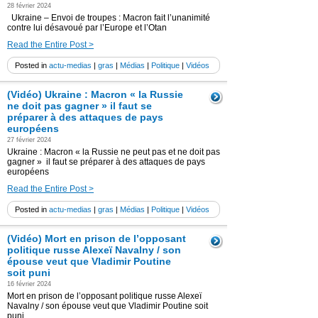
28 février 2024
Ukraine – Envoi de troupes : Macron fait l’unanimité
contre lui désavoué par l’Europe et l’Otan
Read the Entire Post >
Posted in
actu-medias
|
gras
|
Médias
|
Politique
|
Vidéos
(Vidéo) Ukraine : Macron « la Russie
ne doit pas gagner » il faut se
préparer à des attaques de pays
européens
27 février 2024
Ukraine : Macron « la Russie ne peut pas et ne doit pas
gagner » il faut se préparer à des attaques de pays
européens
Read the Entire Post >
Posted in
actu-medias
|
gras
|
Médias
|
Politique
|
Vidéos
(Vidéo) Mort en prison de l’opposant
politique russe Alexeï Navalny / son
épouse veut que Vladimir Poutine
soit puni
16 février 2024
Mort en prison de l’opposant politique russe Alexeï
Navalny / son épouse veut que Vladimir Poutine soit
puni