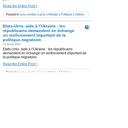
Read the Entire Post >
Posted in
actu-medias
|
gras
|
Médias
|
Politique
|
Vidéos
Etats-Unis- aide à l’Ukraine : les
républicains demandent en échange
un renforcement important de la
politique migratoire
13 février 2024
Etats-Unis- aide à l’Ukraine : les républicains
demandent en échange un renforcement important de
la politique migratoire.
Read the Entire Post >
Posted in
actu-medias
|
gras
|
Médias
|
Politique
(Vidéo) Ukraine : des missiles russes
tirés sur Kiev : la vengeance promise
par Poutine ?
2 janvier 2024
Ukraine : Kiev visé par des missiles russes : la
vengeance promise par Poutine ?
Read the Entire Post >
Posted in
actu-medias
|
gras
|
Médias
|
Politique
|
Vidéos