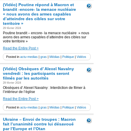
(Vidéo) Poutine répond à Macron et
brandit -encore- la menace nucléaire
« nous avons des armes capables
d’atteindre des cibles sur votre
territoire »
29 février 2024
Poutine brandit – encore- la menace nucléaire » nous
avons des armes capables d’atteindre des cibles sur
votre territoire »
Read the Entire Post >
Posted in
actu-medias
|
gras
|
Médias
|
Politique
|
Vidéos
(Vidéo) Obsèques d’ Alexeï Navalny
vendredi : les participants seront
filmés par les autorités
29 février 2024
Obsèques d’ Alexeï Navalny : Interdiction de filmer à
l’intérieur de l’église
Read the Entire Post >
Posted in
actu-medias
|
gras
|
Médias
|
Politique
|
Vidéos
Ukraine – Envoi de troupes : Macron
fait l’unanimité contre lui désavoué
par l’Europe et l’Otan