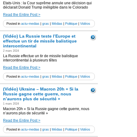
Etats-Unis : la Cour suprême annule une décision qui
déclarait Donald Trump inéligible dans le Colorado
Read the Entire Post >
Posted in
actu-medias
|
gras
|
Médias
|
Politique
|
Vidéos
(Vidéo) La Russie teste l’Europe et
effectue un tir de missile balistique
intercontinental
2 mars 2024
La Russie effectue un tir de missile balistique
intercontinental à plusieurs têtes
Read the Entire Post >
Posted in
actu-medias
|
gras
|
Médias
|
Politique
|
Vidéos
(Vidéo) Ukraine – Macron 20h « Si la
Russie gagne cette guerre, nous
n’aurons plus de sécurité »
1 mars 2024
Macron 20h « Si la Russie gagne cette guerre, nous
n’aurons plus de sécurité »
Read the Entire Post >
Posted in
actu-medias
|
gras
|
Médias
|
Politique
|
Vidéos