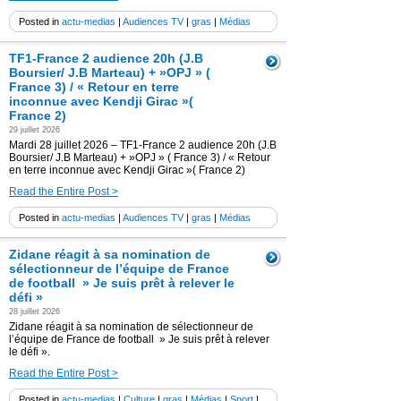
Posted in
actu-medias
|
Audiences TV
|
gras
|
Médias
TF1-France 2 audience 20h (J.B
Boursier/ J.B Marteau) + »OPJ » (
France 3) / « Retour en terre
inconnue avec Kendji Girac »(
France 2)
29 juillet 2026
Mardi 28 juillet 2026 – TF1-France 2 audience 20h (J.B
Boursier/ J.B Marteau) + »OPJ » ( France 3) / « Retour
en terre inconnue avec Kendji Girac »( France 2)
Read the Entire Post >
Posted in
actu-medias
|
Audiences TV
|
gras
|
Médias
Zidane réagit à sa nomination de
sélectionneur de l’équipe de France
de football » Je suis prêt à relever le
défi »
28 juillet 2026
Zidane réagit à sa nomination de sélectionneur de
l’équipe de France de football » Je suis prêt à relever
le défi ».
Read the Entire Post >
Posted in
actu-medias
|
Culture
|
gras
|
Médias
|
Sport
|