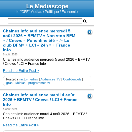
Le Mediascope
le "OFF" Medias / Politique / Economie
Chaines info audience mercredi 5
août 2026 + BFMTV « Non stop BFM
» / Cnews « Punchline été » /« Le
club BFM» + LCI « 24h » + France
Info
6 août 2026
Chaines info audience mercredi 5 août 2026 + BFMTV
/ Cnews / LCI + France Info
Read the Entire Post >
Posted in
actu-medias
|
Audiences TV
|
Confidentiels
|
gras
|
Médias
|
programmes tv
Chaines info audience mardi 4 août
2026 + BFMTV / Cnews / LCI + France
Info
5 août 2026
Chaines info audience mardi 4 août 2026 + BFMTV /
Cnews / LCI + France Info
Read the Entire Post >