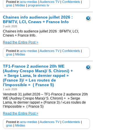
Posted in
actu-medias
|
Audiences TV
|
Confidentiels
|
gras
|
Médias
|
programmes tv
Chaines info audience juillet 2026 :
BFMTV, LCI, Cnews + France Info
3 août 2026
Chaines info audience juillet 2026 : BFMTV, LCI,
Cnews + France Info.
Read the Entire Post >
Posted in
actu-medias
|
Audiences TV
|
Confidentiels
|
gras
|
Médias
TF1-France 2 audience 20h WE
(Audrey Crespo Mara)/ S. Chironi) +
» Serge Lama, le dernier rappel »
(France 3)/ « Les routes de
l’Impossible » ( France 5)
1 août 2026
Vendredi 31 juillet 2026 – TF1-France 2 audience 20h
WE (Audrey Crespo Mara)/ S. Chironi) + » Serge
Lama, le dernier rappel » (France 3) / »Les routes de
l’Impossible » ( France 5)
Read the Entire Post >
Posted in
actu-medias
|
Audiences TV
|
Confidentiels
|
gras
|
Médias