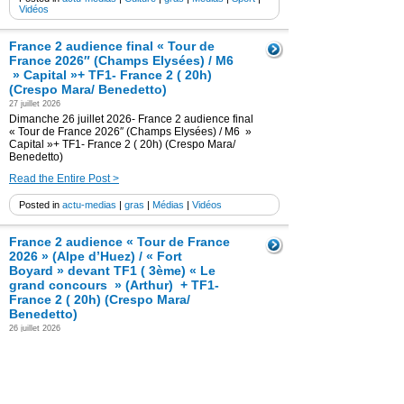
Vidéos
France 2 audience final « Tour de
France 2026″ (Champs Elysées) / M6
» Capital »+ TF1- France 2 ( 20h)
(Crespo Mara/ Benedetto)
27 juillet 2026
Dimanche 26 juillet 2026- France 2 audience final
« Tour de France 2026″ (Champs Elysées) / M6 »
Capital »+ TF1- France 2 ( 20h) (Crespo Mara/
Benedetto)
Read the Entire Post >
Posted in
actu-medias
|
gras
|
Médias
|
Vidéos
France 2 audience « Tour de France
2026 » (Alpe d’Huez) / « Fort
Boyard » devant TF1 ( 3ème) « Le
grand concours » (Arthur) + TF1-
France 2 ( 20h) (Crespo Mara/
Benedetto)
26 juillet 2026
Samedi 25 juillet 2026- France 2 audience « Tour de
France 2026 » (Alpe d’Huez) / « Fort Boyard » devant
TF1 « Le grand concours » (Arthur) + TF1- France 2 (
20h) (Crespo Mara/ Benedetto)
Read the Entire Post >