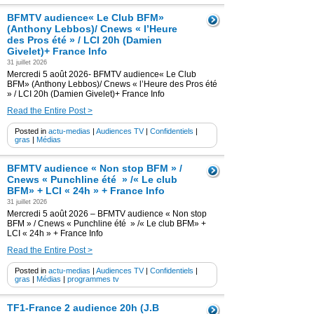
BFMTV audience« Le Club BFM»
(Anthony Lebbos)/ Cnews « l’Heure
des Pros été » / LCI 20h (Damien
Givelet)+ France Info
31 juillet 2026
Mercredi 5 août 2026- BFMTV audience« Le Club
BFM» (Anthony Lebbos)/ Cnews « l’Heure des Pros été
» / LCI 20h (Damien Givelet)+ France Info
Read the Entire Post >
Posted in
actu-medias
|
Audiences TV
|
Confidentiels
|
gras
|
Médias
BFMTV audience « Non stop BFM » /
Cnews « Punchline été » /« Le club
BFM» + LCI « 24h » + France Info
31 juillet 2026
Mercredi 5 août 2026 – BFMTV audience « Non stop
BFM » / Cnews « Punchline été » /« Le club BFM» +
LCI « 24h » + France Info
Read the Entire Post >
Posted in
actu-medias
|
Audiences TV
|
Confidentiels
|
gras
|
Médias
|
programmes tv
TF1-France 2 audience 20h (J.B