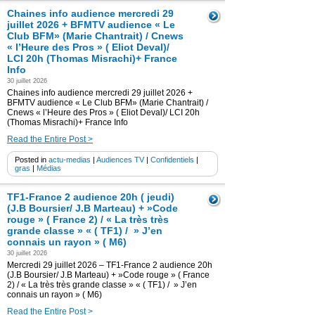
Chaines info audience mercredi 29
juillet 2026 + BFMTV audience « Le
Club BFM» (Marie Chantrait) / Cnews
« l’Heure des Pros » ( Eliot Deval)/
LCI 20h (Thomas Misrachi)+ France
Info
30 juillet 2026
Chaines info audience mercredi 29 juillet 2026 +
BFMTV audience « Le Club BFM» (Marie Chantrait) /
Cnews « l’Heure des Pros » ( Eliot Deval)/ LCI 20h
(Thomas Misrachi)+ France Info
Read the Entire Post >
Posted in
actu-medias
|
Audiences TV
|
Confidentiels
|
gras
|
Médias
TF1-France 2 audience 20h ( jeudi)
(J.B Boursier/ J.B Marteau) + »Code
rouge » ( France 2) / « La très très
grande classe » « ( TF1) / » J’en
connais un rayon » ( M6)
30 juillet 2026
Mercredi 29 juillet 2026 – TF1-France 2 audience 20h
(J.B Boursier/ J.B Marteau) + »Code rouge » ( France
2) / « La très très grande classe » « ( TF1) / » J’en
connais un rayon » ( M6)
Read the Entire Post >