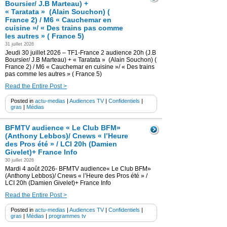
Boursier/ J.B Marteau) +
« Taratata » (Alain Souchon) (
France 2) / M6 « Cauchemar en
cuisine »/ « Des trains pas comme
les autres » ( France 5)
31 juillet 2026
Jeudi 30 juillet 2026 – TF1-France 2 audience 20h (J.B
Boursier/ J.B Marteau) + « Taratata » (Alain Souchon) (
France 2) / M6 « Cauchemar en cuisine »/ « Des trains
pas comme les autres » ( France 5)
Read the Entire Post >
Posted in
actu-medias
|
Audiences TV
|
Confidentiels
|
gras
|
Médias
BFMTV audience « Le Club BFM»
(Anthony Lebbos)/ Cnews « l’Heure
des Pros été » / LCI 20h (Damien
Givelet)+ France Info
30 juillet 2026
Mardi 4 août 2026- BFMTV audience« Le Club BFM»
(Anthony Lebbos)/ Cnews « l’Heure des Pros été » /
LCI 20h (Damien Givelet)+ France Info
Read the Entire Post >
Posted in
actu-medias
|
Audiences TV
|
Confidentiels
|
gras
|
Médias
|
programmes tv