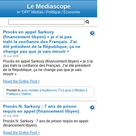
Le Mediascope
le "OFF" Medias / Politique / Economie
Procès en appel Sarkozy
(financement libyen) « je n’ai pas
trahi la confiance des Français. J’ai
été président de la République, ça ne
change pas que je vais mourir »
30 mai 2026
Procès en appel Sarkozy (financement libyen) « je n’ai
pas trahi la confiance des Français. J’ai été président
de la République, ça ne change pas que je vais
mourir »
Read the Entire Post >
Posted in
actu-medias
|
Audiences TV
|
gras
|
Médias
|
Politique
|
Vidéos
Procès N. Sarkozy : 7 ans de prison
requis en appel (financement libyen)
14 mai 2026
Procès N. Sarkozy : 7 ans de prison requis en appel
(financement libyen).
Read the Entire Post >