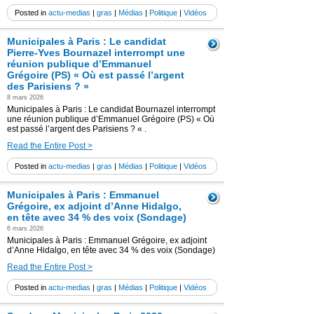
Posted in
actu-medias
|
gras
|
Médias
|
Politique
|
Vidéos
Municipales à Paris : Le candidat
Pierre-Yves Bournazel interrompt une
réunion publique d’Emmanuel
Grégoire (PS) « Où est passé l’argent
des Parisiens ? »
8 mars 2026
Municipales à Paris : Le candidat Bournazel interrompt
une réunion publique d’Emmanuel Grégoire (PS) « Où
est passé l’argent des Parisiens ? « .
Read the Entire Post >
Posted in
actu-medias
|
gras
|
Médias
|
Politique
|
Vidéos
Municipales à Paris : Emmanuel
Grégoire, ex adjoint d’Anne Hidalgo,
en tête avec 34 % des voix (Sondage)
6 mars 2026
Municipales à Paris : Emmanuel Grégoire, ex adjoint
d’Anne Hidalgo, en tête avec 34 % des voix (Sondage)
Read the Entire Post >
Posted in
actu-medias
|
gras
|
Médias
|
Politique
|
Vidéos