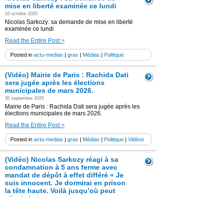
mise en liberté examinée ce lundi
10 octobre 2025
Nicolas Sarkozy: sa demande de mise en liberté
examinée ce lundi
Read the Entire Post >
Posted in
actu-medias
|
gras
|
Médias
|
Politique
(Vidéo) Mairie de Paris : Rachida Dati
sera jugée après les élections
municipales de mars 2026.
30 septembre 2025
Mairie de Paris : Rachida Dati sera jugée après les
élections municipales de mars 2026.
Read the Entire Post >
Posted in
actu-medias
|
gras
|
Médias
|
Politique
|
Vidéos
(Vidéo) Nicolas Sarkozy réagi à sa
condamnation à 5 ans ferme avec
mandat de dépôt à effet différé « Je
suis innocent. Je dormirai en prison
la tête haute. Voilà jusqu’où peut
aller la haine »
25 septembre 2025
Nicolas Sarkozy réagi à sa condamnation à 5 ans