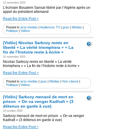
12 novembre 2025
L’écrivain Boualem Sansal libéré par l’Algérie après un
appel du président allemand
Read the Entire Post >
Posted in
actu-medias
|
Audiences TV
|
gras
|
Médias
|
Politique
|
Vidéos
(Vidéo) Nicolas Sarkozy remis en
liberté « La vérité triomphera » « La
fin de l’histoire reste à écrire »
10 novembre 2025
Nicolas Sarkozy remis en liberté « La vérité
triomphera » « La fin de l’histoire reste à écrire »
Read the Entire Post >
Posted in
actu-medias
|
gras
|
Médias
|
Non classé
|
Politique
|
Vidéos
(Vidéo) Sarkozy menacé de mort en
prison » On va venger Kadhafi » (3
détenus en garde à vue)
23 octobre 2025
Sarkozy menacé de mort en prison » On va venger
Kadhafi » (3 détenus en garde à vue)
Read the Entire Post >