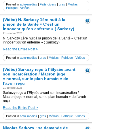
Posted in
actu-medias
|
Faits divers
|
gras
|
Médias
|
Politique
|
Vidéos
(Vidéo) N. Sarkozy 1ère nuit à la
prison de la Santé « C’est un
innocent qu’on enferme » ( Sarkozy)
21 octobre 2025
N. Sarkozy 1ère nuit à la prison de la Santé « C’est un
innocent qu’on enferme » ( Sarkozy)
Read the Entire Post >
Posted in
actu-medias
|
gras
|
Médias
|
Politique
|
Vidéos
(Vidéo) Sarkozy reçu à l’Elysée avant
son incarcération / Macron juge
« normal, sur le plan humain » de
l’avoir reçu
21 octobre 2025
Sarkozy reçu à l’Elysée avant son incarcération /
Macron juge « normal, sur le plan humain » de l’avoir
reçu.
Read the Entire Post >
Posted in
actu-medias
|
gras
|
Médias
|
Politique
|
Vidéos
Nicolas Sarkozy : sa demande de