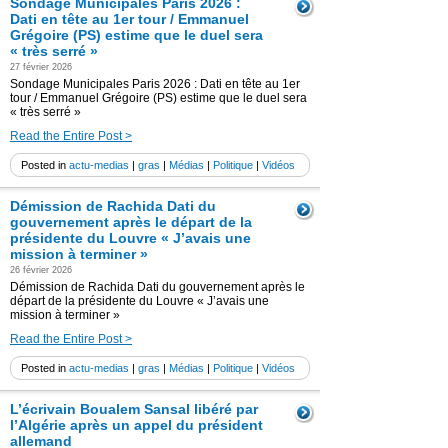
Sondage Municipales Paris 2026 :
Dati en tête au 1er tour / Emmanuel
Grégoire (PS) estime que le duel sera
« très serré »
27 février 2026
Sondage Municipales Paris 2026 : Dati en tête au 1er
tour / Emmanuel Grégoire (PS) estime que le duel sera
« très serré »
Read the Entire Post >
Posted in
actu-medias
|
gras
|
Médias
|
Politique
|
Vidéos
Démission de Rachida Dati du
gouvernement après le départ de la
présidente du Louvre « J’avais une
mission à terminer »
26 février 2026
Démission de Rachida Dati du gouvernement après le
départ de la présidente du Louvre « J’avais une
mission à terminer »
Read the Entire Post >
Posted in
actu-medias
|
gras
|
Médias
|
Politique
|
Vidéos
L’écrivain Boualem Sansal libéré par
l’Algérie après un appel du président
allemand