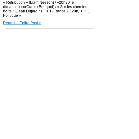
« Retribution » (Liam Neeson) / »20h30 le
dimanche »»(Carole Bouquet) / « Sur les chemins
noirs » (Jean Dujardin)+ TF1- France 2 ( 20h) + » C
Politique »
Read the Entire Post >
Posted in
actu-medias
|
Audiences TV
|
Confidentiels
|
gras
|
Médias
TF1 audience « En eaux très
trouble »/ Arte
« Prisonners » / »20h30 le
dimanche »» (Adèle Exarchopoulos,
Gilles Lelouch) + TF1 – France 2 (
20h)
6 octobre 2025
Dimanche 5 octobre 2025- TF1 audience « En eaux
très trouble »/ Arte « Prisonners » / »20h30 le
dimanche »» (Adèle Exarchopoulos, Gilles Lelouch) +
TF1 – France 2 ( 20h)
Read the Entire Post >
Posted in
actu-medias
|
Audiences TV
|
Confidentiels
|
gras
|
Médias
(Vidéo) La chanteuse Taylor Swift
annonce son mariage avec le joueur