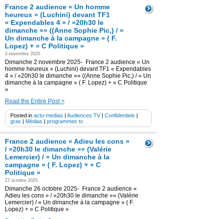
France 2 audience « Un homme
heureux » (Luchini) devant TF1
« Expendables 4 » / »20h30 le
dimanche »» ((Anne Sophie Pic,) / «
Un dimanche à la campagne » ( F.
Lopez) + » C Politique »
3 novembre 2025
Dimanche 2 novembre 2025- France 2 audience « Un
homme heureux » (Luchini) devant TF1 « Expendables
4 » / »20h30 le dimanche »» ((Anne Sophie Pic,) / « Un
dimanche à la campagne » ( F. Lopez) + » C Politique
»
Read the Entire Post >
Posted in
actu-medias
|
Audiences TV
|
Confidentiels
|
gras
|
Médias
|
programmes tv
France 2 audience « Adieu les cons »
/ »20h30 le dimanche »» (Valérie
Lemercier) / « Un dimanche à la
campagne » ( F. Lopez) + » C
Politique »
27 octobre 2025
Dimanche 26 octobre 2025- France 2 audience «
Adieu les cons » / »20h30 le dimanche »» (Valérie
Lemercier) / « Un dimanche à la campagne » ( F.
Lopez) + » C Politique »