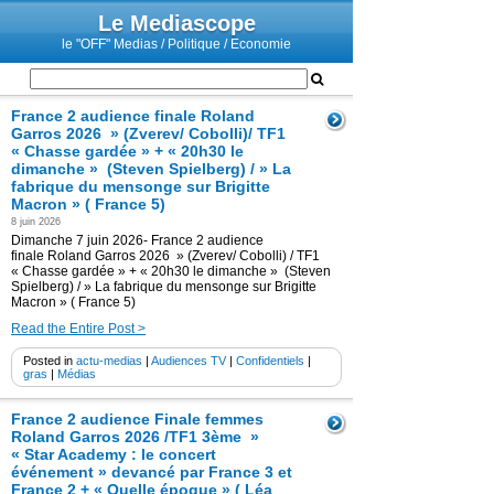
Le Mediascope
le "OFF" Medias / Politique / Economie
France 2 audience finale Roland
Garros 2026 » (Zverev/ Cobolli)/ TF1
« Chasse gardée » + « 20h30 le
dimanche » (Steven Spielberg) / » La
fabrique du mensonge sur Brigitte
Macron » ( France 5)
8 juin 2026
Dimanche 7 juin 2026- France 2 audience
finale Roland Garros 2026 » (Zverev/ Cobolli) / TF1
« Chasse gardée » + « 20h30 le dimanche » (Steven
Spielberg) / » La fabrique du mensonge sur Brigitte
Macron » ( France 5)
Read the Entire Post >
Posted in
actu-medias
|
Audiences TV
|
Confidentiels
|
gras
|
Médias
France 2 audience Finale femmes
Roland Garros 2026 /TF1 3ème »
« Star Academy : le concert
événement » devancé par France 3 et
France 2 + « Quelle époque » ( Léa