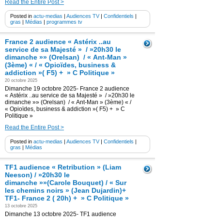
Read the Entire Post >
Posted in
actu-medias
|
Audiences TV
|
Confidentiels
|
gras
|
Médias
|
programmes tv
France 2 audience « Astérix ..au
service de sa Majesté » / »20h30 le
dimanche »» (Orelsan) / « Ant-Man »
(3ème) « / « Opioïdes, business &
addiction »( F5) + » C Politique »
20 octobre 2025
Dimanche 19 octobre 2025- France 2 audience
« Astérix ..au service de sa Majesté » / »20h30 le
dimanche »» (Orelsan) / « Ant-Man » (3ème) « /
« Opioïdes, business & addiction »( F5) + » C
Politique »
Read the Entire Post >
Posted in
actu-medias
|
Audiences TV
|
Confidentiels
|
gras
|
Médias
TF1 audience « Retribution » (Liam
Neeson) / »20h30 le
dimanche »»(Carole Bouquet) / « Sur
les chemins noirs » (Jean Dujardin)+
TF1- France 2 ( 20h) + » C Politique »
13 octobre 2025
Dimanche 13 octobre 2025- TF1 audience