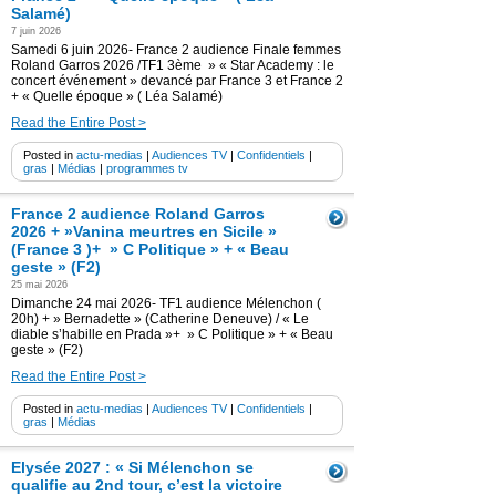
Salamé)
7 juin 2026
Samedi 6 juin 2026- France 2 audience Finale femmes
Roland Garros 2026 /TF1 3ème » « Star Academy : le
concert événement » devancé par France 3 et France 2
+ « Quelle époque » ( Léa Salamé)
Read the Entire Post >
Posted in
actu-medias
|
Audiences TV
|
Confidentiels
|
gras
|
Médias
|
programmes tv
France 2 audience Roland Garros
2026 + »Vanina meurtres en Sicile »
(France 3 )+ » C Politique » + « Beau
geste » (F2)
25 mai 2026
Dimanche 24 mai 2026- TF1 audience Mélenchon (
20h) + » Bernadette » (Catherine Deneuve) / « Le
diable s’habille en Prada »+ » C Politique » + « Beau
geste » (F2)
Read the Entire Post >
Posted in
actu-medias
|
Audiences TV
|
Confidentiels
|
gras
|
Médias
Elysée 2027 : « Si Mélenchon se
qualifie au 2nd tour, c’est la victoire