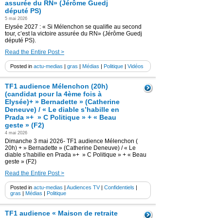
assurée du RN» (Jérôme Guedj
député PS)
5 mai 2026
Elysée 2027 : « Si Mélenchon se qualifie au second
tour, c’est la victoire assurée du RN» (Jérôme Guedj
député PS).
Read the Entire Post >
Posted in
actu-medias
|
gras
|
Médias
|
Politique
|
Vidéos
TF1 audience Mélenchon (20h)
(candidat pour la 4ème fois à
Elysée)+ » Bernadette » (Catherine
Deneuve) / « Le diable s’habille en
Prada »+ » C Politique » + « Beau
geste » (F2)
4 mai 2026
Dimanche 3 mai 2026- TF1 audience Mélenchon (
20h) + » Bernadette » (Catherine Deneuve) / « Le
diable s’habille en Prada »+ » C Politique » + « Beau
geste » (F2)
Read the Entire Post >
Posted in
actu-medias
|
Audiences TV
|
Confidentiels
|
gras
|
Médias
|
Politique
TF1 audience « Maison de retraite