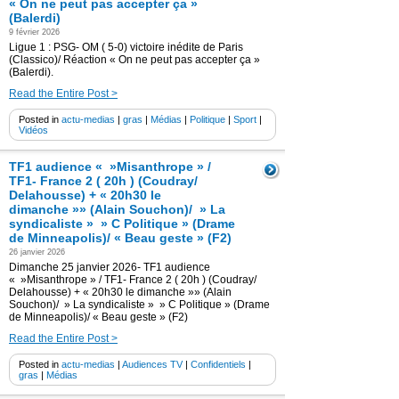
« On ne peut pas accepter ça »
(Balerdi)
9 février 2026
Ligue 1 : PSG- OM ( 5-0) victoire inédite de Paris
(Classico)/ Réaction « On ne peut pas accepter ça »
(Balerdi).
Read the Entire Post >
Posted in
actu-medias
|
gras
|
Médias
|
Politique
|
Sport
|
Vidéos
TF1 audience « »Misanthrope » /
TF1- France 2 ( 20h ) (Coudray/
Delahousse) + « 20h30 le
dimanche »» (Alain Souchon)/ » La
syndicaliste » » C Politique » (Drame
de Minneapolis)/ « Beau geste » (F2)
26 janvier 2026
Dimanche 25 janvier 2026- TF1 audience
« »Misanthrope » / TF1- France 2 ( 20h ) (Coudray/
Delahousse) + « 20h30 le dimanche »» (Alain
Souchon)/ » La syndicaliste » » C Politique » (Drame
de Minneapolis)/ « Beau geste » (F2)
Read the Entire Post >
Posted in
actu-medias
|
Audiences TV
|
Confidentiels
|
gras
|
Médias