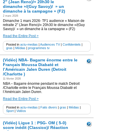
2″ (Jean Reno)/« 20h30 le
dimanche »/(Guy Savoy)/ » un
dimanche à la campagne » (F2)
2 mars 2026
Dimanche 1 mars 2026- TF1 audience « Maison de
retraite 2″ (Jean Reno)/« 20h30 le dimanche »/(Guy
Savoy)/ » un dimanche à la campagne » (F2)
Read the Entire Post >
Posted in
actu-medias
|
Audiences TV
|
Confidentiels
|
gras
|
Médias
|
programmes tv
(Vidéo) NBA- Bagarre énorme entre le
Français Moussa Diabaté et
l’Américain Jalen Duren (Detroit
/Charlotte )
11 février 2026
NBA – Bagarre énorme pendant le match Detroit
/Charlotte entre le Français Moussa Diabaté et
l’Américain Jalen Duren.
Read the Entire Post >
Posted in
actu-medias
|
Faits divers
|
gras
|
Médias
|
Sport
|
Vidéos
(Vidéo) Ligue 1 : PSG- OM ( 5-0)
score inédit (Classico)/ Réaction