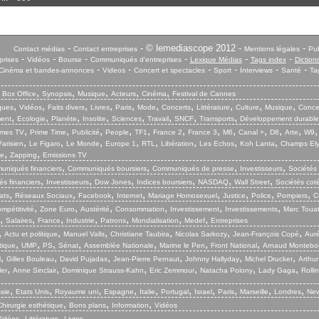
-
- © lemediascope 2012 -
-
Contact médias
Contact entreprises
Mentions légales
Pub
-
-
-
-
-
-
prises
Vidéos
Bourse
Communiqués d'entreprises
Lexique Médias
Tags index
Diction
-
-
-
-
-
-
Cinéma et bandes-annonces
Videos
Concert et spectacles
Sport
Interviews
Santé
Ta
,
,
,
,
,
,
Box Office
Synopsis
Musique
Acteurs
Cinéma
Festival de Cannes
,
,
,
,
,
,
,
,
,
,
iques
Vidéos
Faits divers
Livres
Paris
Mode
Concerts
Littérature
Culture
Musique
Conce
,
,
,
,
,
,
,
,
ent
Ecologie
Planète
Insolite
Sciences
Travail
SNCF
Transports
Développement durable
,
,
,
,
,
,
,
,
,
,
,
mes TV
Prime Time
Publicité
People
TF1
France 2
France 3
M6
Canal +
D8
Arte
W9
,
,
,
,
,
,
,
,
arisien
Le Figaro
Le Monde
Europe 1
RTL
Libération
Les Echos
Koh Lanta
Champs El
,
,
ie
Zapping
Emissions TV
,
,
,
,
niqués financiers
Communiqués boursiers
Communiqués de presse
Investisseurs
Sociétés
,
,
,
,
,
,
s financiers
Investisseurs
Dow Jones
Indices boursiers
NASDAQ
Wall Street
Sociétés cot
,
,
,
,
,
,
,
,
ats
Réseaux Sociaux
Facebook
Internet
Mariage Homosexuel
Justice
Police
Pompiers
C
,
,
,
,
,
,
mpétitivité
Zone Euro
Austérité
Consommation
Investissement
Investissements
Marc Touat
,
,
,
,
,
,
,
Salaires
France
Industrie
Patrons
Mondialisation
Medef
Entreprises
,
,
,
,
,
,
Actu et politique
Manuel Valls
Christiane Taubira
Nicolas Sarkozy
Jean-François Copé
Aurél
,
,
,
,
,
,
,
tique
UMP
PS
Sénat
Assemblée Nationale
Marine le Pen
Front National
Arnaud Montebo
,
,
,
,
,
,
l
Gilles Bouleau
David Pujadas
Jean-Pierre Pernaut
Johnny Hallyday
Michel Drucker
Arthur
,
,
,
,
,
,
ler
Anne Sinclair
Dominique Strauss-Kahn
Eric Zemmour
Natacha Polony
Lady Gaga
Rolli
,
,
,
,
,
,
,
,
,
,
sie
Etats Unis
Royaume uni
Espagne
Italie
Portugal
Israel
Paris
Marseille
Londres
New
,
,
,
Chirurgie esthétique
Bons plans
Information
Vidéos
,
,
Vidéos
Littérature
Livres