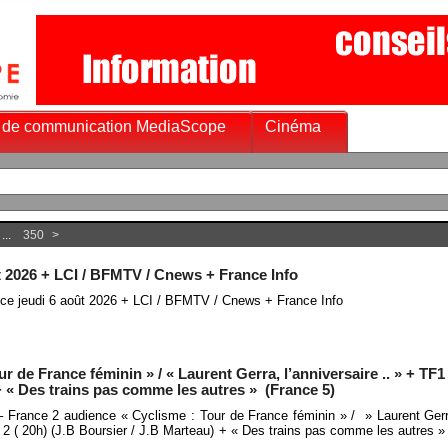
 de communication MediaScope
Cinéma
...
350
>
t 2026 + LCI / BFMTV / Cnews + France Info
nce jeudi 6 août 2026 + LCI / BFMTV / Cnews + France Info
 de France féminin » / « Laurent Gerra, l’anniversaire .. » + TF1
+ « Des trains pas comme les autres » (France 5)
– France 2 audience « Cyclisme : Tour de France féminin » / » Laurent Gerra
 2 ( 20h) (J.B Boursier / J.B Marteau) + « Des trains pas comme les autres 