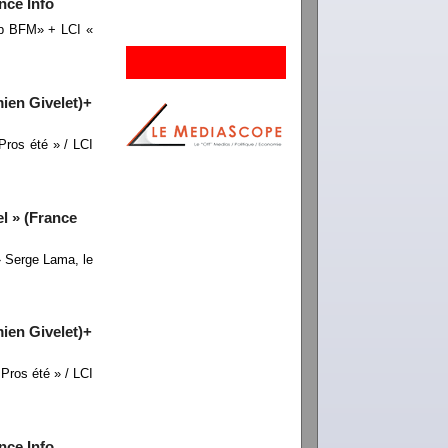
nce Info
ub BFM» + LCI «
ien Givelet)+
ros été » / LCI
l » (France
» Serge Lama, le
ien Givelet)+
ros été » / LCI
nce Info