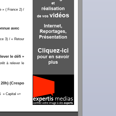
 » ( France 2) /
connue avec
ce 3) / « Retour
ever le défi »
rêt à relever le
( 20h) (Crespo
6 » Capital »+