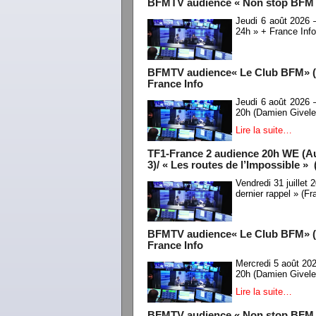
BFMTV audience « Non stop BFM » 
Jeudi 6 août 2026
24h » + France Inf
BFMTV audience« Le Club BFM» (An
France Info
Jeudi 6 août 2026
20h (Damien Givele
Lire la suite…
TF1-France 2 audience 20h WE (Aud
3)/ « Les routes de l’Impossible » 
Vendredi 31 juille
dernier rappel » (F
BFMTV audience« Le Club BFM» (An
France Info
Mercredi 5 août 20
20h (Damien Givele
Lire la suite…
BFMTV audience « Non stop BFM » 