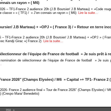
connais un rayon » ( M6)
 2026 – TF1-France 2 audience 20h (J.B Boursier/ J.B Marteau) + »Code rouge
de classe » « ( TF1) / » J’en connais un rayon » ( M6)
Lire la suite…
ursier/ J.B Marteau) + »OPJ » ( France 3) / « Retour en terre in
026 – TF1-France 2 audience 20h (J.B Boursier/ J.B Marteau) + »OPJ » ( Fran
avec Kendji Girac »( France 2)
Lire la suite…
lectionneur de l’équipe de France de football » Je suis prêt à rel
 nomination de sélectionneur de l’équipe de France de football » Je suis p
e…
 France 2026″ (Champs Elysées) / M6 » Capital »+ TF1- France 2 
t 2026- France 2 audience final « Tour de France 2026″ (Champs Elysées) / M
h) (Crespo Mara/ Benedetto)
...
350
>