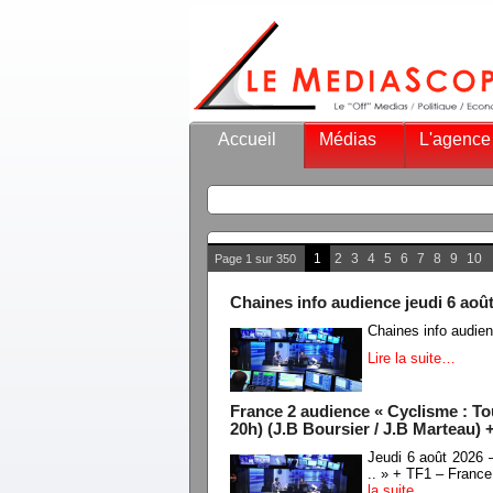
Accueil
Médias
L'agence
1
2
3
4
5
6
7
8
9
10
Page 1 sur 350
Chaines info audience jeudi 6 aoû
Chaines info audie
Lire la suite…
France 2 audience « Cyclisme : Tour
20h) (J.B Boursier / J.B Marteau) 
Jeudi 6 août 2026 
.. » + TF1 – France
la suite…