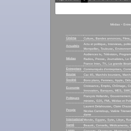
-
Médias
Entre
,
,
Cinéma
Culture
Bandes annonces
Films
,
,
Actu et politique
Interviews
polit
Actualités
,
,
Montpellier
Toulouse
Environnem
,
,
Audiences tv
Télévision
Program
,
,
,
Médias
Radios
Presse
Journalistes
Le P
,
,
France Inter
TV
La grande librair
,
Entreprises
Communiqués d’entreprises
Commu
,
,
Bourse
Cac 40
Marchés boursiers
Marché
,
,
,
Société
Bons plans
Femmes
Apple
Déb
,
,
,
Croissance
Emploi
Chômage
Co
Economie
,
,
,
Innovation
Banques
MES
SMIC
,
François Hollande
Gouvernement
Politiques
,
,
,
ministre
G20
FMI
Médias et Poli
,
Laurent Delahousse
Claire Chaza
People
,
Nicolas Canteloup
Valérie Trierwei
dame
,
,
,
,
International
Monde
Egypte
Syrie
Libye
Rus
,
,
,
Santé
Beauté
Conseils
Médicaments
,
,
,
Loisirs
Concerts
Chanteurs
Musiques