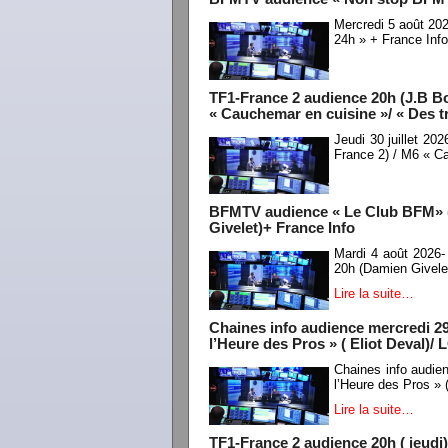
Mercredi 5 août 20
24h » + France Inf
TF1-France 2 audience 20h (J.B Bo
« Cauchemar en cuisine »/ « Des t
Jeudi 30 juillet 20
France 2) / M6 « C
BFMTV audience « Le Club BFM» (A
Givelet)+ France Info
Mardi 4 août 2026
20h (Damien Givele
Lire la suite…
Chaines info audience mercredi 29
l’Heure des Pros » ( Eliot Deval)/
Chaines info audie
l’Heure des Pros » 
Lire la suite…
TF1-France 2 audience 20h ( jeudi)