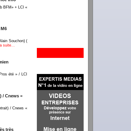
ub BFM» + LCI «
/ M6
Alain Souchon) (
la suite…
mien
ros été » / LCI
) / Cnews «
trait) / Cnews «
ès très