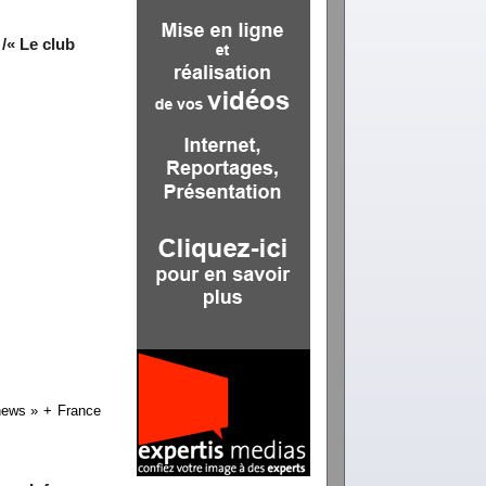
/« Le club
news » + France