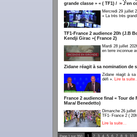
grande classe » « ( TF1) / » J’en 
Mercredi 29 juillet
« La très très gran
TF1-France 2 audience 20h (J.B Bo
Kendji Girac »( France 2)
Mardi 28 juillet 2
en terre inconnue 
Zidane réagit à sa nomination de sé
Zidane réagit à sa
défi ».
Lire la suit
France 2 audience final « Tour de
Mara/ Benedetto)
Dimanche 26 juille
TF1- France 2 ( 20
Lire la suite…
1
2
3
4
5
6
7
8
9
10
Page 1 sur 350