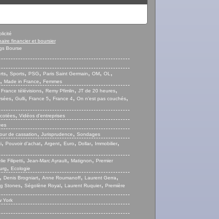
licité
naire financier et boursier
gs Bourse
,
,
,
,
,
,
rts
Sports
PSG
Paris Saint Germain
OM
OL
,
,
Made in France
Femmes
,
,
,
,
France télévisions
Remy Pfimlin
JT de 20 heures
,
,
,
,
,
ysées
Gulli
France 5
France 4
On n’est pas couchés
,
 cotées
Vidéos d’entreprises
ées
,
,
our de cassation
Jurisprudence
Sondages
,
,
,
,
,
,
i
Pouvoir d’achat
Argent
Euro
Dollar
Immobilier
,
,
,
ie Filipetti
Jean-Marc Ayrault
Matignon
Premier
,
urg
Ecologie
,
,
,
,
Denis Brogniart
Anne Roumanoff
Laurent Gerra
,
,
,
ng Stones
Ségolène Royal
Laurent Ruquier
Première
 York