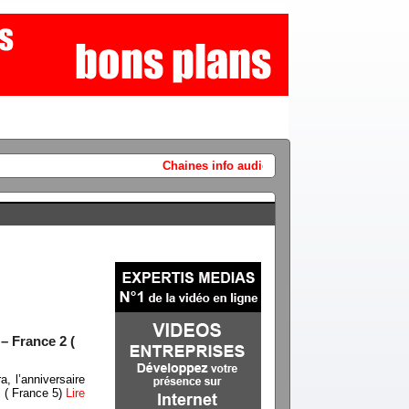
Chaines info audience jeudi 6 août 2026 + LCI / BFMTV / Cnew
 – France 2 (
, l’anniversaire
» ( France 5)
Lire