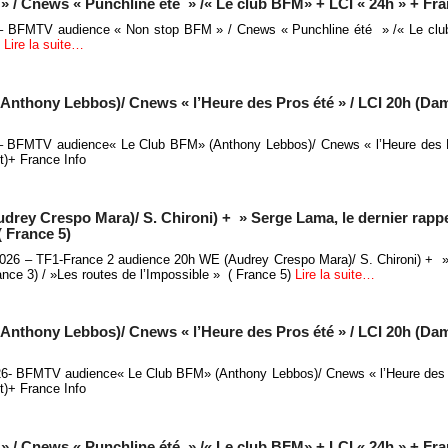
/ Cnews « Punchline été » /« Le club BFM» + LCI « 24h » + Fra
 – BFMTV audience « Non stop BFM » / Cnews « Punchline été » /« Le cl
o
Lire la suite…
thony Lebbos)/ Cnews « l’Heure des Pros été » / LCI 20h (Dam
 – BFMTV audience« Le Club BFM» (Anthony Lebbos)/ Cnews « l’Heure des P
t)+ France Info
rey Crespo Mara)/ S. Chironi) + » Serge Lama, le dernier rappe
( France 5)
t 2026 – TF1-France 2 audience 20h WE (Audrey Crespo Mara)/ S. Chironi) + 
rance 3) / »Les routes de l’Impossible » ( France 5)
Lire la suite…
thony Lebbos)/ Cnews « l’Heure des Pros été » / LCI 20h (Dam
26- BFMTV audience« Le Club BFM» (Anthony Lebbos)/ Cnews « l’Heure des P
t)+ France Info
/ Cnews « Punchline été » /« Le club BFM» + LCI « 24h » + Fra