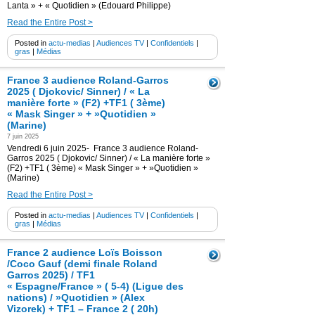
Lanta » + « Quotidien » (Edouard Philippe)
Read the Entire Post >
Posted in
actu-medias
|
Audiences TV
|
Confidentiels
|
gras
|
Médias
France 3 audience Roland-Garros
2025 ( Djokovic/ Sinner) / « La
manière forte » (F2) +TF1 ( 3ème)
« Mask Singer » + »Quotidien »
(Marine)
7 juin 2025
Vendredi 6 juin 2025- France 3 audience Roland-
Garros 2025 ( Djokovic/ Sinner) / « La manière forte »
(F2) +TF1 ( 3ème) « Mask Singer » + »Quotidien »
(Marine)
Read the Entire Post >
Posted in
actu-medias
|
Audiences TV
|
Confidentiels
|
gras
|
Médias
France 2 audience Loïs Boisson
/Coco Gauf (demi finale Roland
Garros 2025) / TF1
« Espagne/France » ( 5-4) (Ligue des
nations) / »Quotidien » (Alex
Vizorek) + TF1 – France 2 ( 20h)