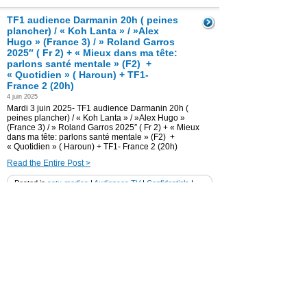
TF1 audience Darmanin 20h ( peines
plancher) / « Koh Lanta » / »Alex
Hugo » (France 3) / » Roland Garros
2025″ ( Fr 2) + « Mieux dans ma tête:
parlons santé mentale » (F2) +
« Quotidien » ( Haroun) + TF1-
France 2 (20h)
4 juin 2025
Mardi 3 juin 2025- TF1 audience Darmanin 20h (
peines plancher) / « Koh Lanta » / »Alex Hugo »
(France 3) / » Roland Garros 2025″ ( Fr 2) + « Mieux
dans ma tête: parlons santé mentale » (F2) +
« Quotidien » ( Haroun) + TF1- France 2 (20h)
Read the Entire Post >
Posted in
actu-medias
|
Audiences TV
|
Confidentiels
|
gras
|
Médias
TF1 audience « HPI » / M6 »
Arnaques » / Roland Garros 2025 / »
Le Grand Echiquier » (Aznavour) /
« Quotidien » (Santa)+ TF1 – France
2 ( 20h)
30 mai 2025
Jeudi 29 mai 2025- TF1 audience « HPI » / M6 »
Arnaques » / Roland Garros 2025 / » Le Grand
Echiquier » (Aznavour) / « Quotidien » (Santa)+ TF1 –