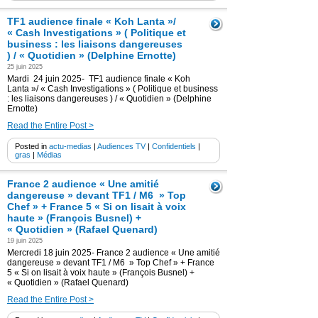
TF1 audience finale « Koh Lanta »/
« Cash Investigations » ( Politique et
business : les liaisons dangereuses
) / « Quotidien » (Delphine Ernotte)
25 juin 2025
Mardi 24 juin 2025- TF1 audience finale « Koh
Lanta »/ « Cash Investigations » ( Politique et business
: les liaisons dangereuses ) / « Quotidien » (Delphine
Ernotte)
Read the Entire Post >
Posted in
actu-medias
|
Audiences TV
|
Confidentiels
|
gras
|
Médias
France 2 audience « Une amitié
dangereuse » devant TF1 / M6 » Top
Chef » + France 5 « Si on lisait à voix
haute » (François Busnel) +
« Quotidien » (Rafael Quenard)
19 juin 2025
Mercredi 18 juin 2025- France 2 audience « Une amitié
dangereuse » devant TF1 / M6 » Top Chef » + France
5 « Si on lisait à voix haute » (François Busnel) +
« Quotidien » (Rafael Quenard)
Read the Entire Post >