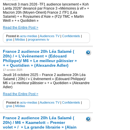
Mercredi 3 mars 2026 -TF1 audience lancement « Koh
Lanta 2026″ devancé par France 3 «Mémoires à vif » +
Macron 20h (Moyen-Orient) France 2 /TF1 (Léa
Salamé) + « Royaumes d’Asie » (F2)/ TMC « Martin
Weill » + « Quotidien »
Read the Entire Post >
Posted in
actu-medias
|
Audiences TV
|
Confidentiels
|
gras
|
Médias
|
programmes tv
France 2 audience 20h Léa Salamé (
20h) / « L’évènement » (Edouard
Philippe)/ M6 « Le meilleur pâtissier »
+ « Quotidien » (Alexandre Adler)
17 octobre 2025
Jeudi 16 octobre 2025 – France 2 audience 20h Léa
Salamé ( 20h) / « L’évènement » (Edouard Philippe)/
M6 « Le meilleur pâtissier » + « Quotidien » (Alexandre
Adler)
Read the Entire Post >
Posted in
actu-medias
|
Audiences TV
|
Confidentiels
|
gras
|
Médias
France 2 audience 20h Léa Salamé (
20h) / M6 « Kaamelott – Premier
volet » / » La grande librairie » (Alain