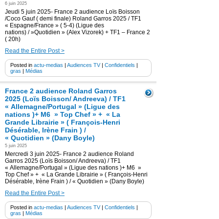
6 juin 2025
Jeudi 5 juin 2025- France 2 audience Loïs Boisson
/Coco Gauf ( demi finale) Roland Garros 2025 / TF1
« Espagne/France » ( 5-4) (Ligue des
nations) / »Quotidien » (Alex Vizorek) + TF1 – France 2
( 20h)
Read the Entire Post >
Posted in
actu-medias
|
Audiences TV
|
Confidentiels
|
gras
|
Médias
France 2 audience Roland Garros
2025 (Loïs Boisson/ Andreeva) / TF1
« Allemagne/Portugal » (Ligue des
nations )+ M6 » Top Chef » + « La
Grande Librairie » ( François-Henri
Désérable, Irène Frain ) /
« Quotidien » (Dany Boyle)
5 juin 2025
Mercredi 3 juin 2025- France 2 audience Roland
Garros 2025 (Loïs Boisson/ Andreeva) / TF1
« Allemagne/Portugal » (Ligue des nations )+ M6 »
Top Chef » + « La Grande Librairie » ( François-Henri
Désérable, Irène Frain ) / « Quotidien » (Dany Boyle)
Read the Entire Post >
Posted in
actu-medias
|
Audiences TV
|
Confidentiels
|
gras
|
Médias