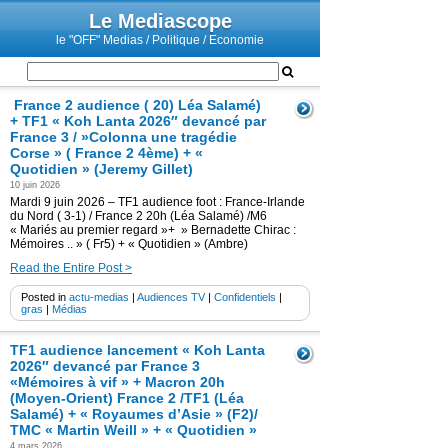
Le Mediascope
le "OFF" Medias / Politique / Economie
France 2 audience ( 20) Léa Salamé)
+ TF1 « Koh Lanta 2026″ devancé par
France 3 / »Colonna une tragédie
Corse » ( France 2 4ème) + «
Quotidien » (Jeremy Gillet)
10 juin 2026
Mardi 9 juin 2026 – TF1 audience foot : France-Irlande
du Nord ( 3-1) / France 2 20h (Léa Salamé) /M6
« Mariés au premier regard »+ » Bernadette Chirac :
Mémoires .. » ( Fr5) + « Quotidien » (Ambre)
Read the Entire Post >
Posted in
actu-medias
|
Audiences TV
|
Confidentiels
|
gras
|
Médias
TF1 audience lancement « Koh Lanta
2026″ devancé par France 3
«Mémoires à vif » + Macron 20h
(Moyen-Orient) France 2 /TF1 (Léa
Salamé) + « Royaumes d’Asie » (F2)/
TMC « Martin Weill » + « Quotidien »
4 mars 2026