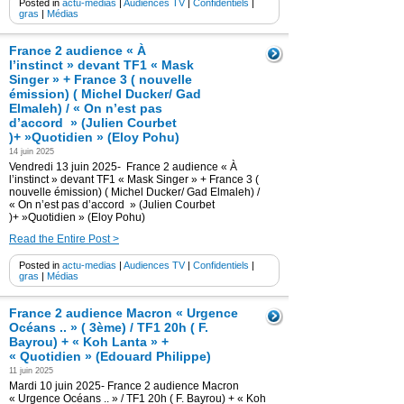
Posted in
actu-medias
|
Audiences TV
|
Confidentiels
|
gras
|
Médias
France 2 audience « À
l’instinct » devant TF1 « Mask
Singer » + France 3 ( nouvelle
émission) ( Michel Ducker/ Gad
Elmaleh) / « On n’est pas
d’accord » (Julien Courbet
)+ »Quotidien » (Eloy Pohu)
14 juin 2025
Vendredi 13 juin 2025- France 2 audience « À
l’instinct » devant TF1 « Mask Singer » + France 3 (
nouvelle émission) ( Michel Ducker/ Gad Elmaleh) /
« On n’est pas d’accord » (Julien Courbet
)+ »Quotidien » (Eloy Pohu)
Read the Entire Post >
Posted in
actu-medias
|
Audiences TV
|
Confidentiels
|
gras
|
Médias
France 2 audience Macron « Urgence
Océans .. » ( 3ème) / TF1 20h ( F.
Bayrou) + « Koh Lanta » +
« Quotidien » (Edouard Philippe)
11 juin 2025
Mardi 10 juin 2025- France 2 audience Macron
« Urgence Océans .. » / TF1 20h ( F. Bayrou) + « Koh