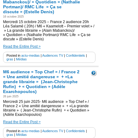
Mabanckou)/ « Quotidien » (Nathalie
Portman)/ RMC Life » Ça se
discute » (Estelle Denis)
16 octobre 2025
Mercredi 15 octobre 2025 – France 2 audience 20h
Léa Salamé ( 20h) / M6 « Kaamelott – Premier volet » /
» La grande librairie » (Alain Mabanckou)/
« Quotidien » (Nathalie Portman)/ RMC Life » Ça se
discute » (Estelle Denis)
Read the Entire Post >
Posted in
actu-medias
|
Audiences TV
|
Confidentiels
|
gras
|
Médias
M6 audience « Top Chef » / France 2
« Une amitié dangereuse » + »La
grande librairie » (Jean-Christophe
Rufin) + « Quotidien » (Adèle
Exarchopoulos)
26 juin 2025
Mercredi 25 juin 2025- M6 audience » Top Chef » /
France 2 « Une amitié dangereuse » + »La grande
librairie » ( Jean-Christophe Rufin) + « Quotidien »
(Adèle Exarchopoulos)
Read the Entire Post >
Posted in
actu-medias
|
Audiences TV
|
Confidentiels
|
gras
|
Médias