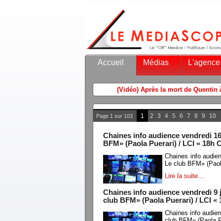
Accueil
Médias
L'agence
1
2
3
4
5
6
7
8
9
10
Page 1 sur 103
Chaines info audience vendredi 16 
BFM» (Paola Puerari) / LCI « 18h C
Chaines info audie
Le club BFM» (Paola
Lire la suite…
Chaines info audience vendredi 9 j
club BFM» (Paola Puerari) / LCI « 
Chaines info audien
club BFM» (Paola Pu