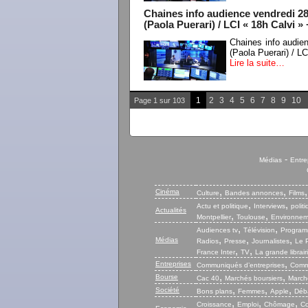
Chaines info audience vendredi 2
(Paola Puerari) / LCI « 18h Calvi »
Chaines info audie
(Paola Puerari) / L
Lire la suite…
1
2
3
4
5
6
7
8
9
10
Page 1 sur 103
-
Médias
Entre
,
,
Cinéma
Culture
Bandes annonces
Films
,
,
Actu et politique
Interviews
polit
Actualités
,
,
Montpellier
Toulouse
Environnem
,
,
Audiences tv
Télévision
Program
,
,
,
Médias
Radios
Presse
Journalistes
Le P
,
,
France Inter
TV
La grande librair
,
Entreprises
Communiqués d’entreprises
Commu
,
,
Bourse
Cac 40
Marchés boursiers
Marché
,
,
,
Société
Bons plans
Femmes
Apple
Déb
,
,
,
Croissance
Emploi
Chômage
Co