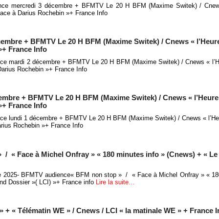
ence mercredi 3 décembre + BFMTV Le 20 H BFM (Maxime Switek) / Cnew
Face à Darius Rochebin »+ France Info
cembre + BFMTV Le 20 H BFM (Maxime Switek) / Cnews « l’Heure
»+ France Info
ence mardi 2 décembre + BFMTV Le 20 H BFM (Maxime Switek) / Cnews « l’H
Darius Rochebin »+ France Info
cembre + BFMTV Le 20 H BFM (Maxime Switek) / Cnews « l’Heure 
»+ France Info
nce lundi 1 décembre + BFMTV Le 20 H BFM (Maxime Switek) / Cnews « l’Heu
rius Rochebin »+ France Info
 « Face à Michel Onfray » « 180 minutes info » (Cnews) + « L
 2025- BFMTV audience« BFM non stop » / « Face à Michel Onfray » « 180
nd Dossier »( LCI) »+ France info
Lire la suite…
 « Télématin WE » / Cnews / LCI « la matinale WE » + France I