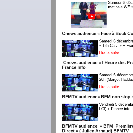
Samedi 6 déc
matinale WE 
Cnews audience « Face à Bock Cot
Samedi 6 décembre
« 18h Calvi » + Fra
Lire la suite…
Cnews audience « l’Heure des Pr
France Info
Samedi 6 décembre
20h (Margot Haddad
Lire la suite…
BFMTV audience« BFM non stop » / 
Vendredi 5 décembr
LCI) + France info
BFMTV audience « BFM Première » 
Direct » ( Julien Arnaud) BFMTV