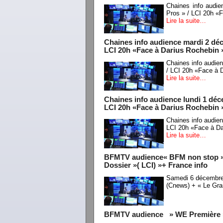
Chaines info audi
Pros » / LCI 20h «
Lire la suite…
Chaines info audience mardi 2 dé
LCI 20h «Face à Darius Rochebin 
Chaines info audi
/ LCI 20h «Face à 
Lire la suite…
Chaines info audience lundi 1 dé
LCI 20h «Face à Darius Rochebin 
Chaines info audie
LCI 20h «Face à Da
Lire la suite…
BFMTV audience« BFM non stop » /
Dossier »( LCI) »+ France info
Samedi 6 décembre
(Cnews) + « Le Gra
BFMTV audience » WE Première » +