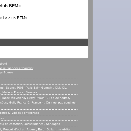
 club BFM»
V« Le club BFM»
licité
naire financier et boursier
gs Bourse
,
,
,
,
,
,
rts
Sports
PSG
Paris Saint Germain
OM
OL
,
,
Made in France
Femmes
,
,
,
,
France télévisions
Remy Pfimlin
JT de 20 heures
,
,
,
,
,
ysées
Gulli
France 5
France 4
On n’est pas couchés
,
 cotées
Vidéos d’entreprises
ées
,
,
our de cassation
Jurisprudence
Sondages
,
,
,
,
,
,
i
Pouvoir d’achat
Argent
Euro
Dollar
Immobilier