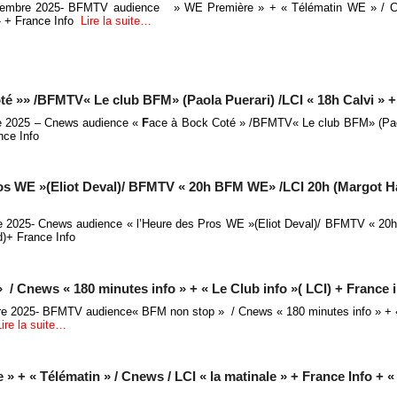
embre 2025- BFMTV audience » WE Première » + « Télématin WE » / Cn
» + France Info
Lire la suite…
é »» /BFMTV« Le club BFM» (Paola Puerari) /LCI « 18h Calvi » +
 2025 – Cnews audience «
F
ace à Bock Coté » /BFMTV« Le club BFM» (Paol
nce Info
os WE »(Eliot Deval)/ BFMTV « 20h BFM WE» /LCI 20h (Margot 
 2025- Cnews audience « l’Heure des Pros WE »(Eliot Deval)/ BFMTV « 2
)+ France Info
Cnews « 180 minutes info » + « Le Club info »( LCI) + France 
e 2025- BFMTV audience« BFM non stop » / Cnews « 180 minutes info » + « 
Lire la suite…
+ « Télématin » / Cnews / LCI « la matinale » + France Info + 