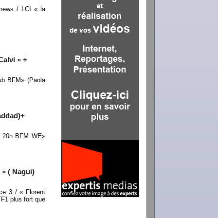
ews / LCI « la
alvi » +
lub BFM» (Paola
addad)+
 « 20h BFM WE»
 » ( Nagui)
 3 / « Florent
F1 plus fort que