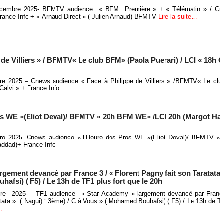
écembre 2025- BFMTV audience « BFM Première » + « Télématin » / Cn
France Info + « Arnaud Direct » ( Julien Arnaud) BFMTV
Lire la suite…
e Villiers » / BFMTV« Le club BFM» (Paola Puerari) / LCI « 18h C
re 2025 – Cnews audience « Face à Philippe de Villiers » /BFMTV« Le c
 Calvi » + France Info
os WE »(Eliot Deval)/ BFMTV « 20h BFM WE» /LCI 20h (Margot H
re 2025- Cnews audience « l’Heure des Pros WE »(Eliot Deval)/ BFMTV
addad)+ France Info
gement devancé par France 3 / « Florent Pagny fait son Taratata
afsi) ( F5) / Le 13h de TF1 plus fort que le 20h
re 2025- TF1 audience » Star Academy » largement devancé par France
tata » ( Nagui) ‘ 3ème) / C à Vous » ( Mohamed Bouhafsi) ( F5) / Le 13h de T
…