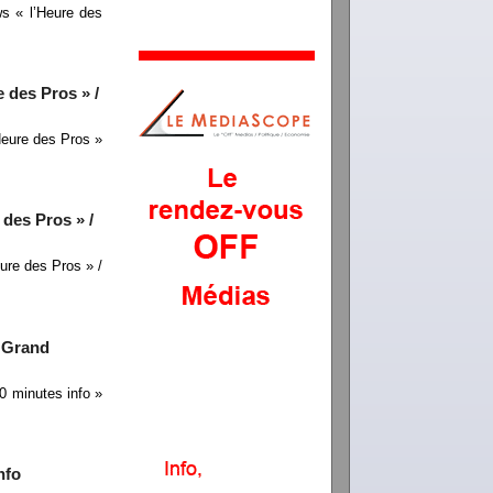
s « l’Heure des
 des Pros » /
eure des Pros »
des Pros » /
re des Pros » /
e Grand
 minutes info »
nfo