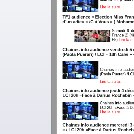
Lire la suite…
TF1 audience « Election Miss Fran
d’un adieu » /C à Vous » ( Mohame
Samedi 6 dé
France 2) (
F5)
Lire la 
Chaines info audience vendredi 5
(Paola Puerari) / LCI « 18h Calvi »
Chaines info audi
(Paola Puerari) /LC
Lire la suite…
Chaines info audience jeudi 4 dé
LCI 20h «Face à Darius Rochebin 
Chaines info audie
LCI 20h «Face à Da
Lire la suite…
Chaines info audience mercredi 
» / LCI 20h «Face à Darius Rocheb