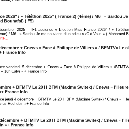
ce 2026″ / » Téléthon 2025″ ( France 2) (4ème) / M6 » Sardou J
d Bouhafsi) ( F5)
cembre 2025- TF1 audience « Election Miss France 2026″ / » Téléthon
4ème) / M6 » Sardou Je me souviens d’un adieu » /C à Vous » ( Mohamed Bo
suite…
 décembre + Cnews « Face à Philippe de Villiers » / BFMTV« Le 
 + France Info
ence vendredi 5 décembre + Cnews « Face à Philippe de Villiers » /BFMT
I « 18h Calvi » + France Info
cembre + BFMTV Le 20 H BFM (Maxime Switek) / Cnews « l’Heure 
»+ France Info
nce jeudi 4 décembre + BFMTV Le 20 H BFM (Maxime Switek) / Cnews « l’Heu
rius Rochebin »+ France Info
3 décembre + BFMTV Le 20 H BFM (Maxime Switek) / Cnews « l’H
in »+ France Info