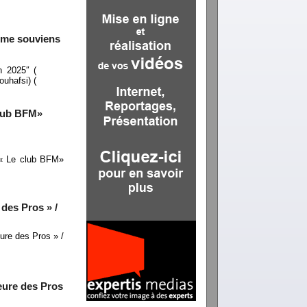
e me souviens
 2025″ (
uhafsi) (
club BFM»
V« Le club BFM»
des Pros » /
re des Pros » /
eure des Pros