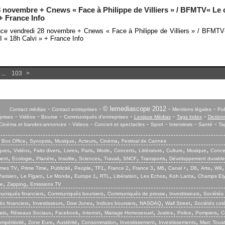
8 novembre + Cnews « Face à Philippe de Villiers » / BFMTV« Le
 + France Info
nce vendredi 28 novembre + Cnews « Face à Philippe de Villiers » / BFMT
CI « 18h Calvi » + France Info
...
103
>
-
- © lemediascope 2012 -
-
Contact médias
Contact entreprises
Mentions légales
Pub
-
-
-
-
-
-
prises
Vidéos
Bourse
Communiqués d'entreprises
Lexique Médias
Tags index
Diction
-
-
-
-
-
-
Cinéma et bandes-annonces
Videos
Concert et spectacles
Sport
Interviews
Santé
Ta
,
,
,
,
,
,
Box Office
Synopsis
Musique
Acteurs
Cinéma
Festival de Cannes
,
,
,
,
,
,
,
,
,
,
iques
Vidéos
Faits divers
Livres
Paris
Mode
Concerts
Littérature
Culture
Musique
Conce
,
,
,
,
,
,
,
,
ent
Ecologie
Planète
Insolite
Sciences
Travail
SNCF
Transports
Développement durable
,
,
,
,
,
,
,
,
,
,
,
mes TV
Prime Time
Publicité
People
TF1
France 2
France 3
M6
Canal +
D8
Arte
W9
,
,
,
,
,
,
,
,
arisien
Le Figaro
Le Monde
Europe 1
RTL
Libération
Les Echos
Koh Lanta
Champs El
,
,
ie
Zapping
Emissions TV
,
,
,
,
niqués financiers
Communiqués boursiers
Communiqués de presse
Investisseurs
Sociétés
,
,
,
,
,
,
s financiers
Investisseurs
Dow Jones
Indices boursiers
NASDAQ
Wall Street
Sociétés cot
,
,
,
,
,
,
,
,
ats
Réseaux Sociaux
Facebook
Internet
Mariage Homosexuel
Justice
Police
Pompiers
C
,
,
,
,
,
,
mpétitivité
Zone Euro
Austérité
Consommation
Investissement
Investissements
Marc Touat