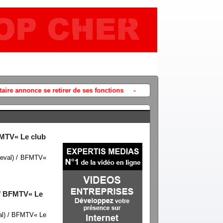
(Vidéo) Après la mort de Quentin à Ly
BFMTV« Le club
 Deval) / BFMTV«
) / BFMTV« Le
val) / BFMTV« Le