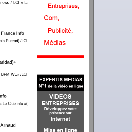
ews / LCI « la
 France Info
a Puerari) /LCI
Haddad)+
0h BFM WE» /LCI
info
Le Club info »(
« Arnaud