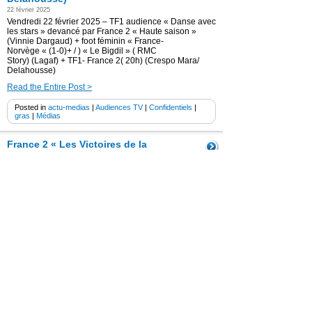
22 février 2025
Vendredi 22 février 2025 – TF1 audience « Danse avec
les stars » devancé par France 2 « Haute saison »
(Vinnie Dargaud) + foot féminin « France-
Norvège « (1-0)+ / ) « Le Bigdil » ( RMC
Story) (Lagaf) + TF1- France 2( 20h) (Crespo Mara/
Delahousse)
Read the Entire Post >
Posted in
actu-medias
|
Audiences TV
|
Confidentiels
|
gras
|
Médias
France 2 « Les Victoires de la
musique 2025 » ( 3ème) /TF1 « Danse
avec les stars 2025″ devancé par
France 3 / « Le Bigdil »( RMC Story)
/Quotidien » ( Marianne James)/
TPMP
15 février 2025
Vendredi 14 février 2025 – France 2 « Les Victoires de
la musique 2025 » ( 3ème) /TF1 « Danse avec les stars
2025″ devancé par France 3 / « Le Bigdil »( RMC
Story) /Quotidien » ( Marianne James)/ TPMP
Read the Entire Post >
Posted in
actu-medias
|
Audiences TV
|
Confidentiels
|
gras
|
Médias
|
Non classé