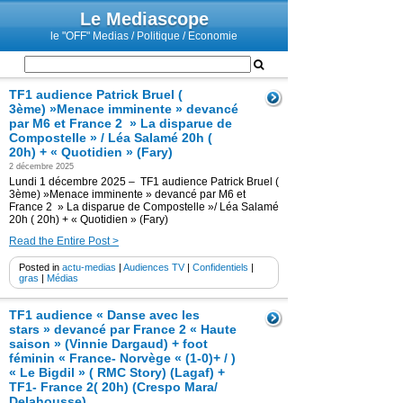
Le Mediascope
le "OFF" Medias / Politique / Economie
TF1 audience Patrick Bruel (
3ème) »Menace imminente » devancé
par M6 et France 2 » La disparue de
Compostelle » / Léa Salamé 20h (
20h) + « Quotidien » (Fary)
2 décembre 2025
Lundi 1 décembre 2025 – TF1 audience Patrick Bruel (
3ème) »Menace imminente » devancé par M6 et
France 2 » La disparue de Compostelle »/ Léa Salamé
20h ( 20h) + « Quotidien » (Fary)
Read the Entire Post >
Posted in
actu-medias
|
Audiences TV
|
Confidentiels
|
gras
|
Médias
TF1 audience « Danse avec les
stars » devancé par France 2 « Haute
saison » (Vinnie Dargaud) + foot
féminin « France- Norvège « (1-0)+ / )
« Le Bigdil » ( RMC Story) (Lagaf) +
TF1- France 2( 20h) (Crespo Mara/
Delahousse)