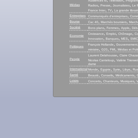
,
,
Audiences tv
Télévision
Program
,
,
,
Médias
Radios
Presse
Journalistes
Le P
,
,
France Inter
TV
La grande librair
,
Entreprises
Communiqués d’entreprises
Commu
,
,
Bourse
Cac 40
Marchés boursiers
Marché
,
,
,
Société
Bons plans
Femmes
Apple
Déb
,
,
,
Croissance
Emploi
Chômage
Co
Economie
,
,
,
Innovation
Banques
MES
SMIC
,
François Hollande
Gouvernement
Politiques
,
,
,
ministre
G20
FMI
Médias et Poli
,
Laurent Delahousse
Claire Chaza
People
,
Nicolas Canteloup
Valérie Trierwei
dame
,
,
,
,
International
Monde
Egypte
Syrie
Libye
Rus
,
,
,
Santé
Beauté
Conseils
Médicaments
,
,
,
Loisirs
Concerts
Chanteurs
Musiques