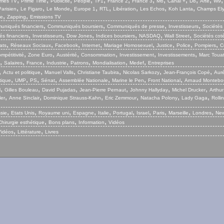
,
,
,
,
,
,
,
,
,
,
,
mes TV
Prime Time
Publicité
People
TF1
France 2
France 3
M6
Canal +
D8
Arte
W9
,
,
,
,
,
,
,
,
arisien
Le Figaro
Le Monde
Europe 1
RTL
Libération
Les Echos
Koh Lanta
Champs El
,
,
ie
Zapping
Emissions TV
,
,
,
,
niqués financiers
Communiqués boursiers
Communiqués de presse
Investisseurs
Sociétés
,
,
,
,
,
,
s financiers
Investisseurs
Dow Jones
Indices boursiers
NASDAQ
Wall Street
Sociétés cot
,
,
,
,
,
,
,
,
ats
Réseaux Sociaux
Facebook
Internet
Mariage Homosexuel
Justice
Police
Pompiers
C
,
,
,
,
,
,
mpétitivité
Zone Euro
Austérité
Consommation
Investissement
Investissements
Marc Touat
,
,
,
,
,
,
,
Salaires
France
Industrie
Patrons
Mondialisation
Medef
Entreprises
,
,
,
,
,
,
Actu et politique
Manuel Valls
Christiane Taubira
Nicolas Sarkozy
Jean-François Copé
Aurél
,
,
,
,
,
,
,
tique
UMP
PS
Sénat
Assemblée Nationale
Marine le Pen
Front National
Arnaud Montebo
,
,
,
,
,
,
l
Gilles Bouleau
David Pujadas
Jean-Pierre Pernaut
Johnny Hallyday
Michel Drucker
Arthur
,
,
,
,
,
,
ler
Anne Sinclair
Dominique Strauss-Kahn
Eric Zemmour
Natacha Polony
Lady Gaga
Rolli
,
,
,
,
,
,
,
,
,
,
sie
Etats Unis
Royaume uni
Espagne
Italie
Portugal
Israel
Paris
Marseille
Londres
New
,
,
,
Chirurgie esthétique
Bons plans
Information
Vidéos
,
,
Vidéos
Littérature
Livres