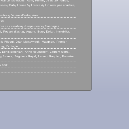
,
,
,
,
France télévisions
Remy Pfimlin
JT de 20 heures
,
,
,
,
,
ysées
Gulli
France 5
France 4
On n’est pas couchés
,
 cotées
Vidéos d’entreprises
ées
,
,
our de cassation
Jurisprudence
Sondages
,
,
,
,
,
,
i
Pouvoir d’achat
Argent
Euro
Dollar
Immobilier
,
,
,
ie Filipetti
Jean-Marc Ayrault
Matignon
Premier
,
urg
Ecologie
,
,
,
,
Denis Brogniart
Anne Roumanoff
Laurent Gerra
,
,
,
ng Stones
Ségolène Royal
Laurent Ruquier
Première
 York