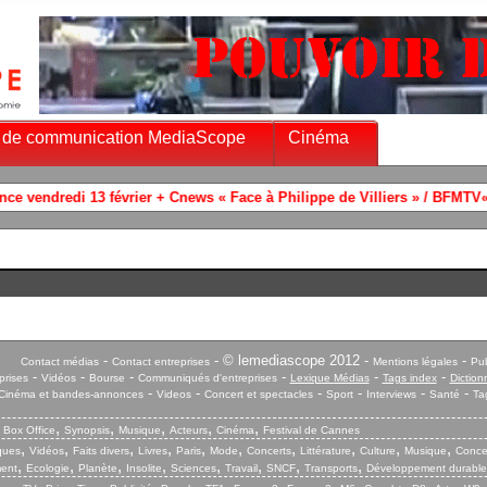
 de communication MediaScope
Cinéma
dredi 13 février + Cnews « Face à Philippe de Villiers » / BFMTV« Le clu
-
- © lemediascope 2012 -
-
Contact médias
Contact entreprises
Mentions légales
Pub
-
-
-
-
-
-
prises
Vidéos
Bourse
Communiqués d'entreprises
Lexique Médias
Tags index
Diction
-
-
-
-
-
-
Cinéma et bandes-annonces
Videos
Concert et spectacles
Sport
Interviews
Santé
Ta
,
,
,
,
,
,
Box Office
Synopsis
Musique
Acteurs
Cinéma
Festival de Cannes
,
,
,
,
,
,
,
,
,
,
iques
Vidéos
Faits divers
Livres
Paris
Mode
Concerts
Littérature
Culture
Musique
Conce
,
,
,
,
,
,
,
,
ent
Ecologie
Planète
Insolite
Sciences
Travail
SNCF
Transports
Développement durable