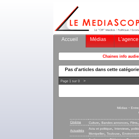
Accueil
Médias
L'agence
Chaines info audience ven
Pas d'articles dans cette catégorie
>
Page 1 sur 0
-
Médias
Entre
,
,
Cinéma
Culture
Bandes annonces
Films
,
,
Actu et politique
Interviews
polit
Actualités
,
,
Montpellier
Toulouse
Environnem