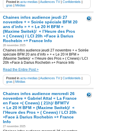
Posted in
actu-medias
|
Audiences TV
|
Confidentiels
|
gras
|
Médias
Chaines infos audience jeudi 27
novembre + « Soirée spéciale BFM 20
ans d’info » + « Le 20 H BFM »
(Maxime Switek)/ « l’Heure des Pros
» ( Cnews) / LCI 20h «Face à Darius
Rochebin »+ France Info
28 novembre 2025
Chaines infos audience jeudi 27 novembre + « Soirée
spéciale BFM 20 ans d’info » + « Le 20 H BFM »
(Maxime Switek)/ « l’Heure des Pros » ( Cnews) / LCI
20h «Face à Darius Rochebin »+ France Info
Read the Entire Post >
Posted in
actu-medias
|
Audiences TV
|
Confidentiels
|
gras
|
Médias
Chaines infos audience mercredi 26
novembre + Gabriel Attal « La France
en Face »( Cnews) ( 21h)/ BFMTV
« Le 20 H BFM » (Maxime Switek)/ «
l’Heure des Pros » ( Cnews) / LCI 20h
«Face à Darius Rochebin »+ France
Info
27 novembre 2025