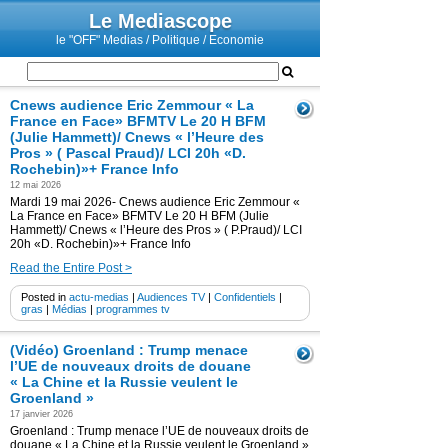
Le Mediascope
le "OFF" Medias / Politique / Economie
Cnews audience Eric Zemmour « La
France en Face» BFMTV Le 20 H BFM
(Julie Hammett)/ Cnews « l’Heure des
Pros » ( Pascal Praud)/ LCI 20h «D.
Rochebin)»+ France Info
12 mai 2026
Mardi 19 mai 2026- Cnews audience Eric Zemmour «
La France en Face» BFMTV Le 20 H BFM (Julie
Hammett)/ Cnews « l’Heure des Pros » ( P.Praud)/ LCI
20h «D. Rochebin)»+ France Info
Read the Entire Post >
Posted in
actu-medias
|
Audiences TV
|
Confidentiels
|
gras
|
Médias
|
programmes tv
(Vidéo) Groenland : Trump menace
l’UE de nouveaux droits de douane
« La Chine et la Russie veulent le
Groenland »
17 janvier 2026
Groenland : Trump menace l’UE de nouveaux droits de
douane « La Chine et la Russie veulent le Groenland »