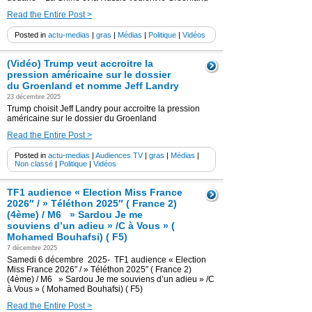
Read the Entire Post >
Posted in
actu-medias
|
gras
|
Médias
|
Politique
|
Vidéos
(Vidéo) Trump veut accroitre la
pression américaine sur le dossier
du Groenland et nomme Jeff Landry
23 décembre 2025
Trump choisit Jeff Landry pour accroitre la pression
américaine sur le dossier du Groenland
Read the Entire Post >
Posted in
actu-medias
|
Audiences TV
|
gras
|
Médias
|
Non classé
|
Politique
|
Vidéos
TF1 audience « Election Miss France
2026″ / » Téléthon 2025″ ( France 2)
(4ème) / M6 » Sardou Je me
souviens d’un adieu » /C à Vous » (
Mohamed Bouhafsi) ( F5)
7 décembre 2025
Samedi 6 décembre 2025- TF1 audience « Election
Miss France 2026″ / » Téléthon 2025″ ( France 2)
(4ème) / M6 » Sardou Je me souviens d’un adieu » /C
à Vous » ( Mohamed Bouhafsi) ( F5)
Read the Entire Post >