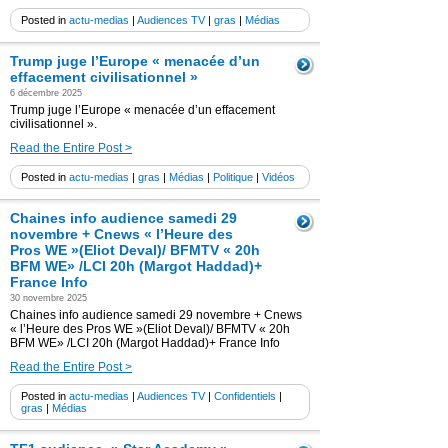
Posted in
actu-medias
|
Audiences TV
|
gras
|
Médias
Trump juge l’Europe « menacée d’un
effacement civilisationnel »
6 décembre 2025
Trump juge l’Europe « menacée d’un effacement
civilisationnel ».
Read the Entire Post >
Posted in
actu-medias
|
gras
|
Médias
|
Politique
|
Vidéos
Chaines info audience samedi 29
novembre + Cnews « l’Heure des
Pros WE »(Eliot Deval)/ BFMTV « 20h
BFM WE» /LCI 20h (Margot Haddad)+
France Info
30 novembre 2025
Chaines info audience samedi 29 novembre + Cnews
« l’Heure des Pros WE »(Eliot Deval)/ BFMTV « 20h
BFM WE» /LCI 20h (Margot Haddad)+ France Info
Read the Entire Post >
Posted in
actu-medias
|
Audiences TV
|
Confidentiels
|
gras
|
Médias