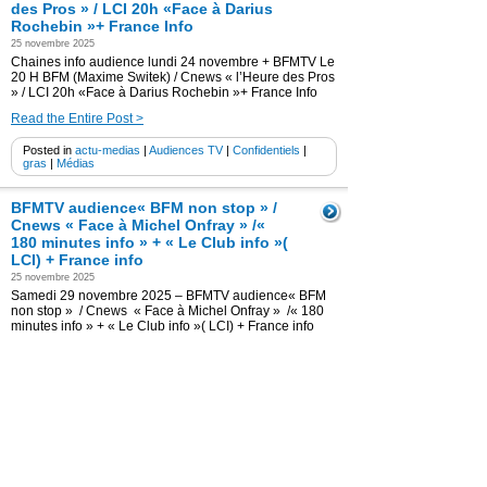
des Pros » / LCI 20h «Face à Darius
Rochebin »+ France Info
25 novembre 2025
Chaines info audience lundi 24 novembre + BFMTV Le
20 H BFM (Maxime Switek) / Cnews « l’Heure des Pros
» / LCI 20h «Face à Darius Rochebin »+ France Info
Read the Entire Post >
Posted in
actu-medias
|
Audiences TV
|
Confidentiels
|
gras
|
Médias
BFMTV audience« BFM non stop » /
Cnews « Face à Michel Onfray » /«
180 minutes info » + « Le Club info »(
LCI) + France info
25 novembre 2025
Samedi 29 novembre 2025 – BFMTV audience« BFM
non stop » / Cnews « Face à Michel Onfray » /« 180
minutes info » + « Le Club info »( LCI) + France info
Read the Entire Post >
Posted in
actu-medias
|
Audiences TV
|
Confidentiels
|
gras
|
Médias
BFMTV audience « WE Première » + «
Télématin » / Cnews / LCI la matinale
WE + France Info