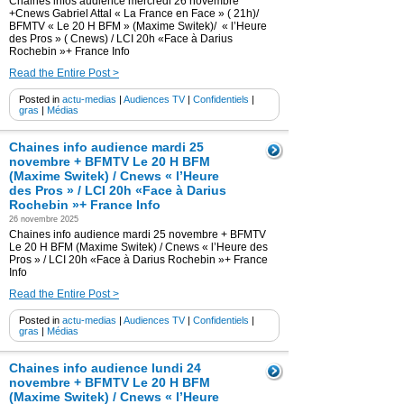
Chaines infos audience mercredi 26 novembre
+Cnews Gabriel Attal « La France en Face » ( 21h)/
BFMTV « Le 20 H BFM » (Maxime Switek)/ « l’Heure
des Pros » ( Cnews) / LCI 20h «Face à Darius
Rochebin »+ France Info
Read the Entire Post >
Posted in
actu-medias
|
Audiences TV
|
Confidentiels
|
gras
|
Médias
Chaines info audience mardi 25
novembre + BFMTV Le 20 H BFM
(Maxime Switek) / Cnews « l’Heure
des Pros » / LCI 20h «Face à Darius
Rochebin »+ France Info
26 novembre 2025
Chaines info audience mardi 25 novembre + BFMTV
Le 20 H BFM (Maxime Switek) / Cnews « l’Heure des
Pros » / LCI 20h «Face à Darius Rochebin »+ France
Info
Read the Entire Post >
Posted in
actu-medias
|
Audiences TV
|
Confidentiels
|
gras
|
Médias
Chaines info audience lundi 24
novembre + BFMTV Le 20 H BFM
(Maxime Switek) / Cnews « l’Heure