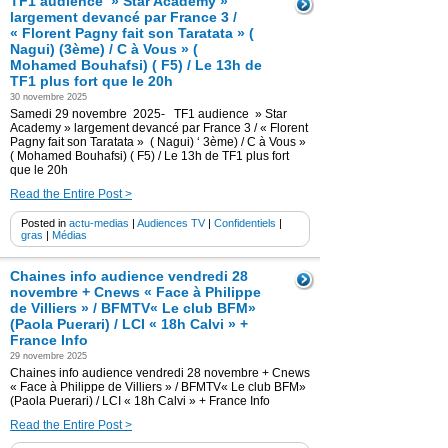
TF1 audience » Star Academy »
largement devancé par France 3 /
« Florent Pagny fait son Taratata » (
Nagui) (3ème) / C à Vous » (
Mohamed Bouhafsi) ( F5) / Le 13h de
TF1 plus fort que le 20h
30 novembre 2025
Samedi 29 novembre 2025- TF1 audience » Star
Academy » largement devancé par France 3 / « Florent
Pagny fait son Taratata » ( Nagui) ‘ 3ème) / C à Vous »
( Mohamed Bouhafsi) ( F5) / Le 13h de TF1 plus fort
que le 20h
Read the Entire Post >
Posted in
actu-medias
|
Audiences TV
|
Confidentiels
|
gras
|
Médias
Chaines info audience vendredi 28
novembre + Cnews « Face à Philippe
de Villiers » / BFMTV« Le club BFM»
(Paola Puerari) / LCI « 18h Calvi » +
France Info
29 novembre 2025
Chaines info audience vendredi 28 novembre + Cnews
« Face à Philippe de Villiers » / BFMTV« Le club BFM»
(Paola Puerari) / LCI « 18h Calvi » + France Info
Read the Entire Post >