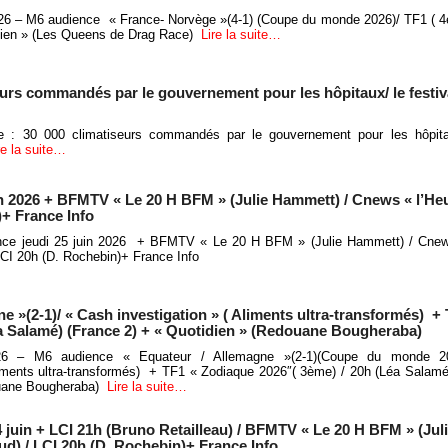
026 – M6 audience « France- Norvège »(4-1) (Coupe du monde 2026)/ TF1 ( 
idien » (Les Queens de Drag Race)
Lire la suite…
seurs commandés par le gouvernement pour les hôpitaux/ le festiv
le : 30 000 climatiseurs commandés par le gouvernement pour les hôpita
re la suite…
in 2026 + BFMTV « Le 20 H BFM » (Julie Hammett) / Cnews « l’He
)+ France Info
ence jeudi 25 juin 2026 + BFMTV « Le 20 H BFM » (Julie Hammett) / Cnew
LCI 20h (D. Rochebin)+ France Info
e »(2-1)/ « Cash investigation » ( Aliments ultra-transformés) +
éa Salamé) (France 2) + « Quotidien » (Redouane Bougheraba)
26 – M6 audience « Equateur / Allemagne »(2-1)(Coupe du monde 
Aliments ultra-transformés) + TF1 « Zodiaque 2026″( 3ème) / 20h (Léa Salamé
uane Bougheraba)
Lire la suite…
 juin + LCI 21h (Bruno Retailleau) / BFMTV « Le 20 H BFM » (Jul
ud) / LCI 20h (D. Rochebin)+ France Info