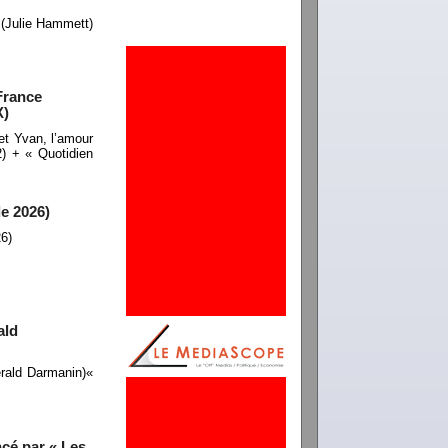
 (Julie Hammett)
France
X)
et Yvan, l’amour
) + « Quotidien
e 2026)
6)
ald
rald Darmanin)«
cé par « Les