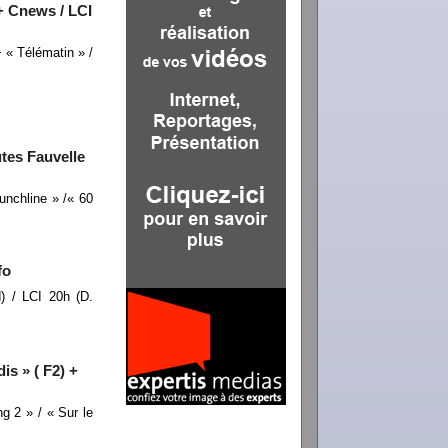
+ Cnews / LCI
 « Télématin » /
tes Fauvelle
unchline » /« 60
fo
) / LCI 20h (D.
is » ( F2) +
g 2 » / « Sur le