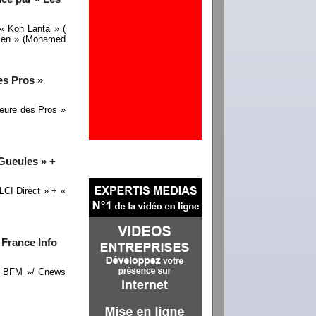
« Koh Lanta » (
dien » (Mohamed
es Pros »
eure des Pros »
Gueules » +
LCI Direct » + «
 France Info
idi BFM »/ Cnews