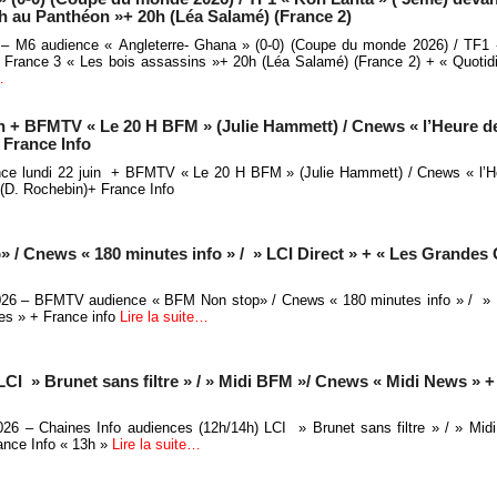
ch au Panthéon »+ 20h (Léa Salamé) (France 2)
 – M6 audience « Angleterre- Ghana » (0-0) (Coupe du monde 2026) / TF1 
 France 3 « Les bois assassins »+ 20h (Léa Salamé) (France 2) + « Quoti
…
in + BFMTV « Le 20 H BFM » (Julie Hammett) / Cnews « l’Heure d
 France Info
nce lundi 22 juin + BFMTV « Le 20 H BFM » (Julie Hammett) / Cnews « l’H
 (D. Rochebin)+ France Info
 Cnews « 180 minutes info » / » LCI Direct » + « Les Grandes 
 2026 – BFMTV audience « BFM Non stop» / Cnews « 180 minutes info » / » 
es » + France info
Lire la suite…
LCI » Brunet sans filtre » / » Midi BFM »/ Cnews « Midi News » +
 2026 – Chaines Info audiences (12h/14h) LCI » Brunet sans filtre » / » M
ance Info « 13h »
Lire la suite…