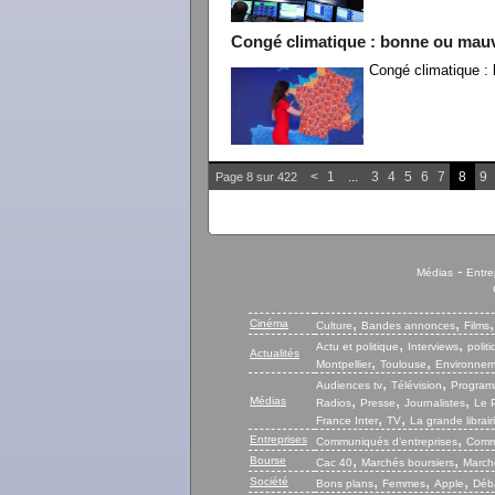
Congé climatique : bonne ou mauv
Congé climatique :
<
1
...
3
4
5
6
7
8
9
Page 8 sur 422
-
Médias
Entre
,
,
Cinéma
Culture
Bandes annonces
Films
,
,
Actu et politique
Interviews
polit
Actualités
,
,
Montpellier
Toulouse
Environnem
,
,
Audiences tv
Télévision
Program
,
,
,
Médias
Radios
Presse
Journalistes
Le P
,
,
France Inter
TV
La grande librair
,
Entreprises
Communiqués d’entreprises
Commu
,
,
Bourse
Cac 40
Marchés boursiers
Marché
,
,
,
Société
Bons plans
Femmes
Apple
Déb