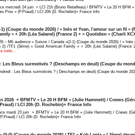
nce mercredi 24 juin + LCI 21h (Bruno Retailleau) / BFMTV « Le 20 H BFM »
es Pros » (P.Praud) / LCI 20h (D. Rochebin)+ France Info
) (Coupe du monde 2026) / « Inès et Yvan, l’amour sur un fil » (
mily » + 20h (Léa Salamé) (France 2) + « Quotidien » (Charli XC
026 – M6 audience « Suisse / Canada »(2-1) (Coupe du monde 2026) / « Inès 
ce 2) /TF1 (3ème) « Good American Family » + 20h (Léa Salamé) (France 2
 la suite…
 : Les Bleus surmotivés ? (Deschamps en deuil) (Coupe du mond
ndredi : Les Bleus surmotivés ? ( Deschamps en deuil) (Coupe du monde 202
uin 2026 + BFMTV « Le 20 H BFM » (Julie Hammett) / Cnews (Gér
.Praud) / LCI 20h (D. Rochebin)+ France Info
ence mardi 23 juin + BFMTV « Le 20 H BFM » (Julie Hammett) / Cnews (Gé
(P.Praud) / LCI 20h (D. Rochebin)+ France Info
 (0-0) (Coupe du monde 2026) / TF1 « Koh Lanta » ( 3ème) devan