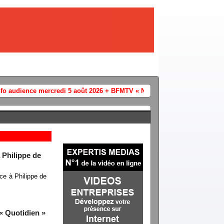
i 5 août 2026 + BFMTV « Non stop BFM » / Cnews « Punchline été » /« Le
 Philippe de
ce à Philippe de
« Quotidien »