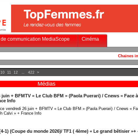
 de communication MediaScope
Cinéma
Chaines info audience mercred
10
11
12
...
422
>
Médias
 juin + BFMTV « Le Club BFM » (Paola Puerari) / Cnews « Face à
nce Info
nce vendredi 26 juin + BFMTV « Le Club BFM » (Paola Puerari) / Cnews « Fa
8h Calvi » + France Info
-1) (Coupe du monde 2026)/ TF1 ( 4ème) « Le grand bêtisier »+ 