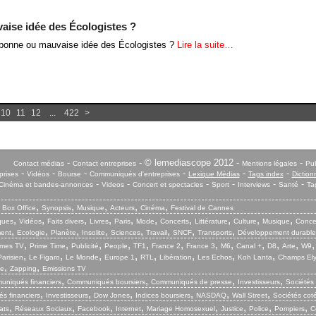
aise idée des Écologistes ?
 bonne ou mauvaise idée des Écologistes ?
Lire la suite…
10
11
12
...
422
>
-
- © lemediascope 2012 -
-
Contact médias
Contact entreprises
Mentions légales
Pub
-
-
-
-
-
-
prises
Vidéos
Bourse
Communiqués d'entreprises
Lexique Médias
Tags index
Diction
-
-
-
-
-
-
Cinéma et bandes-annonces
Videos
Concert et spectacles
Sport
Interviews
Santé
Ta
,
,
,
,
,
,
Box Office
Synopsis
Musique
Acteurs
Cinéma
Festival de Cannes
,
,
,
,
,
,
,
,
,
,
iques
Vidéos
Faits divers
Livres
Paris
Mode
Concerts
Littérature
Culture
Musique
Conce
,
,
,
,
,
,
,
,
ent
Ecologie
Planète
Insolite
Sciences
Travail
SNCF
Transports
Développement durable
,
,
,
,
,
,
,
,
,
,
,
mes TV
Prime Time
Publicité
People
TF1
France 2
France 3
M6
Canal +
D8
Arte
W9
,
,
,
,
,
,
,
,
arisien
Le Figaro
Le Monde
Europe 1
RTL
Libération
Les Echos
Koh Lanta
Champs El
,
,
ie
Zapping
Emissions TV
,
,
,
,
niqués financiers
Communiqués boursiers
Communiqués de presse
Investisseurs
Sociétés
,
,
,
,
,
,
s financiers
Investisseurs
Dow Jones
Indices boursiers
NASDAQ
Wall Street
Sociétés cot
,
,
,
,
,
,
,
,
ats
Réseaux Sociaux
Facebook
Internet
Mariage Homosexuel
Justice
Police
Pompiers
C