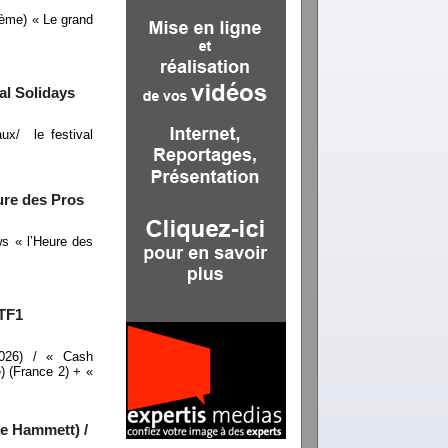
4ème) « Le grand
al Solidays
ux/ le festival
ure des Pros
s « l’Heure des
 TF1
2026) / « Cash
) (France 2) + «
ie Hammett) /