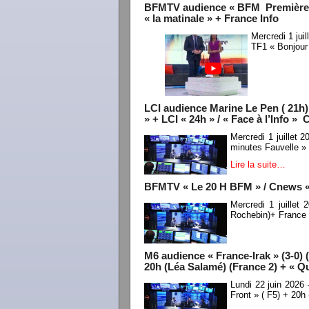
BFMTV audience « BFM Première » 
« la matinale » + France Info
Mercredi 1 ju
TF1 « Bonjour
LCI audience Marine Le Pen ( 21h)
» + LCI « 24h » / « Face à l’Info »
Mercredi 1 juillet
minutes Fauvelle » 
Lire la suite…
BFMTV « Le 20 H BFM » / Cnews « l
Mercredi 1 juille
Rochebin)+ France
M6 audience « France-Irak » (3-0) 
20h (Léa Salamé) (France 2) + « Qu
Lundi 22 juin 2026
Front » ( F5) + 20h