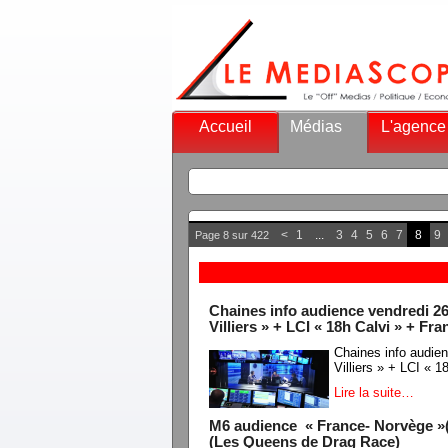
Accueil
Médias
L'agence
<
1
...
3
4
5
6
7
8
9
Page 8 sur 422
Chaines info audience vendredi 26
Villiers » + LCI « 18h Calvi » + Fra
Chaines info audie
Villiers » + LCI « 1
Lire la suite…
M6 audience « France- Norvège »(4
(Les Queens de Drag Race)