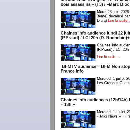
bois assassins » (F3) / »Marc Blo
Mardi 23 juin 2026
3ème) devancé par
Diara)
Lire la suite
Chaines info audience lundi 22 ju
(P.Praud) / LCI 20h (D. Rochebin)+
Chaines info audie
(P.Praud) / LCI 20h
Lire la suite…
BFMTV audience « BFM Non stop» /
France info
Mercredi 1 juillet
Les Grandes Gueul
Chaines Info audiences (12h/14h) 
« 13h »
Mercredi 1 juillet
« Midi News » + Fr