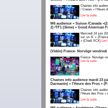
Chaines info audie
/ Cnews « l’Heure d
Lire la suite…
M6 audience « Suisse /Canada »(2-1
2) /TF1 (3ème) « Good American Fa
Mercredi 24 juin 2
sur un fil » (Fran
» (Charli XCX)
Lire
(Vidéo) France- Norvège vendredi
France- Norvège ve
Lire la suite…
Chaines info audience mardi 23 j
Darmanin) « l’Heure des Pros » (P
Chaines info audi
l’Heure des Pros » 
Lire la suite…
M6 audience « Angleterre- Ghana »