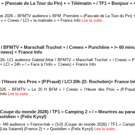
(Pascale de La Tour du Pin) + « Télématin » / TF1 « Bonjour » 
illet 2026 – BFMTV audience « BFM Première » (Pascale de La Tour du Pin) +
 » + Cnews / LCI « la matinale » + France Info
Lire la suite…
 / BFMTV « Marschall Truchot » / Cnews « Punchline » /« 60 minu
 Cnews) + France Info
 2026- LCI audience Gabriel Attal / BFMTV « Marschall Truchot » / Cnews « P
+ LCI « 24h » / « Face à l’Info » Cnews) + France Info
’Heure des Pros » (P.Praud) / LCI 20h (D. Rochebin)+ France In
t 2026 – BFMTV « Le 20 H BFM » / Cnews « l’Heure des Pros » (P.Praud
 Info
Lire la suite…
(Coupe du monde 2026) / TF1 « Camping 2 » / « Meurtres au parad
otidien » (Felix Kysyl)
 – M6 audience « France-Irak » (3-0) (Coupe du monde 2026) / TF1 « Campin
 (Léa Salamé) (France 2) + « Quotidien » (Felix Kysyl)
Lire la suite…