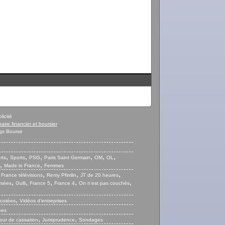
licité
naire financier et boursier
gs Bourse
,
,
,
,
,
,
rts
Sports
PSG
Paris Saint Germain
OM
OL
,
,
Made in France
Femmes
,
,
,
,
France télévisions
Remy Pfimlin
JT de 20 heures
,
,
,
,
,
ysées
Gulli
France 5
France 4
On n’est pas couchés
,
 cotées
Vidéos d’entreprises
ées
,
,
our de cassation
Jurisprudence
Sondages