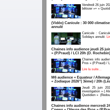
Vendredi 26 juin 2
bêtisier »+ « Quot
(Vidéo) Canicule : 30 000 climati
annulé
Canicule : Canicu
Solidays annulé.
Li
Chaines info audience jeudi 25 ju
» (P.Praud) / LCI 20h (D. Rochebin
Chaines info audi
Pros » (P.Praud) / 
Lire la suite…
M6 audience « Equateur / Allemagn
« Zodiaque 2026″( 3ème) / 20h (L
Jeudi 25 juin 20
investigation » ( 
Quotidien » (Redo
Chaines info audience mercredi 24
Cnews « l’Heure des Pros » (P.Pra